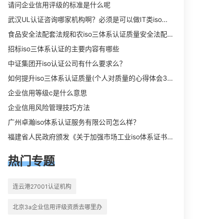
向相关iso体系认证知识，详情可查看
请问企业信用评级的标准是什么呢
下方正文！
武汉UL认证咨询哪家机构啊？必须是可以做IT类iso三体系认证UL认证的机构？
食品安全法配套法规和农iso三体系认证质量安全法配套法规分别是什么？
招标iso三体系认证的主要内容有哪些
中证集团开iso认证公司有什么要求么？
如何提升iso三体系认证质量(个人对质量的心得体会300字)
企业信用等级c是什么意思
企业信用风险管理技巧方法
广州卓瀚iso体系认证服务有限公司怎么样？
福建省人民政府颁发《关于加强市场工业iso体系证书质量监督检验与管理的暂行规定》的通知
热门专题
连云港27001认证机构
北京3a企业信用评级资质去哪里办