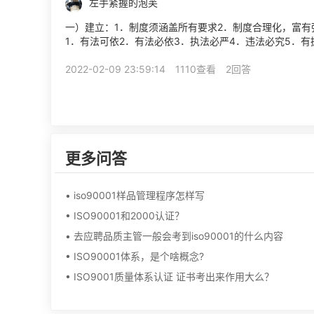
左手紧握的泡芙
一）建立：1．制度须涵盖所有要求2．制度合理化，富
1．有法可依2．有法必依3．执法必严4．违法必究5．有
的精髓部分,说写做一致,即写你所说,做你所写,再往深的...
2022-02-09 23:59:14
1110查看
2回答
更多问答
• iso90001样品管理程序怎样写
• ISO90001和2000认证？
• 去应聘品质主管一般会考到iso90001的什么内容
• ISO90001体系，是个啥概念?
• ISO9001质量体系认证 证书考出来作用大么？