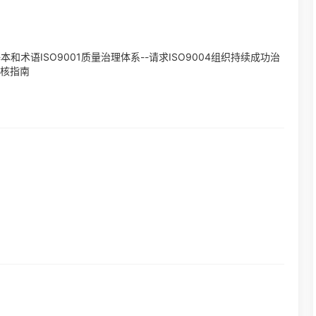
基本和术语ISO9001质量治理体系--请求ISO9004组织持续成功治
审核指南