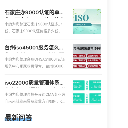
服务资质的费用是多少啊、安全运维
服务资质哪家便宜、安全运维服务资
石家庄办9000认证的单
质认证哪家效率高、信息系统安全集
位，石家庄9000认证的公
成服务资质认证的申请书相关iso体系
小编为您整理石家庄9000认证多少
司
认证知识，详情可查看下方正文！
钱、石家庄9000认证价格多少钱、石
家庄9000认证大概多少钱、石家庄90
00认证价格贵吗、石家庄9000认证费
台州iso45001服务怎么收
用大概多钱相关iso体系认证知识，详
费，台州iso45001认证服
情可查看下方正文！
小编为您整理台州OHSAS18001认证
务怎么收费
服务中心哪家收费便宜、台州ISO900
0认证，哪个咨询公司服务好、台州C
E认证,台州机械机电CE认证、CE认证
iso22000质量管理体系就
怎么收费、温州科普ISO45001职业健
业方向，质量管理与认证就
康安全管理体系认证收费标准是什么
小编为您整理高校开设的CMA专业方
业方向
相关iso体系认证知识，详情可查看下
向未来就业前景及就业方向如何、cm
方正文！
a就业方向有哪些、国际质量认证专业
的就业方向、cpa和cma未来就业方
最新问答
向、大学生考完cma，就哪些就业方