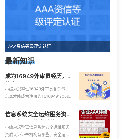
AAA资信等级评定认证
最新知识
成为16949外审员经历，
外审员16949
小编为您整理16949外审员含金量、
怎么才能成为注册的TS16949:2009
的外审员、我也想16949外审员，不
过不了解具体情况、iso9000外审
信息系统安全运维服务资质
员、SA8000外审员培训相关iso体系
二级费用，信息系统安全运
认证知识，详情可查看下方正文！
小编为您整理信息系统安全运维服务
维服务资质二级
资质认证证书机构有哪些、安全运维