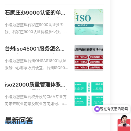
服务资质的费用是多少啊、安全运维
服务资质哪家便宜、安全运维服务资
石家庄办9000认证的单
质认证哪家效率高、信息系统安全集
位，石家庄9000认证的公
成服务资质认证的申请书相关iso体系
小编为您整理石家庄9000认证多少
司
认证知识，详情可查看下方正文！
钱、石家庄9000认证价格多少钱、石
家庄9000认证大概多少钱、石家庄90
00认证价格贵吗、石家庄9000认证费
台州iso45001服务怎么收
用大概多钱相关iso体系认证知识，详
费，台州iso45001认证服
情可查看下方正文！
小编为您整理台州OHSAS18001认证
务怎么收费
服务中心哪家收费便宜、台州ISO900
0认证，哪个咨询公司服务好、台州C
E认证,台州机械机电CE认证、CE认证
iso22000质量管理体系就
怎么收费、温州科普ISO45001职业健
业方向，质量管理与认证就
康安全管理体系认证收费标准是什么
小编为您整理高校开设的CMA专业方
现在有优惠活动吗
业方向
相关iso体系认证知识，详情可查看下
向未来就业前景及就业方向如何、cm
方正文！
可以介绍下你们的产品么
a就业方向有哪些、国际质量认证专业
的就业方向、cpa和cma未来就业方
最新问答
向、大学生考完cma，就哪些就业方