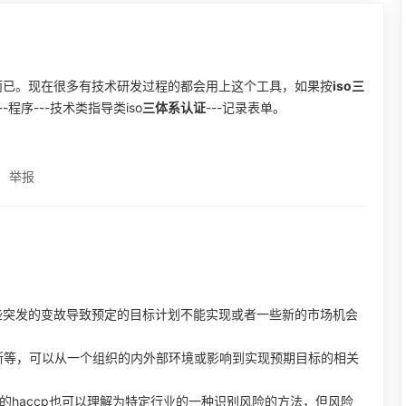
点而已。现在很多有技术研发过程的都会用上这个工具，如果按
iso三
-程序---技术类指导类iso
三体系认证
---记录表单。
举报
些突发的变故导致预定的目标计划不能实现或者一些新的市场机会
断等，可以从一个组织的内外部环境或影响到实现预期目标的相关
业的haccp也可以理解为特定行业的一种识别风险的方法，但风险