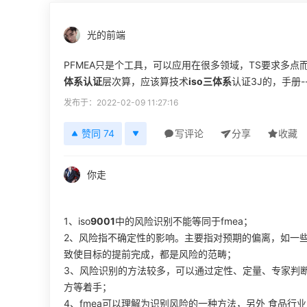
光的前端
PFMEA只是个工具，可以应用在很多领域，TS要求多
体系认证
层次算，应该算技术
iso三体系
认证3J的，手册--
发布于：2022-02-09 11:27:16
赞同 74
写评论
分享
收藏
你走
1、iso
9001
中的风险识别不能等同于fmea；
2、风险指不确定性的影响。主要指对预期的偏离，如一
致使目标的提前完成，都是风险的范畴；
3、风险识别的方法较多，可以通过定性、定量、专家判
方等着手；
4、fmea可以理解为识别风险的一种方法，另外 食品行