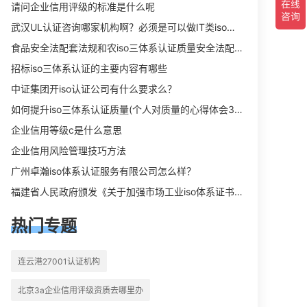
向相关iso体系认证知识，详情可查看
请问企业信用评级的标准是什么呢
下方正文！
武汉UL认证咨询哪家机构啊？必须是可以做IT类iso三体系认证UL认证的机构？
食品安全法配套法规和农iso三体系认证质量安全法配套法规分别是什么？
招标iso三体系认证的主要内容有哪些
中证集团开iso认证公司有什么要求么？
如何提升iso三体系认证质量(个人对质量的心得体会300字)
企业信用等级c是什么意思
企业信用风险管理技巧方法
广州卓瀚iso体系认证服务有限公司怎么样？
福建省人民政府颁发《关于加强市场工业iso体系证书质量监督检验与管理的暂行规定》的通知
热门专题
连云港27001认证机构
北京3a企业信用评级资质去哪里办