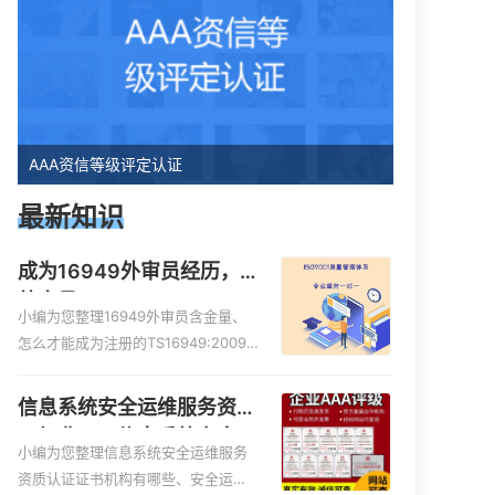
AAA资信等级评定认证
最新知识
成为16949外审员经历，
外审员16949
小编为您整理16949外审员含金量、
怎么才能成为注册的TS16949:2009
的外审员、我也想16949外审员，不
过不了解具体情况、iso9000外审
信息系统安全运维服务资质
员、SA8000外审员培训相关iso体系
二级费用，信息系统安全运
认证知识，详情可查看下方正文！
小编为您整理信息系统安全运维服务
维服务资质二级
资质认证证书机构有哪些、安全运维