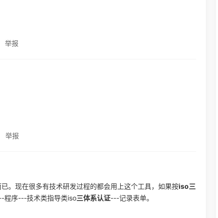
举报
举报
点而已。现在很多有技术研发过程的都会用上这个工具，如果按
iso三
-程序---技术类指导类iso
三体系认证
---记录表单。