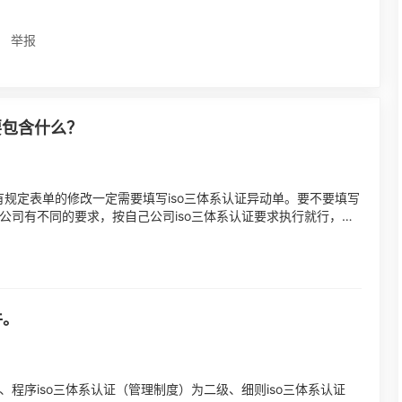
举报
要包含什么？
没有规定表单的修改一定需要填写iso三体系认证异动单。要不要填写
的公司有不同的要求，按自己公司iso三体系认证要求执行就行，因
件。
、程序iso三体系认证（管理制度）为二级、细则iso三体系认证