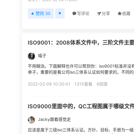
赞同 30
写评论
分享
收藏
ISO9001：2008体系文件中，三阶文件主
喵子
不用糊涂。下面解释也许可以帮到你：iso9001标准并
单子，重要的是看公司iso三体系认证如何要求的，不同
此，你的程序iso三体系认证说要，那你就按iso...
2022-02-09 10:30:01
1315查看
6回答
ISO9000里面中的，QC工程图属于哪级文
Jacky跟着感觉走
应该是属于三级iso三体系认证。方针、目标、手册为一级