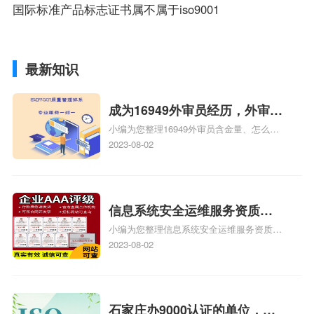
国际标准产品标志证书属不属于iso9001
最新知识
成为16949外审员经历，外审员
小编为您整理16949外审员含金量、怎么才
16949
能成为注册的TS16949:2009的外审员、我
2023-08-02
也想16949外审员，不过不了解具体情况、
iso9000外审员、SA8000外审员培训相关
iso体系认证知识，详情可查看下方正文！
信息系统安全运维服务资质二
小编为您整理信息系统安全运维服务资质认
级费用，信息系统安全运维服
证证书机构有哪些、安全运维服务资质的费
2023-08-02
务资质二级
用是多少啊、安全运维服务资质哪家便宜、
安全运维服务资质认证哪家效率高、信息系
统安全集成服务资质认证的申请书相关iso
体系认证知识，详情可查看下方正文！
石家庄办9000认证的单位，石