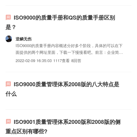
ISO9000的质量手册和QS的质量手册区别
是？
逆鳞无伤
ISO9000的质量手册内容概述分好多个阶段，具体的可以在下
面提供的两个网址里面，下载一下慢慢看吧。前言：企业简
介：简要描述企业iso认证流程建议、企业规模、企业历史沿
2022-02-09 16:35:03
1117查看
8回答
革；隶属关系；所有制性质；主要iso三体系认证情况（iso三
体系认证iso认证流程建议、系列型号、）；采用的标准...
ISO9000质量管理体系2008版的八大特点是
什么
ISO9001质量管理体系2000版和2008版的侧
重点区别有哪些?