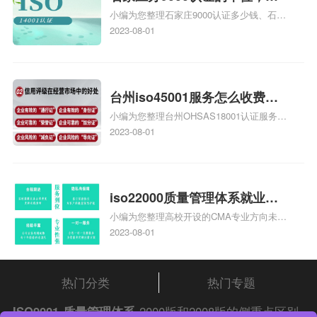
小编为您整理石家庄9000认证多少钱、石家
家庄9000认证的公司
庄9000认证价格多少钱、石家庄9000认证
2023-08-01
大概多少钱、石家庄9000认证价格贵吗、石
家庄9000认证费用大概多钱相关iso体系认
证知识，详情可查看下方正文！
台州iso45001服务怎么收费，
小编为您整理台州OHSAS18001认证服务中
台州iso45001认证服务怎么收
心哪家收费便宜、台州ISO9000认证，哪个
2023-08-01
费
咨询公司服务好、台州CE认证,台州机械机
电CE认证、CE认证怎么收费、温州科普
ISO45001职业健康安全管理体系认证收费
标准是什么相关iso体系认证知识，详情可
iso22000质量管理体系就业方
查看下方正文！
小编为您整理高校开设的CMA专业方向未来
向，质量管理与认证就业方向
就业前景及就业方向如何、cma就业方向有
2023-08-01
哪些、国际质量认证专业的就业方向、cpa
和cma未来就业方向、大学生考完cma，就
哪些就业方向相关iso体系认证知识，详情
热门分类
热门专题
可查看下方正文！
ISO9001
质量管理体系
2000版和2008版的侧重点区别