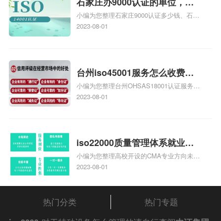
石家庄办9000认证的单位，石
小编为您整理石家庄9000认证多少钱、石家
家庄9000认证的公司
庄9000认证价格多少钱、石家庄9000认证
2023-08-01
大概多少钱、石家庄9000认证价格贵吗、石
家庄9000认证费用大概多钱相关iso体系认
证知识，详情可查看下方正文！
台州iso45001服务怎么收费，
小编为您整理台州OHSAS18001认证服务中
台州iso45001认证服务怎么收
心哪家收费便宜、台州ISO9000认证，哪个
2023-08-01
费
咨询公司服务好、台州CE认证,台州机械机
电CE认证、CE认证怎么收费、温州科普
ISO45001职业健康安全管理体系认证收费
标准是什么相关iso体系认证知识，详情可
iso22000质量管理体系就业方
查看下方正文！
小编为您整理高校开设的CMA专业方向未来
向，质量管理与认证就业方向
就业前景及就业方向如何、cma就业方向有
2023-08-01
哪些、国际质量认证专业的就业方向、cpa
和cma未来就业方向、大学生考完cma，就
哪些就业方向相关iso体系认证知识，详情
热门分类
热门专题
可查看下方正文！