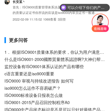
长安某丶
首先：ISO9000质量管理体系涉及到的证书一般是指发给企业
可以介绍下你们的产品么？
的质量认证证书你所说的应该是iso9000内审员证书一般通过
iso9000质量管理体系认证的公司才会需要内审员证书，并且
2022-02-09 11:15:02
1069查看
3回答
内审员证书是有有效期的，有效期是三年。到期后需要再先安
家培训并考试。另外，内审员证书是由参加培训的培...
更多问答
1． 根据ISO9001质量体系的要求，你认为用户满意度好坏如何考核?
什么是ISO9001-2000國際質量體系認證啊?大神们帮帮忙
监控设备有ISO9001体系认证的产品有哪些
c语言重要还是iso9000重要
ISO9000 审视与持续改进报告 如何写
iso9000怎么运作不容易破产？
ISO9000标准设备日报表怎么做
ISO9001-2015产品召回控制程序A0
ISO9000中产品状态标识是不是可以只针对最终产品的状态?