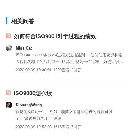
相关问答
如何符合ISO9001对于过程的绩效
Miss.Cat
ISO9000：2000条款2.4过程方法描述到："任何使用资源将输
入转化为输出的活动或一组活动可视为一个过程。为使组织有
效运行，必须识别和管理许多相互关联和相互作用的过程。通
2022-02-09 10:30:01
1229查看
2回答
常，一个过程的输出将直接成为下一过程的输入。系统地识别
和管理组织内所应用的过程，特别是这些过程之间的相互...
ISO9000怎么读
KinsangWong
就是“I,S,O九千”，I,S,O，读英文的那些字母的音就可以
了。“爱诶思哦九千”，呵呵。
2022-02-09 12:53:03
1618查看
7回答