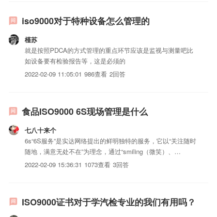
iso9000对于特种设备怎么管理的
槿苏
就是按照PDCA的方式管理的重点环节应该是监视与测量吧比
如设备要有检验报告等，这是必须的
2022-02-09 11:05:01
986查看
2回答
食品ISO9000 6S现场管理是什么
七八十来个
6s“6S服务”是实达网络提出的鲜明独特的服务，它以“关注随时
随地，满意无处不在”为理念，通过“smiling（微笑）、
sincere（诚挚）、speciality（专业）、speedy（快速）、
2022-02-09 15:36:31
1073查看
3回答
satisfied（满意）和super（卓越）”诠释了“6S服务”的内涵。
什么是“6...
ISO9000证书对于学汽检专业的我们有用吗？