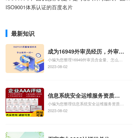
ISO9001体系认证的百度名片
最新知识
成为16949外审员经历，外审员
小编为您整理16949外审员含金量、怎么才
16949
能成为注册的TS16949:2009的外审员、我
2023-08-02
也想16949外审员，不过不了解具体情况、
iso9000外审员、SA8000外审员培训相关
iso体系认证知识，详情可查看下方正文！
信息系统安全运维服务资质二
小编为您整理信息系统安全运维服务资质认
级费用，信息系统安全运维服
证证书机构有哪些、安全运维服务资质的费
2023-08-02
务资质二级
用是多少啊、安全运维服务资质哪家便宜、
安全运维服务资质认证哪家效率高、信息系
统安全集成服务资质认证的申请书相关iso
体系认证知识，详情可查看下方正文！