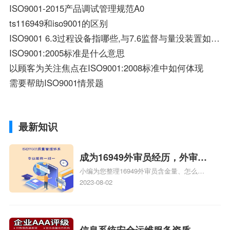
ISO9001-2015产品调试管理规范A0
ts116949和iso9001的区别
ISO9001 6.3过程设备指哪些,与7.6监督与量没装置如何区分？
ISO9001:2005标准是什么意思
以顾客为关注焦点在ISO9001:2008标准中如何体现
需要帮助ISO9001情景题
最新知识
成为16949外审员经历，外审员
小编为您整理16949外审员含金量、怎么才
16949
能成为注册的TS16949:2009的外审员、我
2023-08-02
也想16949外审员，不过不了解具体情况、
iso9000外审员、SA8000外审员培训相关
iso体系认证知识，详情可查看下方正文！