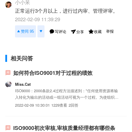
小小呆
正常运行3个月以上，进行过内审、管理评审。
2022-02-09 11:39:29
举报
赞同 95
写评论
收藏
分享
相关问答
如何符合ISO9001对于过程的绩效
Miss.Cat
ISO9000：2000条款2.4过程方法描述到："任何使用资源将输
入转化为输出的活动或一组活动可视为一个过程。为使组织有
效运行，必须识别和管理许多相互关联和相互作用的过程。通
2022-02-09 10:30:01
1229查看
2回答
常，一个过程的输出将直接成为下一过程的输入。系统地识别
和管理组织内所应用的过程，特别是这些过程之间的相互...
ISO9000初次审核,审核质量经理都有哪些条