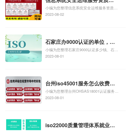
信息系统安全运维服务资质二
小编为您整理信息系统安全运维服务资质认
级费用，信息系统安全运维服
证证书机构有哪些、安全运维服务资质的费
2023-08-02
务资质二级
用是多少啊、安全运维服务资质哪家便宜、
安全运维服务资质认证哪家效率高、信息系
统安全集成服务资质认证的申请书相关iso
体系认证知识，详情可查看下方正文！
石家庄办9000认证的单位，石
小编为您整理石家庄9000认证多少钱、石家
家庄9000认证的公司
庄9000认证价格多少钱、石家庄9000认证
2023-08-01
大概多少钱、石家庄9000认证价格贵吗、石
家庄9000认证费用大概多钱相关iso体系认
证知识，详情可查看下方正文！
台州iso45001服务怎么收费，
小编为您整理台州OHSAS18001认证服务中
台州iso45001认证服务怎么收
心哪家收费便宜、台州ISO9000认证，哪个
2023-08-01
费
咨询公司服务好、台州CE认证,台州机械机
电CE认证、CE认证怎么收费、温州科普
ISO45001职业健康安全管理体系认证收费
标准是什么相关iso体系认证知识，详情可
iso22000质量管理体系就业方
查看下方正文！