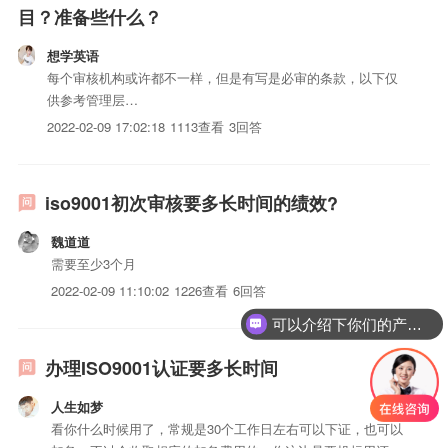
目？准备些什么？
想学英语
每个审核机构或许都不一样，但是有写是必审的条款，以下仅
供参考管理层
1.2/4.1/4.2.1/4.2.2/5.1/5.2/5.3/5.4/5.5/5.6/6.1/8.1/8.2.2/8.4/8.5
2022-02-09 17:02:18
1113查看
3回答
办公室5.5.1/5.4.1/4.2.3/4.2.4/6.2生技部（车间）5.5.1...
iso9001初次审核要多长时间的绩效?
魏道道
需要至少3个月
2022-02-09 11:10:02
1226查看
6回答
可以介绍下你们的产品么？
办理ISO9001认证要多长时间
人生如梦
看你什么时候用了，常规是30个工作日左右可以下证，也可以