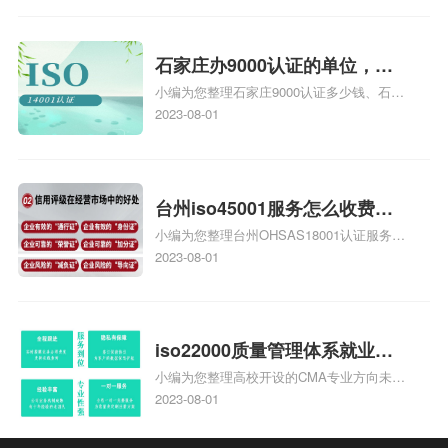
安全运维服务资质认证哪家效率高、信息系
统安全集成服务资质认证的申请书相关iso
体系认证知识，详情可查看下方正文！
石家庄办9000认证的单位，石
小编为您整理石家庄9000认证多少钱、石家
家庄9000认证的公司
庄9000认证价格多少钱、石家庄9000认证
2023-08-01
大概多少钱、石家庄9000认证价格贵吗、石
家庄9000认证费用大概多钱相关iso体系认
证知识，详情可查看下方正文！
台州iso45001服务怎么收费，
小编为您整理台州OHSAS18001认证服务中
台州iso45001认证服务怎么收
心哪家收费便宜、台州ISO9000认证，哪个
2023-08-01
费
咨询公司服务好、台州CE认证,台州机械机
电CE认证、CE认证怎么收费、温州科普
ISO45001职业健康安全管理体系认证收费
标准是什么相关iso体系认证知识，详情可
iso22000质量管理体系就业方
查看下方正文！
小编为您整理高校开设的CMA专业方向未来
向，质量管理与认证就业方向
就业前景及就业方向如何、cma就业方向有
2023-08-01
哪些、国际质量认证专业的就业方向、cpa
和cma未来就业方向、大学生考完cma，就