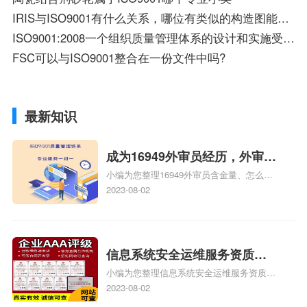
IRIS与ISO9001有什么关系，哪位有类似的构造图能看着一目了然的？
ISO9001:2008一个组织质量管理体系的设计和实施受到“a 、组织的环境、该环境的变化”请你浅谈理解
FSC可以与ISO9001整合在一份文件中吗?
最新知识
成为16949外审员经历，外审员
小编为您整理16949外审员含金量、怎么才
16949
能成为注册的TS16949:2009的外审员、我
2023-08-02
也想16949外审员，不过不了解具体情况、
iso9000外审员、SA8000外审员培训相关
iso体系认证知识，详情可查看下方正文！
信息系统安全运维服务资质二
小编为您整理信息系统安全运维服务资质认
级费用，信息系统安全运维服
证证书机构有哪些、安全运维服务资质的费
2023-08-02
务资质二级
用是多少啊、安全运维服务资质哪家便宜、