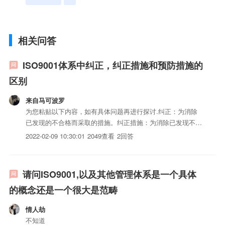
相关问答
ISO9001体系中纠正，纠正措施和预防措施的
区别
来自马可波罗
为您粘贴以下内容，如有具体问题再进行探讨.纠正：为消除
已发现的不合格而采取的措施。纠正措施：为消除已发现不合
格的原因而采取的措施。预防措施：为消除潜在不合格或者趋
2022-02-09 10:30:01
2049查看
2回答
势发生的原因而采取的措施。共同点：1）都是措施；2）都针
对已发现的不合格的情况下。不同点：纠正的目的消除这次已
发现的不...
请问ISO9001,以及其他管理体系是一个具体
的概念还是一个很大是范畴
情人劫
不知道