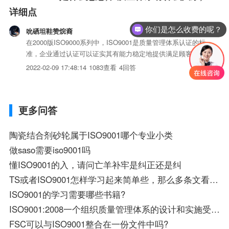
详细点
你们是怎么收费的呢？
吮硒坦鞋赞烷裔
在2000版ISO9000系列中，ISO9001是质量管理体系认证的标
准，企业通过认证可以证实其有能力稳定地提供满足顾客和适
用的法律法规要求的iso三体系认证，有效地运作体系可以使
2022-02-09 17:48:14
1083查看
4回答
企业不断改进，获得更好的效益。提高企业管理水平一个企业
取得ISO9001认证，意味着该企业已在管理、...
更多问答
陶瓷结合剂砂轮属于ISO9001哪个专业小类
做saso需要iso9001吗
懂ISO9001的入，请问亡羊补牢是纠正还是纠
TS或者ISO9001怎样学习起来简单些，那么多条文看都看不完。
ISO9001的学习需要哪些书籍?
ISO9001:2008一个组织质量管理体系的设计和实施受到“a 、组织的环境、该环境的变化”请你浅谈理解
FSC可以与ISO9001整合在一份文件中吗?