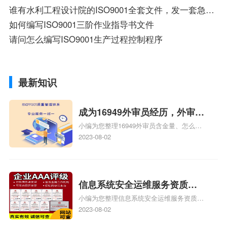
谁有水利工程设计院的ISO9001全套文件，发一套急用，谢谢！hkdzg@126.com
如何编写ISO9001三阶作业指导书文件
请问怎么编写ISO9001生产过程控制程序
最新知识
成为16949外审员经历，外审员
小编为您整理16949外审员含金量、怎么才
16949
能成为注册的TS16949:2009的外审员、我
2023-08-02
也想16949外审员，不过不了解具体情况、
iso9000外审员、SA8000外审员培训相关
iso体系认证知识，详情可查看下方正文！
信息系统安全运维服务资质二
小编为您整理信息系统安全运维服务资质认
级费用，信息系统安全运维服
证证书机构有哪些、安全运维服务资质的费
2023-08-02
务资质二级
用是多少啊、安全运维服务资质哪家便宜、