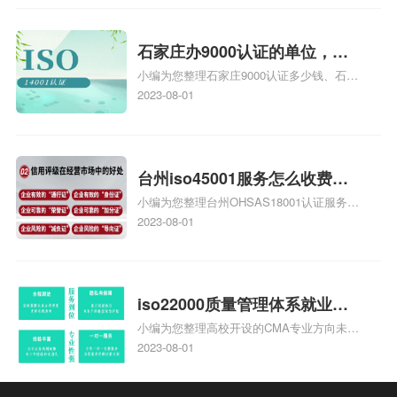
安全运维服务资质认证哪家效率高、信息系
统安全集成服务资质认证的申请书相关iso
体系认证知识，详情可查看下方正文！
石家庄办9000认证的单位，石
小编为您整理石家庄9000认证多少钱、石家
家庄9000认证的公司
庄9000认证价格多少钱、石家庄9000认证
2023-08-01
大概多少钱、石家庄9000认证价格贵吗、石
家庄9000认证费用大概多钱相关iso体系认
证知识，详情可查看下方正文！
台州iso45001服务怎么收费，
小编为您整理台州OHSAS18001认证服务中
台州iso45001认证服务怎么收
心哪家收费便宜、台州ISO9000认证，哪个
2023-08-01
费
咨询公司服务好、台州CE认证,台州机械机
电CE认证、CE认证怎么收费、温州科普
ISO45001职业健康安全管理体系认证收费
标准是什么相关iso体系认证知识，详情可
iso22000质量管理体系就业方
查看下方正文！
小编为您整理高校开设的CMA专业方向未来
向，质量管理与认证就业方向
就业前景及就业方向如何、cma就业方向有
2023-08-01
哪些、国际质量认证专业的就业方向、cpa
和cma未来就业方向、大学生考完cma，就