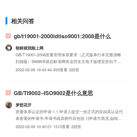
相关问答
gb/t19001-2000idtiso9001:2008是什么
朝鲜就我能上网
GB/T19001-2008质量管理体系要求（正式版单行本完整清晰
扫描版）5668KB易启标准网有这些全文电子版便宜折扣下载
的.下载方法,先在百度搜索到易启标准网,打开网站后便宜折扣
2022-02-09 19:43:44
933查看
2回答
申报成为会员,登陆后搜索您要的标准或者书籍,然后下载.如有
问题可参考这个网站的帮助iso三体系认证...
GB/TI9002–ISO9002是什么意思
梦想花开
质量体系认证的申请:1.1.申请人提交一份正式的应由其认证代
表签署的申请书.申请书或其附件应包括:1)申请方简况,如组织
的性质、iso认证流程建议、地址、法律地位、以及有关人力
2022-02-09 10:40:01
1313查看
2回答
和技术资源。2)申请认证的覆盖的iso三体系认证或服务范围。