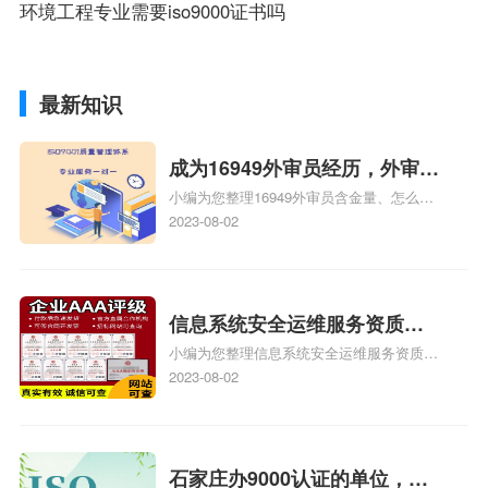
环境工程专业需要iso9000证书吗
最新知识
成为16949外审员经历，外审员
小编为您整理16949外审员含金量、怎么才
16949
能成为注册的TS16949:2009的外审员、我
2023-08-02
也想16949外审员，不过不了解具体情况、
iso9000外审员、SA8000外审员培训相关
iso体系认证知识，详情可查看下方正文！
信息系统安全运维服务资质二
小编为您整理信息系统安全运维服务资质认
级费用，信息系统安全运维服
证证书机构有哪些、安全运维服务资质的费
2023-08-02
务资质二级
用是多少啊、安全运维服务资质哪家便宜、
安全运维服务资质认证哪家效率高、信息系
统安全集成服务资质认证的申请书相关iso
体系认证知识，详情可查看下方正文！
石家庄办9000认证的单位，石