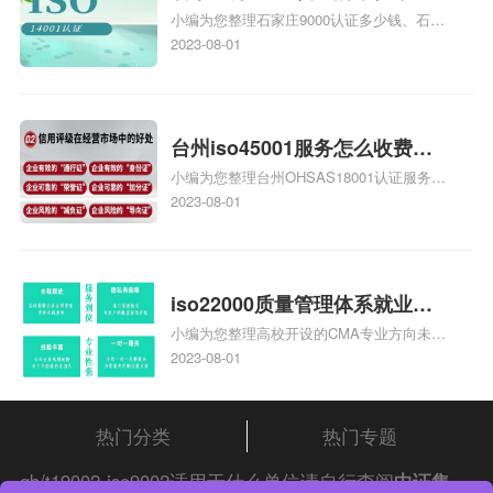
小编为您整理石家庄9000认证多少钱、石家
家庄9000认证的公司
庄9000认证价格多少钱、石家庄9000认证
2023-08-01
大概多少钱、石家庄9000认证价格贵吗、石
家庄9000认证费用大概多钱相关iso体系认
证知识，详情可查看下方正文！
台州iso45001服务怎么收费，
小编为您整理台州OHSAS18001认证服务中
台州iso45001认证服务怎么收
心哪家收费便宜、台州ISO9000认证，哪个
2023-08-01
费
咨询公司服务好、台州CE认证,台州机械机
电CE认证、CE认证怎么收费、温州科普
ISO45001职业健康安全管理体系认证收费
标准是什么相关iso体系认证知识，详情可
iso22000质量管理体系就业方
查看下方正文！
小编为您整理高校开设的CMA专业方向未来
向，质量管理与认证就业方向
就业前景及就业方向如何、cma就业方向有
2023-08-01
哪些、国际质量认证专业的就业方向、cpa
和cma未来就业方向、大学生考完cma，就
哪些就业方向相关iso体系认证知识，详情
热门分类
热门专题
可查看下方正文！
gb/t19002-iso9002适用于什么单位请自行查阅
中证集