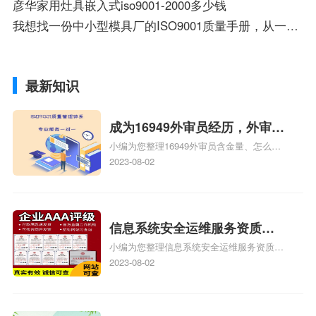
彦华家用灶具嵌入式iso9001-2000多少钱
我想找一份中小型模具厂的ISO9001质量手册，从一到四阶的都 要
最新知识
成为16949外审员经历，外审员
小编为您整理16949外审员含金量、怎么才
16949
能成为注册的TS16949:2009的外审员、我
2023-08-02
也想16949外审员，不过不了解具体情况、
iso9000外审员、SA8000外审员培训相关
iso体系认证知识，详情可查看下方正文！
信息系统安全运维服务资质二
小编为您整理信息系统安全运维服务资质认
级费用，信息系统安全运维服
证证书机构有哪些、安全运维服务资质的费
2023-08-02
务资质二级
用是多少啊、安全运维服务资质哪家便宜、
安全运维服务资质认证哪家效率高、信息系
统安全集成服务资质认证的申请书相关iso