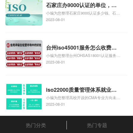
体系认证知识，详情可查看下方正文！
石家庄办9000认证的单位，石
小编为您整理石家庄9000认证多少钱、石家
家庄9000认证的公司
庄9000认证价格多少钱、石家庄9000认证
2023-08-01
大概多少钱、石家庄9000认证价格贵吗、石
家庄9000认证费用大概多钱相关iso体系认
证知识，详情可查看下方正文！
台州iso45001服务怎么收费，
小编为您整理台州OHSAS18001认证服务中
台州iso45001认证服务怎么收
心哪家收费便宜、台州ISO9000认证，哪个
2023-08-01
费
咨询公司服务好、台州CE认证,台州机械机
电CE认证、CE认证怎么收费、温州科普
ISO45001职业健康安全管理体系认证收费
标准是什么相关iso体系认证知识，详情可
iso22000质量管理体系就业方
查看下方正文！
小编为您整理高校开设的CMA专业方向未来
向，质量管理与认证就业方向
就业前景及就业方向如何、cma就业方向有
2023-08-01
哪些、国际质量认证专业的就业方向、cpa
和cma未来就业方向、大学生考完cma，就
哪些就业方向相关iso体系认证知识，详情
热门分类
热门专题
可查看下方正文！