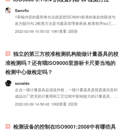
Sarcrfic
1审核内容的最简单办法就是把ISO9001标准的条款的陈述句
改为疑问句.2检查方法是与最高管理者座谈,检查程序iso三体
系认证,查阅相关记录,了解和证实管理者对标准的理解,对程序
2022-02-09 10:50:02
1061查看
2回答
iso三体系认证的了解和执行情况,证实是否符合或达到标准要
求.
独立的第三方校准检测机构能做计量器具的校
准检测吗？还有哦ISO9000里游标卡尺要当地的
检测中心做检定吗？
sonaldo
企业一级计量器具必须送外校，一级计量器具是指直接涉及到
成品出厂把关的计量用和工艺过程中影响较大的计量器具。外
校最好找当地质量技术检验监督局校准比较好。如果有资质，
2022-02-09 14:56:42
1065查看
2回答
即有经过培训的校正室，游标卡尺可以内校。外校一般有效期
一年，而内校则每月进行一次以确保有效。
检测设备的控制在ISO9001:2008中有哪些具