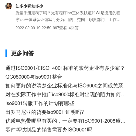
知多少呀知多少
质量手册定稿了吗？光有程序iso三体系认证和WI是没用的程
序iso三体系认证编写可分为:目的、范围、职责部门、工作流
程、相关iso三体系认证、相关表单、附带流程图。WI：工序
2022-02-09 19:22:59
997查看
4回答
的作业指导书、设备的操作流程、检验标准书、安全管理规定
等等。具体范例你可以下载个其他行业的参考下
更多问答
通过ISO9001和ISO14001标准的农药企业有多少家？
QC080000与iso9001整合
如何更好的说清楚企业标准化与ISO9000之间或关系.
对在实际工作中推广iso9000标准时出现的阻力如何克服
iso9001转版工作的计划有哪些
出罗马尼亚的货要iso9001 证明吗?
优质电热带哪里有买的，一定要有ISO9001-2008质量体系认证号防爆认证
零件等铁制品的销售需要办ISO9001吗