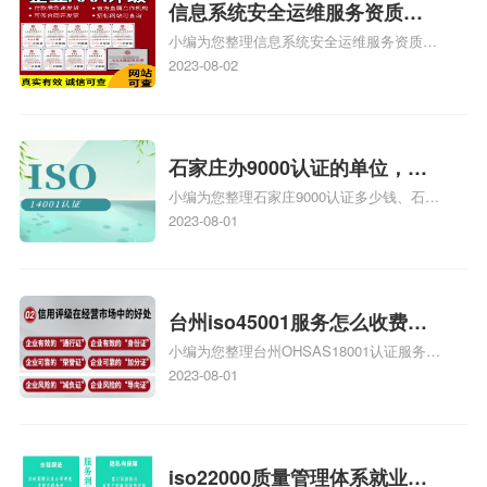
信息系统安全运维服务资质二
小编为您整理信息系统安全运维服务资质认
级费用，信息系统安全运维服
证证书机构有哪些、安全运维服务资质的费
2023-08-02
务资质二级
用是多少啊、安全运维服务资质哪家便宜、
安全运维服务资质认证哪家效率高、信息系
统安全集成服务资质认证的申请书相关iso
体系认证知识，详情可查看下方正文！
石家庄办9000认证的单位，石
小编为您整理石家庄9000认证多少钱、石家
家庄9000认证的公司
庄9000认证价格多少钱、石家庄9000认证
2023-08-01
大概多少钱、石家庄9000认证价格贵吗、石
家庄9000认证费用大概多钱相关iso体系认
证知识，详情可查看下方正文！
台州iso45001服务怎么收费，
小编为您整理台州OHSAS18001认证服务中
台州iso45001认证服务怎么收
心哪家收费便宜、台州ISO9000认证，哪个
2023-08-01
费
咨询公司服务好、台州CE认证,台州机械机
电CE认证、CE认证怎么收费、温州科普
ISO45001职业健康安全管理体系认证收费
标准是什么相关iso体系认证知识，详情可
iso22000质量管理体系就业方