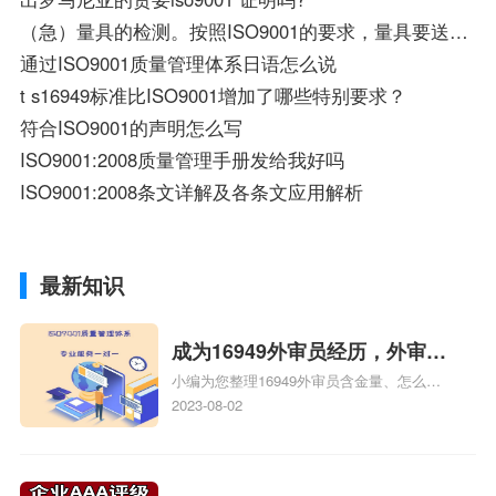
（急）量具的检测。按照ISO9001的要求，量具要送有关部门检测。要唐山在送到哪个部门？
通过ISO9001质量管理体系日语怎么说
t s16949标准比ISO9001增加了哪些特别要求？
符合ISO9001的声明怎么写
ISO9001:2008质量管理手册发给我好吗
ISO9001:2008条文详解及各条文应用解析
最新知识
成为16949外审员经历，外审员
小编为您整理16949外审员含金量、怎么才
16949
能成为注册的TS16949:2009的外审员、我
2023-08-02
也想16949外审员，不过不了解具体情况、
iso9000外审员、SA8000外审员培训相关
iso体系认证知识，详情可查看下方正文！