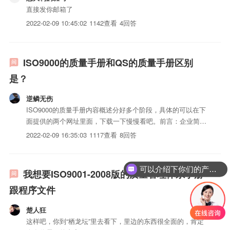
直接发你邮箱了
2022-02-09 10:45:02
1142查看
4回答
ISO9000的质量手册和QS的质量手册区别
是？
逆鳞无伤
ISO9000的质量手册内容概述分好多个阶段，具体的可以在下
面提供的两个网址里面，下载一下慢慢看吧。前言：企业简
介：简要描述企业iso认证流程建议、企业规模、企业历史沿
2022-02-09 16:35:03
1117查看
8回答
革；隶属关系；所有制性质；主要iso三体系认证情况（iso三
体系认证iso认证流程建议、系列型号、）；采用的标准...
可以介绍下你们的产品么？
我想要ISO9001-2008版的质量管理体系手册
跟程序文件
楚人狂
这样吧，你到“栖龙坛”里去看下，里边的东西很全面的，肯定