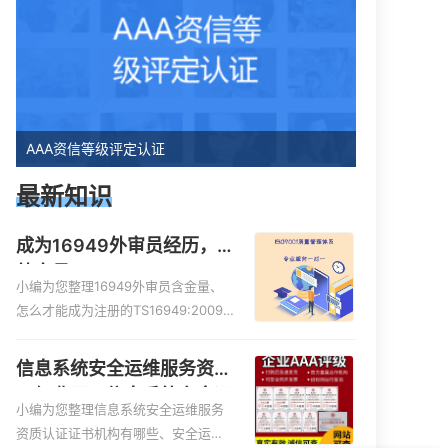
AAA资信等级评定认证
最新知识
成为16949外审员经历，
外审员16949
小编为您整理16949外审员含金量、
怎么才能成为注册的TS16949:2009
的外审员、我也想16949外审员，不
过不了解具体情况、iso9000外审
信息系统安全运维服务资质
员、SA8000外审员培训相关iso体系
二级费用，信息系统安全运
认证知识，详情可查看下方正文！
小编为您整理信息系统安全运维服务
维服务资质二级
资质认证证书机构有哪些、安全运维
你们是怎么收费的呢