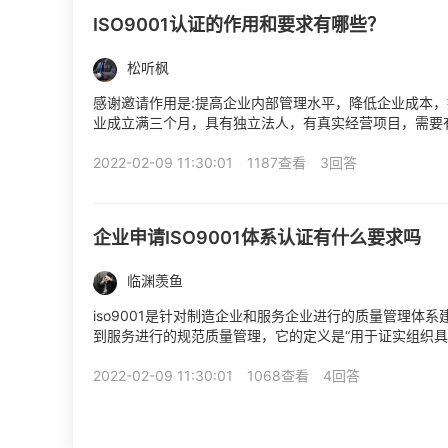
ISO9001认证的作用和要求有哪些？
松听枫
感谢邀请作用是:提高企业内部管理水平，降低企业成本，
业成立满三个月，具有独立法人，有真实经营项目，需要有
司运行满三个月，机构不直接对接企业，机构是公平公正的第
2022-02-09 11:30:01
1187查看
3回答
企业申请ISO9001体系认证有什么要求吗
临渊羡鱼
iso9001是针对制造企业和服务企业进行的质量管理体系
到服务进行的规范质量管理，它的定义是“用于证实组织具
的在于增进顾客满意。随着iso体系证书经济的不断...
2022-02-09 11:30:01
1068查看
4回答