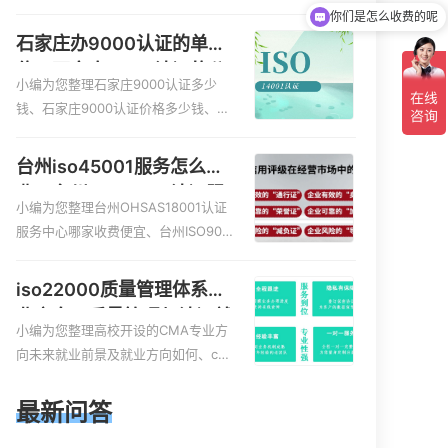
服务资质的费用是多少啊、安全运维
现在有优惠活动吗
服务资质哪家便宜、安全运维服务资
石家庄办9000认证的单
质认证哪家效率高、信息系统安全集
位，石家庄9000认证的公
成服务资质认证的申请书相关iso体系
小编为您整理石家庄9000认证多少
司
认证知识，详情可查看下方正文！
钱、石家庄9000认证价格多少钱、石
家庄9000认证大概多少钱、石家庄90
00认证价格贵吗、石家庄9000认证费
台州iso45001服务怎么收
用大概多钱相关iso体系认证知识，详
费，台州iso45001认证服
情可查看下方正文！
小编为您整理台州OHSAS18001认证
务怎么收费
服务中心哪家收费便宜、台州ISO900
0认证，哪个咨询公司服务好、台州C
E认证,台州机械机电CE认证、CE认证
iso22000质量管理体系就
怎么收费、温州科普ISO45001职业健
业方向，质量管理与认证就
康安全管理体系认证收费标准是什么
小编为您整理高校开设的CMA专业方
业方向
相关iso体系认证知识，详情可查看下
向未来就业前景及就业方向如何、cm
方正文！
a就业方向有哪些、国际质量认证专业
的就业方向、cpa和cma未来就业方
最新问答
向、大学生考完cma，就哪些就业方