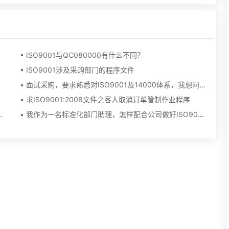
• ISO9001与QC080000有什么不同？
• ISO9001涉及采购部门的程序文件
• 面试采购，要求熟悉对ISO9001及14000体系，我想问下这2个体系跟我的采购工作有什么关系？
• 求ISO9001:2008文件之客人取消订单管制作业程序
有哪些,回答的非常好,我想请教你一些问题.
• 我作为一名标准化部门助理，怎样配合公司做好ISO9000的公司，满足内审和外审的要求