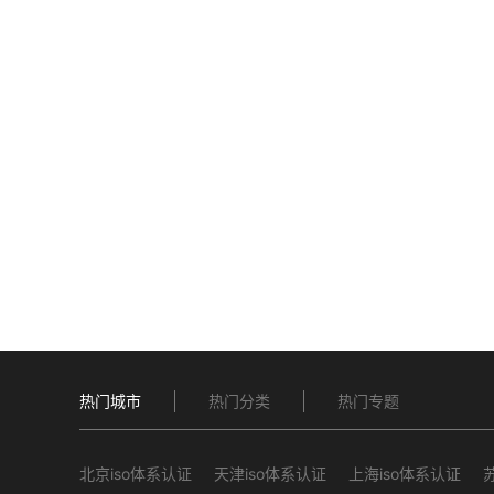
热门城市
热门分类
热门专题
北京iso体系认证
天津iso体系认证
上海iso体系认证