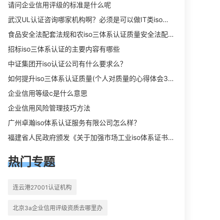
向相关iso体系认证知识，详情可查看
请问企业信用评级的标准是什么呢
下方正文！
武汉UL认证咨询哪家机构啊？必须是可以做IT类iso三体系认证UL认证的机构？
食品安全法配套法规和农iso三体系认证质量安全法配套法规分别是什么？
招标iso三体系认证的主要内容有哪些
中证集团开iso认证公司有什么要求么？
如何提升iso三体系认证质量(个人对质量的心得体会300字)
企业信用等级c是什么意思
企业信用风险管理技巧方法
广州卓瀚iso体系认证服务有限公司怎么样？
福建省人民政府颁发《关于加强市场工业iso体系证书质量监督检验与管理的暂行规定》的通知
热门专题
连云港27001认证机构
北京3a企业信用评级资质去哪里办