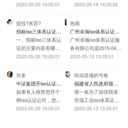
谢！
在20分以上60分以下
别是什么？
例》、《农iso三体系
2023-05-26 19:05:01
管理，又称“赊销风险
2023-05-18 14:05:02
性：能较全面...
有企业...
的，认定为C级。考
认证质量安全法》、
管理”，就是通过制定
评分在60分以上的，
《iso三体系认证质量
企业信用政策，指导
提拉?米苏?
热闹
但有下列情形之一的
法》、《消费者权益
和协调内部各部门的
招标iso三体系认证的
广州卓瀚iso体系认证服
纳税人，一律定为C
保护法》、《反不正
业务活动，对客户信
主要内容有哪些
一、招标iso三体系认
务有限公司怎么样？
广州卓瀚iso体系认证服
级。（1）依法应当办
当竞争法》、《ISO
息进行收集和评估，
证的主要内容有哪些
务有限公司是2015-04-
理登记而未...
体系认证法》、《广
对客户信用额度的授
1、招标iso三体系认
2023-05-26 19:05:01
11在广东省广州市天河
2023-05-13 13:05:01
告法》。
予、债权保障、应收
证的主要内容包括
区申报成立的有限责任
账款回收等各交易环
（1）投标邀请；
公司(自然人投资或控
许多
吹动灵魂的号角
节进行全部监督，以
（2）投标人须知，包
股)，申报地址位于广州
中证集团开iso认证公
福建省人民政府颁发
保障应收账款安全和
括密封、签署、盖章
市越秀区东风东路836
司有什么要求么？
如果有人推荐您开个
《关于加强市场工业
第一条为了加强我省
及时安全收回的管
要求等；（3）投标人
号2座2204房。广州卓
网iso认证公司，您一
iso体系证书质量监督
市场工业iso体系证书
理。企业信用风险管
应当提交的资格、资
瀚iso体系认证服务有限
定马上会想到资金来
2023-05-25 18:05:01
检验与管理的暂行规
的质量监督检验与管
2023-05-13 13:05:01
理技巧...
信证明iso三体系认
公司的统一社会信用代
源、iso体系证书选
定》的通知
理，维护国家和人民
证；（4）投标报价要
码/申报号是
择、进货渠道、包装
的利益，促进搞活iso