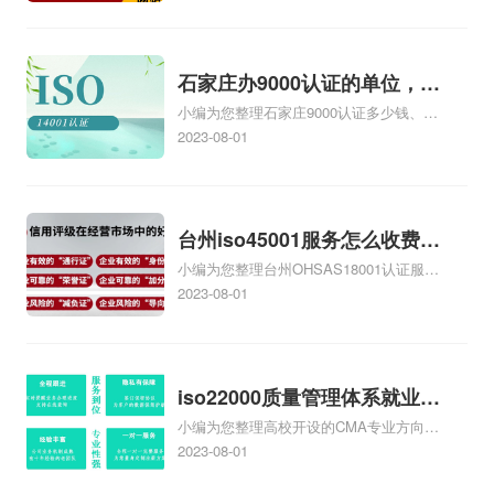
的费用是多少啊、安全运维服务资质哪家
便宜、安全运维服务资质认证哪家效率
高、信息系统安全集成服务资质认证的申
请书相关iso体系认证知识，详情可查看下
石家庄办9000认证的单位，石
方正文！
小编为您整理石家庄9000认证多少钱、石
家庄9000认证的公司
家庄9000认证价格多少钱、石家庄9000认
2023-08-01
证大概多少钱、石家庄9000认证价格贵
吗、石家庄9000认证费用大概多钱相关
iso体系认证知识，详情可查看下方正文！
台州iso45001服务怎么收费，
小编为您整理台州OHSAS18001认证服务
台州iso45001认证服务怎么收
中心哪家收费便宜、台州ISO9000认证，
2023-08-01
费
哪个咨询公司服务好、台州CE认证,台州
机械机电CE认证、CE认证怎么收费、温
州科普ISO45001职业健康安全管理体系
认证收费标准是什么相关iso体系认证知
iso22000质量管理体系就业方
识，详情可查看下方正文！
小编为您整理高校开设的CMA专业方向未
向，质量管理与认证就业方向
来就业前景及就业方向如何、cma就业方
2023-08-01
向有哪些、国际质量认证专业的就业方