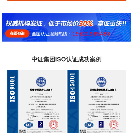
中证集团ISO认证成功案例