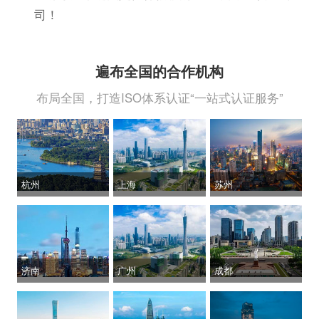
司！
遍布全国的合作机构
布局全国，打造ISO体系认证“一站式认证服务”
杭州
上海
苏州
济南
广州
成都