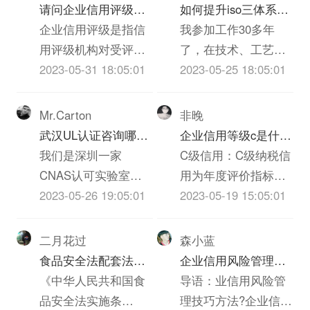
请问企业信用评级的
如何提升iso三体系认
标准是什么呢
企业信用评级是指信
证质量(个人对质量的
我参加工作30多年
用评级机构对受评企
心得体会300字)
了，在技术、工艺、
业的产业、基础素
2023-05-31 18:05:01
质检、实验员岗位上
2023-05-25 18:05:01
质、经营管理、认证
都干过，深知质量的
老师和外部支持等等
重要，一下根据我的
Mr.Carton
非晚
诸多方面进行的综合
经历和体会，谈谈我
武汉UL认证咨询哪家
企业信用等级c是什么
评价。信用评级有着
对质量的看法，不当
机构啊？必须是可以
我们是深圳一家
意思
C级信用：C级纳税信
完整的体系，包括信
之处请大家批评指正!
做IT类iso三体系认证
CNAS认可实验室，
用为年度评价指标得
用评级的要素和指
质量管理是企业发展
UL认证的机构？
也是UL认证的一家实
2023-05-26 19:05:01
分40分以上不满70分
2023-05-19 15:05:01
标、信用评级的等级
的永恒的主题，质量
验室，不知道贵司具
的。根据国税总局
和标准、信用评级的
就是效益，质量就是
体是什么ITiso三体系
《纳税信誉等级评定
二月花过
森小蓝
方法和模型等方面的
信誉，质量就是市
认证，具体事宜也可
管理试行办法》（国
食品安全法配套法规
企业信用风险管理技
内容。企业信用评价
场，质量就是企业的
以跟我交流。联系方
税发【2003】92号）
和农iso三体系认证质
《中华人民共和国食
巧方法
导语：业信用风险管
指标的设定应充分考
生命，没有过硬的iso
式见我Bai空间，谢
第五条规定，考核分
量安全法配套法规分
品安全法实施条
理技巧方法?企业信用
虑下列原则：1、全面
三体系认证质量就没