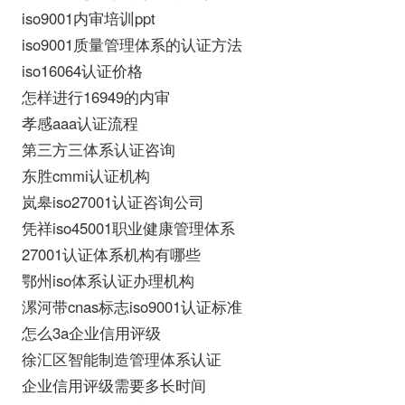
iso9001内审培训ppt
iso9001质量管理体系的认证方法
iso16064认证价格
怎样进行16949的内审
孝感aaa认证流程
第三方三体系认证咨询
东胜cmmi认证机构
岚皋iso27001认证咨询公司
凭祥iso45001职业健康管理体系
27001认证体系机构有哪些
鄂州iso体系认证办理机构
漯河带cnas标志iso9001认证标准
怎么3a企业信用评级
徐汇区智能制造管理体系认证
企业信用评级需要多长时间