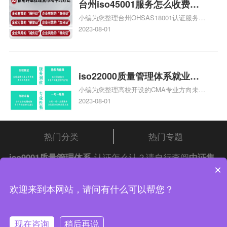
台州iso45001服务怎么收费，
小编为您整理台州OHSAS18001认证服务中
台州iso45001认证服务怎么收
心哪家收费便宜、台州ISO9000认证，哪个
2023-08-01
费
咨询公司服务好、台州CE认证,台州机械机
电CE认证、CE认证怎么收费、温州科普
ISO45001职业健康安全管理体系认证收费
标准是什么相关iso体系认证知识，详情可
iso22000质量管理体系就业方
查看下方正文！
小编为您整理高校开设的CMA专业方向未来
向，质量管理与认证就业方向
就业前景及就业方向如何、cma就业方向有
2023-08-01
哪些、国际质量认证专业的就业方向、cpa
和cma未来就业方向、大学生考完cma，就
哪些就业方向相关iso体系认证知识，详情
热门分类
热门专题
可查看下方正文！
iso9001质量管理体系
认证怎么认？请自行查阅
中证集
×
团
iso认证
问答频道！
中证集团体系认证 版权所有 Copyright © 2022
欢迎来到本网站，请问有什么可以帮您？
渝ICP备2021005902号-4
渝公网安备 50010502003954号
现在咨询
稍后再说