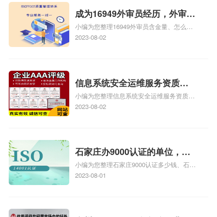
成为16949外审员经历，外审员
小编为您整理16949外审员含金量、怎么才
16949
能成为注册的TS16949:2009的外审员、我
2023-08-02
也想16949外审员，不过不了解具体情况、
iso9000外审员、SA8000外审员培训相关
iso体系认证知识，详情可查看下方正文！
信息系统安全运维服务资质二
小编为您整理信息系统安全运维服务资质认
级费用，信息系统安全运维服
证证书机构有哪些、安全运维服务资质的费
2023-08-02
务资质二级
用是多少啊、安全运维服务资质哪家便宜、
安全运维服务资质认证哪家效率高、信息系
统安全集成服务资质认证的申请书相关iso
体系认证知识，详情可查看下方正文！
石家庄办9000认证的单位，石
小编为您整理石家庄9000认证多少钱、石家
家庄9000认证的公司
庄9000认证价格多少钱、石家庄9000认证
2023-08-01
大概多少钱、石家庄9000认证价格贵吗、石
家庄9000认证费用大概多钱相关iso体系认
证知识，详情可查看下方正文！