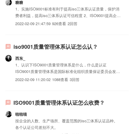
糖糖
1、实施ISO9001标准有利于提高iso三体系认证质量，保护消
费者利益，提高iso三体系认证可信程度 2、ISO9001提高企业
管理能力 3、持续改进和持续满足顾客的需求和期望 4、有利
2022-02-09 21:47:59
926查看
2回答
于增进国际贸易，消除技术壁垒
iso9001质量管理体系认证怎么认？
西东_
1、认识下ISO9001质量管理体系是什么，什么是认证
ISO9001质量管理体系是国际标准化组织质量保证委员会发布
的有关质量方面的管理体系标准之一，是一种要求，一种组织
2022-02-09 11:20:02
1088查看
3回答
声称拥有持续稳定提供满足法律法规要求及顾客要求的iso三
体系认证和服务的能力，并且通过体系的应用与改进，能够通
过...
ISO9001质量管理体系认证怎么收费？
啦啦喵
按企业的人数、生产场所、覆盖范围的iso三体系认证品种。
各个认证公司差别不大。