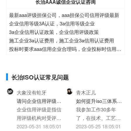
长治AAA诚信企业认证咨询
最新aaa评级担保公司，aaa担保公司信用评级最新
企业信用等级3A认证，3a信用等级企业
3a企业信用认证政策，企业信用评级政策
施工企业3a认证费用，施工企业3a信用认证费用
投标时要求aaa信用企业合理吗，企业投标时信用等
级
长治ISO认证常见问题
大象没有蛀牙
青木正儿
请问企业信用评级的
如何提升iso三体系认
标准是什么呢
企业信用评级是指信
证质量(个人对质量的
我参加工作30多年
用评级机构对受评企
心得体会300字)
了，在技术、工艺、
业的产业、基础素
2023-05-31 18:05:01
质检、实验员岗位上
2023-05-25 18:05:01