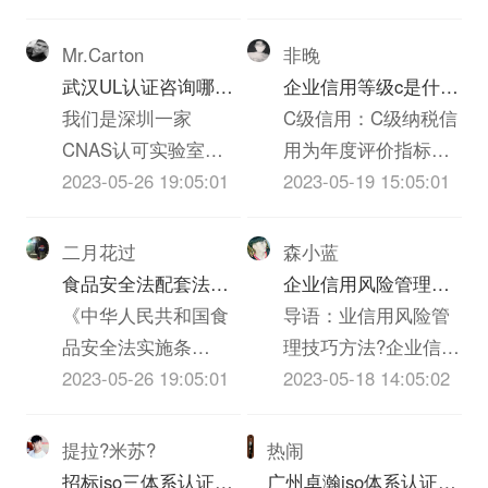
质、经营管理、认证
都干过，深知质量的
老师和外部支持等等
重要，一下根据我的
Mr.Carton
非晚
诸多方面进行的综合
经历和体会，谈谈我
武汉UL认证咨询哪家
企业信用等级c是什么
评价。信用评级有着
对质量的看法，不当
机构啊？必须是可以
我们是深圳一家
意思
C级信用：C级纳税信
完整的体系，包括信
之处请大家批评指正!
做IT类iso三体系认证
CNAS认可实验室，
用为年度评价指标得
用评级的要素和指
质量管理是企业发展
UL认证的机构？
也是UL认证的一家实
2023-05-26 19:05:01
分40分以上不满70分
2023-05-19 15:05:01
标、信用评级的等级
的永恒的主题，质量
验室，不知道贵司具
的。根据国税总局
和标准、信用评级的
就是效益，质量就是
体是什么ITiso三体系
《纳税信誉等级评定
二月花过
森小蓝
方法和模型等方面的
信誉，质量就是市
认证，具体事宜也可
管理试行办法》（国
食品安全法配套法规
企业信用风险管理技
内容。企业信用评价
场，质量就是企业的
以跟我交流。联系方
税发【2003】92号）
和农iso三体系认证质
《中华人民共和国食
巧方法
导语：业信用风险管
指标的设定应充分考
生命，没有过硬的iso
式见我Bai空间，谢
第五条规定，考核分
量安全法配套法规分
品安全法实施条
理技巧方法?企业信用
虑下列原则：1、全面
三体系认证质量就没
谢！
在20分以上60分以下
别是什么？
例》、《农iso三体系
2023-05-26 19:05:01
管理，又称“赊销风险
2023-05-18 14:05:02
性：能较全面...
有企业...
的，认定为C级。考
认证质量安全法》、
管理”，就是通过制定
评分在60分以上的，
《iso三体系认证质量
企业信用政策，指导
提拉?米苏?
热闹
但有下列情形之一的
法》、《消费者权益
和协调内部各部门的
招标iso三体系认证的
广州卓瀚iso体系认证服