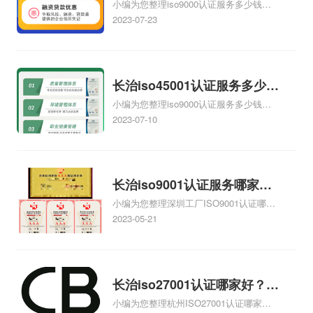
小编为您整理iso9000认证服务多少钱、
钱，长治iso9001服务
烦多多，让您一筹莫
监督检验工作报告的
提供服务婴儿床CE认证多少钱、提供itss
2023-07-23
展。按照通常的网iso
通知》和有关法律、
认证服务安全运维服务资质认证多少钱、
ISO9001认证服务哪家公司服务的最好、
认证公司经营方式来
法规，制订本暂行规
青海哪家ISO9001认证公司服务最好相关
说，可不就是这样，
定。第二条凡投放我
iso体系认证知识，详情可查看下方正文！
长治iso45001认证服务多少
没有自己的商务网
省市场的工业iso体系
小编为您整理iso9000认证服务多少钱、
钱，长治iso45001服务
站，缺少启动资金，
证书，均按照...
提供服务婴儿床CE认证多少钱、提供itss
2023-07-10
不...
认证服务安全运维服务资质认证多少钱、
ISO9001/ISO45001/ISO14001/服务认证
大概需要多少费用有没有哪些性价比高的
公司推荐、新版ISO45001：2016换版培
长治iso9001认证服务哪家服
训哪家好多少钱什么时间有相关iso体系认
小编为您整理深圳工厂ISO9001认证哪家
务好？长治iso9001服务哪家
证知识，详情可查看下方正文！
服务好、广州ISO9001认证咨询机构哪家
2023-05-21
好？
服务好、马尼拉ISO9001认证公司哪家服
务好、9001认证哪家服务好、ce认证服务
哪家好相关iso体系认证知识，详情可查看
下方正文！
长治iso27001认证哪家好？长
小编为您整理杭州ISO27001认证哪家
治iso9001认证哪家好？