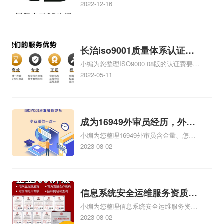
好、东莞ISO27001认证哪家好、广州
2022-12-16
ISO27001认证哪家好、ISO27001认证咨
询哪家好、杭州的ISO27001认证哪家好
相关iso体系认证知识，详情可查看下方正
文！
长治iso9001质量体系认证多
小编为您整理ISO9000 08版的认证费要多
少钱
少、苏州ISO9000认证多少钱、iso9000认
2022-05-11
证费用是多少、申请ISO9000认证要多少
费用、ISO9000认证证书是多少钱相关iso
体系认证知识，详情可查看下方正文！
成为16949外审员经历，外审
小编为您整理16949外审员含金量、怎么
员16949
才能成为注册的TS16949:2009的外审
2023-08-02
员、我也想16949外审员，不过不了解具
体情况、iso9000外审员、SA8000外审员
培训相关iso体系认证知识，详情可查看下
方正文！
信息系统安全运维服务资质二
小编为您整理信息系统安全运维服务资质
级费用，信息系统安全运维服
认证证书机构有哪些、安全运维服务资质
2023-08-02