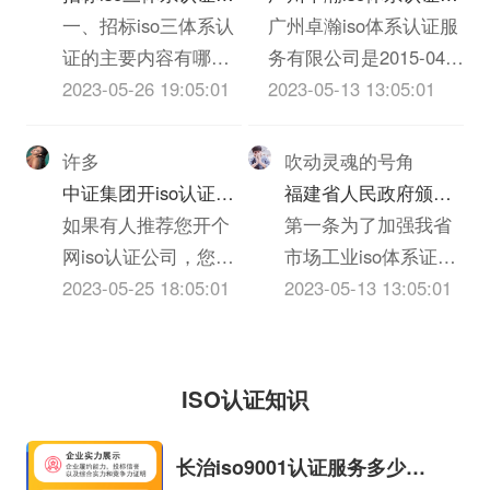
纳税人，一律定为C
保护法》、《反不正
业务活动，对客户信
主要内容有哪些
一、招标iso三体系认
务有限公司怎么样？
广州卓瀚iso体系认证服
级。（1）依法应当办
当竞争法》、《ISO
息进行收集和评估，
证的主要内容有哪些
务有限公司是2015-04-
理登记而未...
体系认证法》、《广
对客户信用额度的授
1、招标iso三体系认
2023-05-26 19:05:01
11在广东省广州市天河
2023-05-13 13:05:01
告法》。
予、债权保障、应收
证的主要内容包括
区申报成立的有限责任
账款回收等各交易环
（1）投标邀请；
公司(自然人投资或控
许多
吹动灵魂的号角
节进行全部监督，以
（2）投标人须知，包
股)，申报地址位于广州
中证集团开iso认证公
福建省人民政府颁发
保障应收账款安全和
括密封、签署、盖章
市越秀区东风东路836
司有什么要求么？
如果有人推荐您开个
《关于加强市场工业
第一条为了加强我省
及时安全收回的管
要求等；（3）投标人
号2座2204房。广州卓
网iso认证公司，您一
iso体系证书质量监督
市场工业iso体系证书
理。企业信用风险管
应当提交的资格、资
瀚iso体系认证服务有限
定马上会想到资金来
2023-05-25 18:05:01
检验与管理的暂行规
的质量监督检验与管
2023-05-13 13:05:01
理技巧...
信证明iso三体系认
公司的统一社会信用代
源、iso体系证书选
定》的通知
理，维护国家和人民
证；（4）投标报价要
码/申报号是
择、进货渠道、包装
的利益，促进搞活iso
求、投标iso三体系认
914401013401475943，
邮寄、销售经验、库
体系证书流通，根据
ISO认证知识
证编制要求和投标保
企业...
存风险、售后服务等
《国务院批转国家标
证金交纳方式；（5）
一系列的问题，可能
准总局关于进一步加
长治iso9001认证服务多少
招标项目的...
会觉得困难重重、麻
强iso三体系认证质量