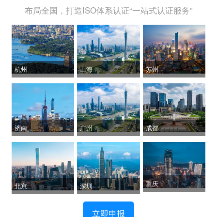
布局全国，打造ISO体系认证“一站式认证服务”
杭州
上海
苏州
济南
广州
成都
重庆
北京
深圳
立即申报