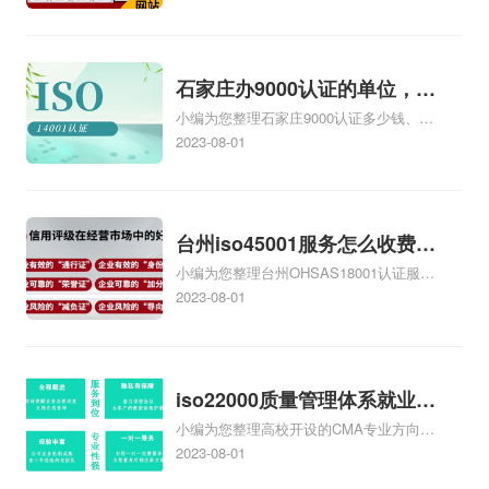
务资质二级
的费用是多少啊、安全运维服务资质哪家
便宜、安全运维服务资质认证哪家效率
高、信息系统安全集成服务资质认证的申
请书相关iso体系认证知识，详情可查看下
石家庄办9000认证的单位，石
方正文！
小编为您整理石家庄9000认证多少钱、石
家庄9000认证的公司
家庄9000认证价格多少钱、石家庄9000认
2023-08-01
证大概多少钱、石家庄9000认证价格贵
吗、石家庄9000认证费用大概多钱相关
iso体系认证知识，详情可查看下方正文！
台州iso45001服务怎么收费，
小编为您整理台州OHSAS18001认证服务
台州iso45001认证服务怎么收
中心哪家收费便宜、台州ISO9000认证，
2023-08-01
费
哪个咨询公司服务好、台州CE认证,台州
机械机电CE认证、CE认证怎么收费、温
州科普ISO45001职业健康安全管理体系
认证收费标准是什么相关iso体系认证知
iso22000质量管理体系就业方
识，详情可查看下方正文！
小编为您整理高校开设的CMA专业方向未
向，质量管理与认证就业方向
来就业前景及就业方向如何、cma就业方
2023-08-01
向有哪些、国际质量认证专业的就业方