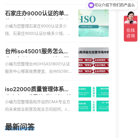
服务资质的费用是多少啊、安全运维
可以介绍下你们的产品么
服务资质哪家便宜、安全运维服务资
石家庄办9000认证的单
质认证哪家效率高、信息系统安全集
位，石家庄9000认证的公
成服务资质认证的申请书相关iso体系
小编为您整理石家庄9000认证多少
司
认证知识，详情可查看下方正文！
钱、石家庄9000认证价格多少钱、石
家庄9000认证大概多少钱、石家庄90
00认证价格贵吗、石家庄9000认证费
台州iso45001服务怎么收
用大概多钱相关iso体系认证知识，详
费，台州iso45001认证服
情可查看下方正文！
小编为您整理台州OHSAS18001认证
务怎么收费
服务中心哪家收费便宜、台州ISO900
0认证，哪个咨询公司服务好、台州C
E认证,台州机械机电CE认证、CE认证
iso22000质量管理体系就
怎么收费、温州科普ISO45001职业健
业方向，质量管理与认证就
康安全管理体系认证收费标准是什么
小编为您整理高校开设的CMA专业方
业方向
相关iso体系认证知识，详情可查看下
向未来就业前景及就业方向如何、cm
方正文！
a就业方向有哪些、国际质量认证专业
的就业方向、cpa和cma未来就业方
最新问答
向、大学生考完cma，就哪些就业方