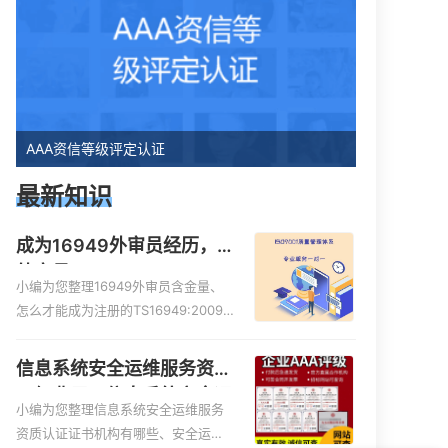
AAA资信等级评定认证
最新知识
成为16949外审员经历，
外审员16949
小编为您整理16949外审员含金量、
怎么才能成为注册的TS16949:2009
的外审员、我也想16949外审员，不
过不了解具体情况、iso9000外审
信息系统安全运维服务资质
员、SA8000外审员培训相关iso体系
二级费用，信息系统安全运
认证知识，详情可查看下方正文！
小编为您整理信息系统安全运维服务
维服务资质二级
资质认证证书机构有哪些、安全运维