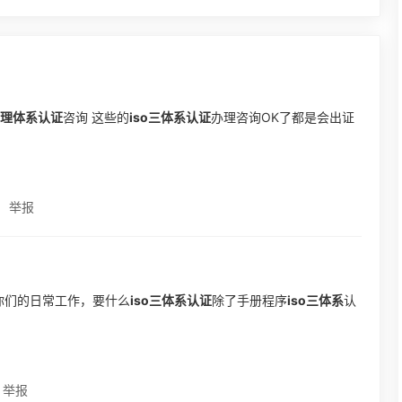
量管理体系认证
咨询 这些的
iso三体系认证
办理咨询OK了都是会出证
举报
是你们的日常工作，要什么
iso三体系认证
除了手册程序
iso三体系
认
举报