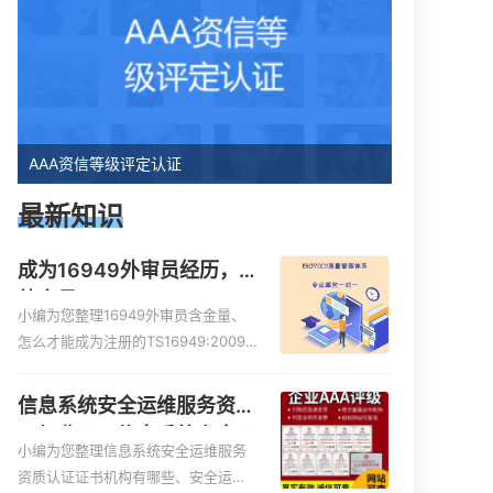
AAA资信等级评定认证
最新知识
成为16949外审员经历，
外审员16949
小编为您整理16949外审员含金量、
怎么才能成为注册的TS16949:2009
的外审员、我也想16949外审员，不
过不了解具体情况、iso9000外审
信息系统安全运维服务资质
员、SA8000外审员培训相关iso体系
二级费用，信息系统安全运
认证知识，详情可查看下方正文！
小编为您整理信息系统安全运维服务
维服务资质二级
资质认证证书机构有哪些、安全运维