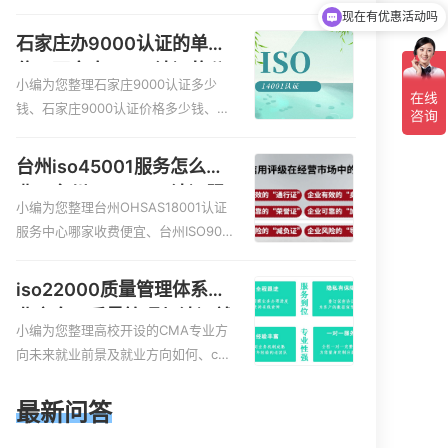
服务资质的费用是多少啊、安全运维
现在有优惠活动吗
服务资质哪家便宜、安全运维服务资
石家庄办9000认证的单
质认证哪家效率高、信息系统安全集
位，石家庄9000认证的公
成服务资质认证的申请书相关iso体系
小编为您整理石家庄9000认证多少
司
认证知识，详情可查看下方正文！
钱、石家庄9000认证价格多少钱、石
家庄9000认证大概多少钱、石家庄90
00认证价格贵吗、石家庄9000认证费
台州iso45001服务怎么收
用大概多钱相关iso体系认证知识，详
费，台州iso45001认证服
情可查看下方正文！
小编为您整理台州OHSAS18001认证
务怎么收费
服务中心哪家收费便宜、台州ISO900
0认证，哪个咨询公司服务好、台州C
E认证,台州机械机电CE认证、CE认证
iso22000质量管理体系就
怎么收费、温州科普ISO45001职业健
业方向，质量管理与认证就
康安全管理体系认证收费标准是什么
小编为您整理高校开设的CMA专业方
业方向
相关iso体系认证知识，详情可查看下
向未来就业前景及就业方向如何、cm
方正文！
a就业方向有哪些、国际质量认证专业
的就业方向、cpa和cma未来就业方
最新问答
向、大学生考完cma，就哪些就业方