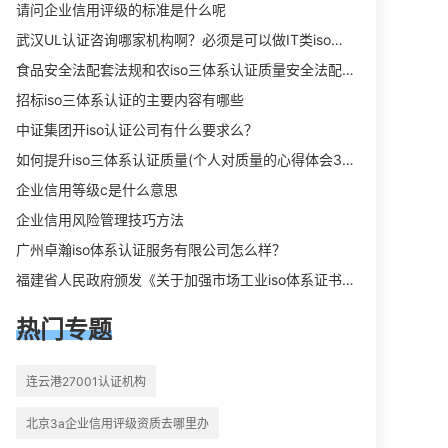
向相关iso体系认证知识，详情可查看
请问企业信用评级的标准是什么呢
下方正文！
武汉UL认证咨询哪家机构啊？必须是可以做IT类iso三体系认证UL认证的机构？
食品安全法配套法规和农iso三体系认证质量安全法配套法规分别是什么？
招标iso三体系认证的主要内容有哪些
中证集团开iso认证公司有什么要求么？
如何提升iso三体系认证质量(个人对质量的心得体会300字)
企业信用等级c是什么意思
企业信用风险管理技巧方法
广州卓瀚iso体系认证服务有限公司怎么样？
福建省人民政府颁发《关于加强市场工业iso体系证书质量监督检验与管理的暂行规定》的通知
热门专题
连云港27001认证机构
北京3a企业信用评级资质去哪里办