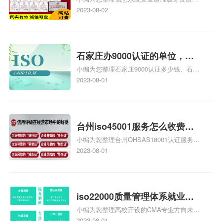
级费用，信息系统安全运维服
证证书机构有哪些、安全运维服务资质的费
2023-08-02
务资质二级
用是多少啊、安全运维服务资质哪家便宜、
安全运维服务资质认证哪家效率高、信息系
统安全集成服务资质认证的申请书相关iso
体系认证知识，详情可查看下方正文！
石家庄办9000认证的单位，石
小编为您整理石家庄9000认证多少钱、石家
家庄9000认证的公司
庄9000认证价格多少钱、石家庄9000认证
2023-08-01
大概多少钱、石家庄9000认证价格贵吗、石
家庄9000认证费用大概多钱相关iso体系认
证知识，详情可查看下方正文！
台州iso45001服务怎么收费，
小编为您整理台州OHSAS18001认证服务中
台州iso45001认证服务怎么收
心哪家收费便宜、台州ISO9000认证，哪个
2023-08-01
费
咨询公司服务好、台州CE认证,台州机械机
电CE认证、CE认证怎么收费、温州科普
ISO45001职业健康安全管理体系认证收费
标准是什么相关iso体系认证知识，详情可
iso22000质量管理体系就业方
查看下方正文！
小编为您整理高校开设的CMA专业方向未来
向，质量管理与认证就业方向
就业前景及就业方向如何、cma就业方向有
2023-08-01