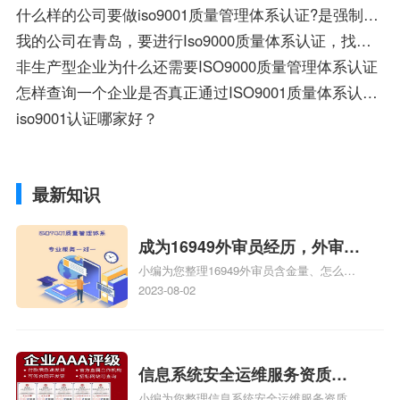
什么样的公司要做iso9001质量管理体系认证?是强制性的吗?对企业有什么影响吗?
我的公司在青岛，要进行Iso9000质量体系认证，找那家认证公司好呢？
非生产型企业为什么还需要ISO9000质量管理体系认证
怎样查询一个企业是否真正通过ISO9001质量体系认证的信息
iso9001认证哪家好？
最新知识
成为16949外审员经历，外审员
小编为您整理16949外审员含金量、怎么才
16949
能成为注册的TS16949:2009的外审员、我
2023-08-02
也想16949外审员，不过不了解具体情况、
iso9000外审员、SA8000外审员培训相关
iso体系认证知识，详情可查看下方正文！
信息系统安全运维服务资质二
小编为您整理信息系统安全运维服务资质认