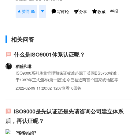
举报
赞同 85
写评论
收藏
分享
相关问答
什么是ISO9001体系认证呢？
稻盛和琳
ISO9000系列质量管理和保证标准起源于英国BS5750标准，
于1987年正式颁布(第一版)迄今已被近两百个国家或地区等同
或等效采用。ISO9000标准的贯彻、推行以及ISO9000质量体
2022-02-09 11:20:02
1207查看
6回答
系认证的发展为提高企业质量保证能力、减低企业采购/销售
成本/风险、消除贸易壁垒等做出了积极...
ISO9000是先认证还是先请咨询公司建立体系
后，再认证呢？
?淼淼姑娘?