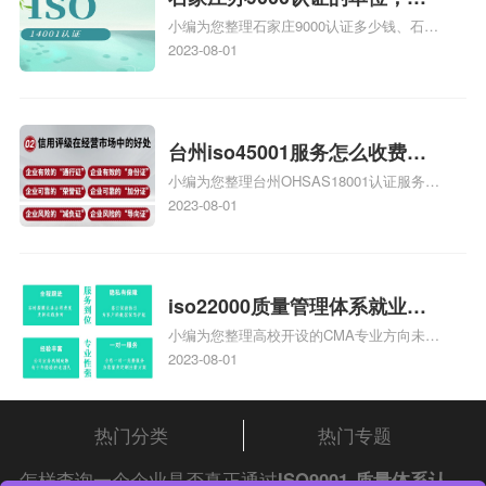
小编为您整理石家庄9000认证多少钱、石家
家庄9000认证的公司
庄9000认证价格多少钱、石家庄9000认证
2023-08-01
大概多少钱、石家庄9000认证价格贵吗、石
家庄9000认证费用大概多钱相关iso体系认
证知识，详情可查看下方正文！
台州iso45001服务怎么收费，
小编为您整理台州OHSAS18001认证服务中
台州iso45001认证服务怎么收
心哪家收费便宜、台州ISO9000认证，哪个
2023-08-01
费
咨询公司服务好、台州CE认证,台州机械机
电CE认证、CE认证怎么收费、温州科普
ISO45001职业健康安全管理体系认证收费
标准是什么相关iso体系认证知识，详情可
iso22000质量管理体系就业方
查看下方正文！
小编为您整理高校开设的CMA专业方向未来
向，质量管理与认证就业方向
就业前景及就业方向如何、cma就业方向有
2023-08-01
哪些、国际质量认证专业的就业方向、cpa
和cma未来就业方向、大学生考完cma，就
哪些就业方向相关iso体系认证知识，详情
热门分类
热门专题
可查看下方正文！
怎样查询一个企业是否真正通过
ISO9001
质量体系认