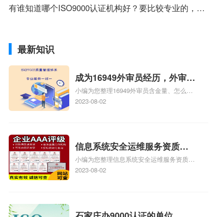
有谁知道哪个ISO9000认证机构好？要比较专业的，有对研发设计、技术中心熟悉的专家在的认证机构
最新知识
成为16949外审员经历，外审员
小编为您整理16949外审员含金量、怎么才
16949
能成为注册的TS16949:2009的外审员、我
2023-08-02
也想16949外审员，不过不了解具体情况、
iso9000外审员、SA8000外审员培训相关
iso体系认证知识，详情可查看下方正文！
信息系统安全运维服务资质二
小编为您整理信息系统安全运维服务资质认
级费用，信息系统安全运维服
证证书机构有哪些、安全运维服务资质的费
2023-08-02
务资质二级
用是多少啊、安全运维服务资质哪家便宜、
安全运维服务资质认证哪家效率高、信息系
统安全集成服务资质认证的申请书相关iso
体系认证知识，详情可查看下方正文！
石家庄办9000认证的单位，石