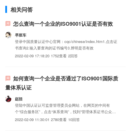
相关问答
怎么查询一个企业的ISO9001认证是否有效
早班车
登录中国质量认证中心官网：cqc/chinese/index.htm1.点击证
书查询2.输入要查询的证书编号3.辨明是否有效
2022-02-09 17:18:20
1752查看
2回答
如何查询一个企业是否通过了ISO9001国际质
量体系认证
赵括
登陆中国认证认可监督管理委员会网站，在网页的中间有
个“综合服务区”，点击“体系查询”，找到“管理体系证书公众查
询”，输入要查询的企业的全称，一字不差，再输入验证码，
2022-02-09 11:30:01
2780查看
10回答
点击查询。查询步骤如下1.登陆中国质量认证中心2.点击
ISO9001认证3.点击证书查询4.CQC证书5.输入证书编...