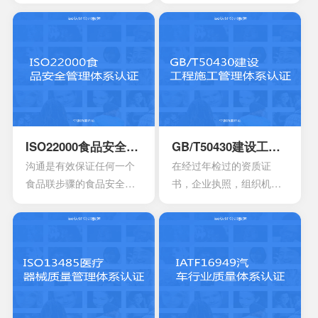
业性的评估以及符合相应
管理标准，主要的目的是
法规的鉴定，能够有效寻
为了有效提供建立实施监
找出在目前产品，活动工
控以及改进的服务管理体
作环境里面的危险源。针
系模型。这是当前在金融
对一些不容许出现的风险
机构，高科技产业，还有
或者是危险，来有效制定
电信机构不可以缺少的一
合适的控制计划执行控制
个重要机制。这也让所有
的计划，定期检查评估职
的it管理者会拥有着参考的
业安全的计划或者是规
框架，能够达到管理it服务
ISO22000食品安全管理体系认证
GB/T50430建设工程施工管理体系认证
定。另外还需要有效创建
的效果，可以通过认证的
沟通是有效保证任何一个
在经过年检过的资质证
包含一系列因素的管理体
方式来表达。其实这一次
食品联步骤的食品安全危
书，企业执照，组织机构
系，其中包含职责信息，
的认证会通过4个完全不一
害可以有效得到控制和确
代码证是否齐全，这一点
沟通应急准备组织结构以
样的方面来有效介绍准备
认。其中会包含食品中上
非常的重要，因为会形成
及响应要素等等，能够持
的阶段，事实上这4个部分
游以及食品中下游之间的
受控的文件，并且进入到
续性改进职业的健康安
的内容大部分都是认证过
沟通。作为有效的食品安
运行改进的阶段。体系的
全。
程中所不可以缺少的，但
全体系，是有效建立架构
阶段就能够自行的完成，
是因为组织的架构和管理
化的管理体系，具有着运
也可以找到一些专业的机
的基础有所区别，所以可
作以及改进的效果。同时
构去协助。体系的文件，