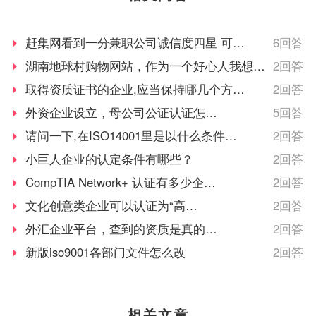
共和国计量法的规定，由
知识产权管理规范认证情
省级以上人民政府计量行
况作为科技项目立项，以
政部门对检测机构的检测
及高新技术企业、知识产
赶集网看到一分兼职公司诚信度四星 可是
6回答
能力及可靠性进行的一种
权示范企业认定的重要参
要我办兼职卡 真还是假的
湖南地球村购物网站，作为一个好心人我想提
2回答
全面的认证及评价。这种
考条件，及早通过贯标认
点大家，一个企业要想做好重要的是诚意与诚
取得资质证书的企业,应当保持哪几个方面
2回答
认证对象是所有对社会出
证，将有利于企业享受有
具公正数据的产品质量监
关的国家政策，加快企业
信，但它缺少！
满足相应资质标准要求的条件?
外资企业设立，母公司公证认证怎么
5回答
督检验机构及其它各类实
发展。
办
请问一下,在ISO14001里是以什么条件来
2回答
验室；如各种产品质量监
对化学物品进行判定
小巨人企业的认定条件有哪些？
2回答
督检验站、环境检测站、
疾病预防控制中心等等。
CompTIA Network+ 认证有多少企业
2回答
认可?
文化创意类企业可以认证为“高
2回答
企”吗？
外汇企业平台，查到的资质是真的
2回答
吗？
新版iso9001各部门文件怎么改
2回答
相关文章