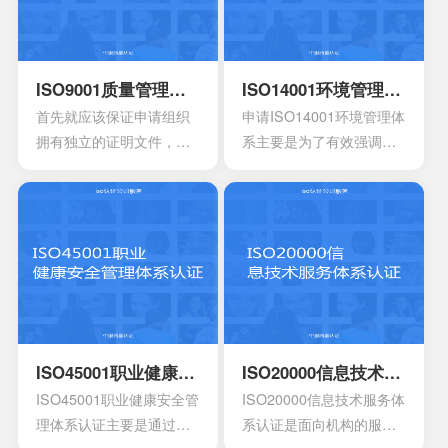
询
ISO9001质量管理体系认证
ISO14001环境管理体系认证
首先就应该保证申请组织
申请ISO14001环境管理体
拥有独立的证明文件，其
系主要是为了有效强调持
中包含组织机构代码证或
续性的改进，要求组织创
者是已经年检的营业执
建明确的职责，运作规范
照。另外还有许可证以及
化的管理体系。通过合理
资质证书的复印件。生产
并且有效的方案，能够达
工艺的流程图以及工作原
到环境指标，有效实现环
理图。申请认证产品的一
境的方针，同时也可以给
些基础信息，比如质量报
予支持。环境管理体系所
告，用途信息，产量信
涉及到的要素包含计划，
息，还有技术信息等等。
活动组织，机构，程序以
ISO45001职业健康安全管理体系认证
ISO20000信息技术服务体系认证
产品标准清单，还有产品
及职责等等，会分成4个部
ISO45001职业健康安全管
ISO20000信息技术服务体
标准清单的法律法规。
分以及十七大要素。
理体系认证主要是通过专
系认证是面向机构的服务