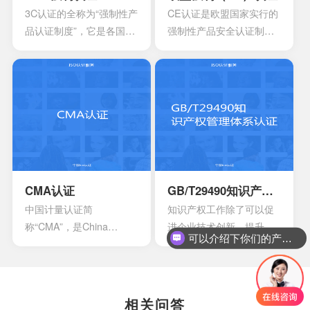
多方面过程能力的情况。
3C认证的全称为“强制性产
CE认证是欧盟国家实行的
这时他们就会发现存在一
品认证制度”，它是各国**
强制性产品安全认证制
些问题
为保护消费者人身安全和
度，目的是为了保障欧盟
安全、加强产品质量管
国家人民的生命财产安
理、依照法律法规实施的
全，所以一般针对的都是
一种产品合格评定制度。
老百姓日常接触的到的具
所谓3C认证，就是中国强
有一定危险性的产品，比
制性产品认证制度，英文
如大部分带电的产品都有
名称China Compulsory
触电危险，所以都要做CE
Certification，英文缩写
认证。
CCC。
CMA认证
GB/T29490知识产权管理体系认证
中国计量认证简
知识产权工作除了可以促
称“CMA”，是China
进企业技术创新，提升企
可以介绍下你们的产品么？
Inspection Body
业核心竞争力，改善企业
andLaboratory
市场竞争地位外，一些中
Mandatory Approval的英
央部位和地方政府出台的
文缩写。是根据中华人民
政策文件中，已经将企业
相关问答