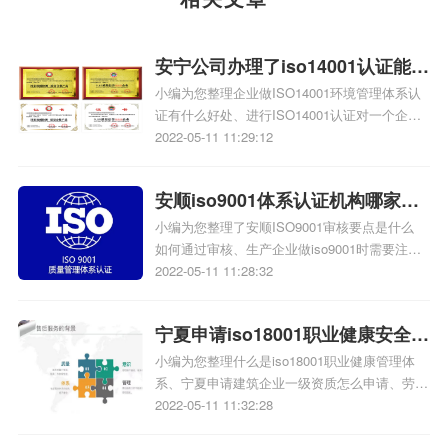
安宁公司办理了iso14001认证能带
小编为您整理企业做ISO14001环境管理体系认
来什么好处
证有什么好处、进行ISO14001认证对一个企业
有什么好处、企业做ISO14001环境管理体系认
2022-05-11 11:29:12
证有什么好处、ISO14001环境体系认证好处有
哪些、ISO9001认证的好处有哪些、ISO认证的
安顺iso9001体系认证机构哪家
好处是什么相关iso质量认证知识，详情可查看
下方正文！
小编为您整理了安顺ISO9001审核要点是什么
好，安顺办理iso9001体系认证的
如何通过审核、生产企业做iso9001时需要注意
公司
的问题、销售企业申请ISO9001质量管理体系证
2022-05-11 11:28:32
书的作用、安顺涂料行业在哪办理ISO质量管理
体系认证详情请查看下文！
宁夏申请iso18001职业健康安全管
小编为您整理什么是iso18001职业健康管理体
理体系资质的公司，宁夏iso18001
系、宁夏申请建筑企业一级资质怎么申请、劳务
体系认证需要多少钱
分包企业怎么申请资质一次能申请多少资质、
2022-05-11 11:32:28
ISO18001体系认证需要多少钱、企业为什么要