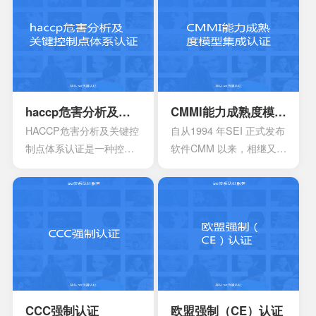
颁发信息安全管理体系
的提高，对企业的质量管
时，机构必须要获得国家
理和经营模式提出了更高
的认可，如此才具有审核
的要求。企业必须采用现
证书颁发证书的权利。
代化的管理模式，使包括
安全生产管理在内的所有
生产经营活动科学化、规
范化和法制化。
haccp危害分析及关键控制点体系认证
CMMI能力成熟度模型集成认证
HACCP危害分析及关键控
自从1994 年SEI 正式发布
制点体系认证是一种控制
软件CMM 以来，相继又开
食品安全危害的预防性体
发出了系统工程、软件采
系,用来使食品安全危害风
购、人力资源管理以及集
险降低到较小或可接受的
成产品和过程开发方面的
水平,预测和防止在食品生
多个能力成熟度模型。虽
产过程中出现影响食品安
然这些模型在许多组织都
全的危害,防患于未然,降低
得到了良好的应用，但对
产品损耗。
于一些大型软件企业来
说，可能会出现需要同时
采用多种模型来改进自己
CCC强制认证
欧盟强制（CE）认证