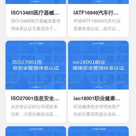
能也会存在一定的差异
还能够有效达到危害控制
其中也会包含三大体系的
性。
的作用，在目前的食品行
手册，其中会包含各种操
ISO13485医疗器械质量管理体系认证
IATF16949汽车行业质量体系认证
业早已得到广泛的认可，
作指南，记录文件，还有
ISO13485医疗器械质量管
申请IATF16949汽车行业
可以有效用来确定所选择
规章制度，尽量要选择一
理体系认证主要适合于目
质量体系认证，就可以有
的策略，能够有效通过前
些专业的机构。
前的医疗器械开发生产安
效获得质量保证的标志，
期要求来进行联合的控
装以及相应的服务设计，
能够有效帮助企业第一时
制。
在目前的标准定义中，无
间获得顾客的信任，最终
论是单独性的使用又或者
就可以拥有着比较广阔的
是组合使用，都必须要符
市场空间。当企业在市场
合相应的条件。主要适合
上拥有更好的发展空间
于疾病的诊断，疾病的预
时，就能够拥有更好的发
防，疾病的监护。损伤的
展效果，这也是不容错过
诊断，损伤的监护或者损
的。
ISO27001信息安全管理体系认证
iso18001职业健康安全管理体系认证
伤的治疗，同样也是解剖
从目前认证的公司现状来
职业健康安全管理体系产
生理过程的研究以及调
分析，大部分都会涉及到
生的主要原因是企业自身
整。
保险，电信数据处理中
发展的要求。随着企业规
心，以及银行等行业。在
模扩大和生产集约化程度