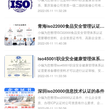
系资质办理公司
级包括防雷资质吗相关iso体系认证知识，详情
系、重庆装修公司资质一级二级的装修公司有哪
可查看下方正文！
些、寻求重庆的ISO9001认证公司、ISO18001
2022-05-11 11:32:28
职业健康安全体系对企业有哪些方面的改善、我
们公司在重庆那边办理环保丙级资质，可以用总
青海iso22000食品安全管理认证资
公司不是重庆本省的职称证吗、问: 重庆市爆破
一级资质公司有那些企业相关iso体系认证知
小编为您整理ISO22000食品安全管理体系认证
质公司
识、职业健康安全管理体系认证证书
需要哪些资料、企业资质证书号、高新企业资质
ohsas18001 和iso45001的区别，详情可查看下
认证有什么好处 、安防企业一般都有哪些资质
2022-05-11 11:40:38
方正文！
认证，河南资质认证比较全的安防企业有哪些、
国家高新技术企业资质认证、食品生产企业需要
iso45001职业安全健康管理体系认
哪些资质认证保健食品生产企业需要哪些资质认
证相关iso体系认证知识、如何在食品加工企业
小编为您整理iso45001职业安全健康管理体系认
证需要的材料
的整合ISO9001和ISO22000体系，详情可查看
证需要准备哪些资料才可以进行认证审核、安防
下方正文！
资质企业、如何申请安防工程企业资质证书、
2022-05-11 11:33:56
ISO45001认证的流程是什么、怎样查询安防企
业资质、安防资质是什么哪些企业可以申请安防
深圳iso20000信息技术认证的条件
资质、安全技术防范行业资质和安防工程企业资
质一样吗相关iso体系认证知识、iso45001是什
小编为您整理iso20000认证条件、什么企业资
么体系，详情可查看下方正文！
质、办理ICP认证对公司资质有什么要求、企业
ppp资质与aaa资质区别、ISO20000认证需要准
2022-05-11 11:50:56