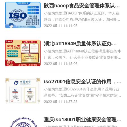
申请资质、OHSAS18001标准的标准说明、建
陕西haccp食品安全管理体系认证
筑业企业资质申请相关iso体系认证知识，详情
可查看下方正文！
小编为您整理HACCP体系的认证原则、本人在
资质办理公司，陕西haccp体系认
陕西，想给公司办理CMMI三级认证，请问哪里
证的费用
可以办理啊~、陕西增进公司怎么样、行家们西
2022-05-11 11:14:05
安办理企业建筑资质哪家资质办理公司比较好、
HACCP是国际认证还是国内认证、陕西省物业
湖北iatf16949质量体系认证办理
企业换三级资质需要什么东西、我公司是陕西西
安企业，办理建筑施工企业资质等业务，需二级
小编为您整理IATF16949认证需要满足哪些条件
公司？湖北办理iatf16949质量体
一级建造师，助理工程师，工程师，高级工程师
厂家，公司？、什么是企业资质企业资质有哪
系认证条件有哪些？
相关iso体系认证知识，详情可查看下方正文！
些、企业资质包括哪些、化工企业资质有哪些、
2022-05-11 11:48:06
建筑业企业(市政类)资质是指哪些资质、质量管
理体系都有哪些认证？需要什么材料、企业诚信
iso27001信息安全认证的作用，北
建设情况是指哪些相关iso体系认证知识、
IATF16949认证费用多少？认证流程，详情可查
小编为您整理ISO27001有什么作用？适用行业
京iso27001信息安全认证资质办理
看下方正文！
是那些、“安防工程企业资质”和“安全技术防范工
公司
程iso认证、施工资质”是一样的么、在哪里办
2022-05-11 11:37:23
理，安防工程企业三级及以上资质、北京安防工
程一级资质认证的企业有哪些、ISO27001认证
重庆iso18001职业健康安全管理体
流程怎样的多少钱、安防工程企业资质证书哪个
级别最高、房屋建筑工程施工总承包企业资质壹
小编为您整理什么是iso18001职业健康管理体