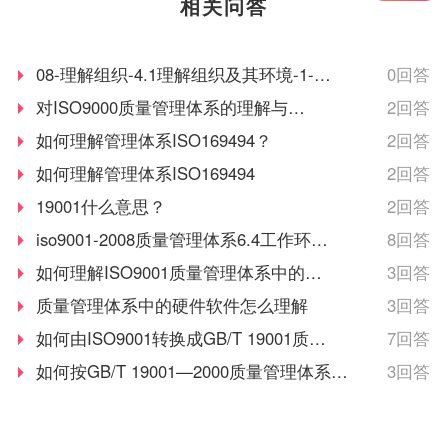
相关问答
共和国计量法的规定，由
知识产权管理规范认证情
省级以上人民政府计量行
况作为科技项目立项，以
政部门对检测机构的检测
及高新技术企业、知识产
08-理解组织-4.1理解组织及其环境-1-
0回答
能力及可靠性进行的一种
权示范企业认定的重要参
ISO9001质量管理体系-50集
对ISO9000质量管理体系的理解与认
2回答
全面的认证及评价。这种
考条件，及早通过贯标认
识
如何理解管理体系ISO169494？
2回答
认证对象是所有对社会出
证，将有利于企业享受有
具公正数据的产品质量监
关的国家政策，加快企业
如何理解管理体系ISO169494
2回答
督检验机构及其它各类实
发展。
19001什么意思？
2回答
验室；如各种产品质量监
iso9001-2008质量管理体系6.4工作环境
8回答
督检验站、环境检测站、
疾病预防控制中心等等。
的理解？
如何理解ISO9001质量管理体系中的产
3回答
品实现
质量管理体系中的硬件软件怎么理解
3回答
如何由ISO9001转换成GB/T 19001质量
7回答
管理体系认证
如何按GB/T 19001—2000质量管理体系要
3回答
求来建立质量管理体系