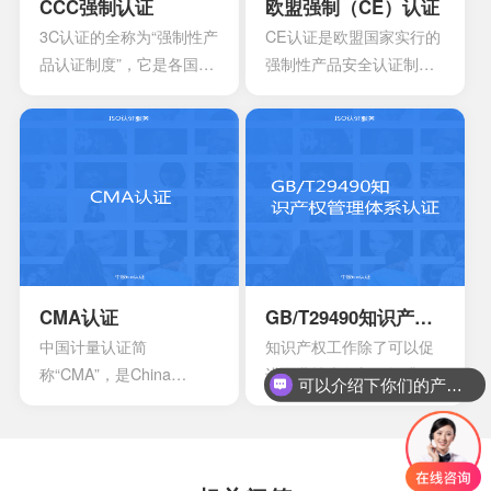
采用多种模型来改进自己
CCC强制认证
欧盟强制（CE）认证
多方面过程能力的情况。
3C认证的全称为“强制性产
CE认证是欧盟国家实行的
这时他们就会发现存在一
品认证制度”，它是各国**
强制性产品安全认证制
些问题
为保护消费者人身安全和
度，目的是为了保障欧盟
安全、加强产品质量管
国家人民的生命财产安
理、依照法律法规实施的
全，所以一般针对的都是
一种产品合格评定制度。
老百姓日常接触的到的具
所谓3C认证，就是中国强
有一定危险性的产品，比
制性产品认证制度，英文
如大部分带电的产品都有
名称China Compulsory
触电危险，所以都要做CE
Certification，英文缩写
认证。
CCC。
CMA认证
GB/T29490知识产权管理体系认证
中国计量认证简
知识产权工作除了可以促
称“CMA”，是China
进企业技术创新，提升企
可以介绍下你们的产品么？
Inspection Body
业核心竞争力，改善企业
andLaboratory
市场竞争地位外，一些中
Mandatory Approval的英
央部位和地方政府出台的
文缩写。是根据中华人民
政策文件中，已经将企业