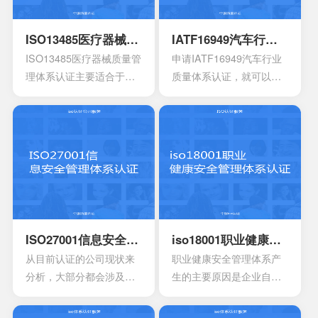
能也会存在一定的差异
还能够有效达到危害控制
其中也会包含三大体系的
性。
的作用，在目前的食品行
手册，其中会包含各种操
ISO13485医疗器械质量管理体系认证
IATF16949汽车行业质量体系认证
业早已得到广泛的认可，
作指南，记录文件，还有
ISO13485医疗器械质量管
申请IATF16949汽车行业
可以有效用来确定所选择
规章制度，尽量要选择一
理体系认证主要适合于目
质量体系认证，就可以有
的策略，能够有效通过前
些专业的机构。
前的医疗器械开发生产安
效获得质量保证的标志，
期要求来进行联合的控
装以及相应的服务设计，
能够有效帮助企业第一时
制。
在目前的标准定义中，无
间获得顾客的信任，最终
论是单独性的使用又或者
就可以拥有着比较广阔的
是组合使用，都必须要符
市场空间。当企业在市场
合相应的条件。主要适合
上拥有更好的发展空间
于疾病的诊断，疾病的预
时，就能够拥有更好的发
防，疾病的监护。损伤的
展效果，这也是不容错过
诊断，损伤的监护或者损
的。
ISO27001信息安全管理体系认证
iso18001职业健康安全管理体系认证
伤的治疗，同样也是解剖
从目前认证的公司现状来
职业健康安全管理体系产
生理过程的研究以及调
分析，大部分都会涉及到
生的主要原因是企业自身
整。
保险，电信数据处理中
发展的要求。随着企业规
心，以及银行等行业。在
模扩大和生产集约化程度