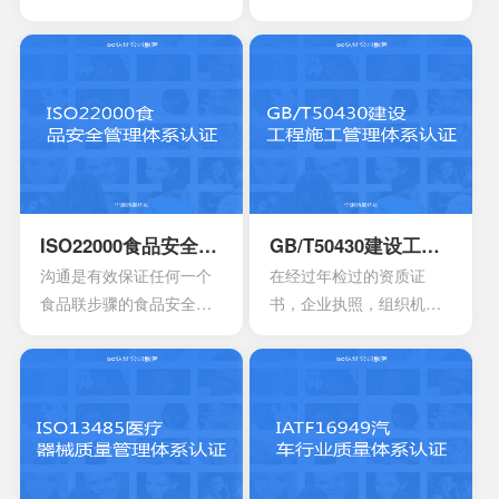
业性的评估以及符合相应
管理标准，主要的目的是
法规的鉴定，能够有效寻
为了有效提供建立实施监
找出在目前产品，活动工
控以及改进的服务管理体
作环境里面的危险源。针
系模型。这是当前在金融
对一些不容许出现的风险
机构，高科技产业，还有
或者是危险，来有效制定
电信机构不可以缺少的一
合适的控制计划执行控制
个重要机制。这也让所有
的计划，定期检查评估职
的it管理者会拥有着参考的
业安全的计划或者是规
框架，能够达到管理it服务
ISO22000食品安全管理体系认证
GB/T50430建设工程施工管理体系认证
定。另外还需要有效创建
的效果，可以通过认证的
沟通是有效保证任何一个
在经过年检过的资质证
包含一系列因素的管理体
方式来表达。其实这一次
食品联步骤的食品安全危
书，企业执照，组织机构
系，其中包含职责信息，
的认证会通过4个完全不一
害可以有效得到控制和确
代码证是否齐全，这一点
沟通应急准备组织结构以
样的方面来有效介绍准备
认。其中会包含食品中上
非常的重要，因为会形成
及响应要素等等，能够持
的阶段，事实上这4个部分
游以及食品中下游之间的
受控的文件，并且进入到
续性改进职业的健康安
的内容大部分都是认证过
沟通。作为有效的食品安
运行改进的阶段。体系的
全。
程中所不可以缺少的，但
全体系，是有效建立架构
阶段就能够自行的完成，
是因为组织的架构和管理
化的管理体系，具有着运
也可以找到一些专业的机
的基础有所区别，所以可
作以及改进的效果。同时
构去协助。体系的文件，