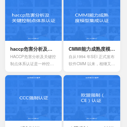
颁发信息安全管理体系
的提高，对企业的质量管
时，机构必须要获得国家
理和经营模式提出了更高
的认可，如此才具有审核
的要求。企业必须采用现
证书颁发证书的权利。
代化的管理模式，使包括
安全生产管理在内的所有
生产经营活动科学化、规
范化和法制化。
haccp危害分析及关键控制点体系认证
CMMI能力成熟度模型集成认证
HACCP危害分析及关键控
自从1994 年SEI 正式发布
制点体系认证是一种控制
软件CMM 以来，相继又开
食品安全危害的预防性体
发出了系统工程、软件采
系,用来使食品安全危害风
购、人力资源管理以及集
险降低到较小或可接受的
成产品和过程开发方面的
水平,预测和防止在食品生
多个能力成熟度模型。虽
产过程中出现影响食品安
然这些模型在许多组织都
全的危害,防患于未然,降低
得到了良好的应用，但对
产品损耗。
于一些大型软件企业来
说，可能会出现需要同时