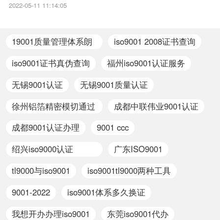
要求（ISO 13485:2003）有没有比这个还新的版本呀、请教：是
2022-05-11 11:14:05
ISO9000质量管理体系还是ISO9001质量管理体系、质量管理体系 质量
目标相关iso体系认证知识，详情可查看下方正文！
19001质量管理体系朗
iso9001 2008证书查询
读版
iso9001证书真伪查询
福州iso9001认证服务
无锡9001认证
无锡9001质量认证
徐州铝箔精密模切通过
成都中联伟业9001认证
iso 9001认证
成都9001认证办理
9001 ccc
绍兴iso9000认证
广东ISO9001
iso9001认证申请
tl9000与iso9001
iso9001tl9000两种工具
9001-2022
iso9001体系多久换证
我想开办办理iso9001
东莞iso9001代办