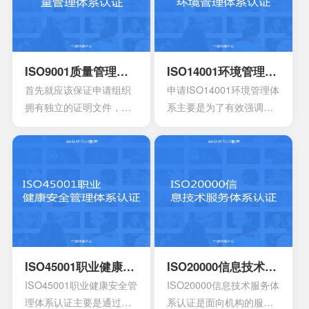
认证咨
询
询
询
ISO9001质量管理体系认证
ISO14001环境管理体系认证
首先就应该保证申请组织
申请ISO14001环境管理体
拥有独立的证明文件，其
系主要是为了有效强调持
中包含组织机构代码证或
续性的改进，要求组织创
者是已经年检的营业执
建明确的职责，运作规范
照。另外还有许可证以及
化的管理体系。通过合理
资质证书的复印件。生产
并且有效的方案，能够达
工艺的流程图以及工作原
到环境指标，有效实现环
理图。申请认证产品的一
境的方针，同时也可以给
些基础信息，比如质量报
予支持。环境管理体系所
告，用途信息，产量信
涉及到的要素包含计划，
息，还有技术信息等等。
活动组织，机构，程序以
ISO45001职业健康安全管理体系认证
ISO20000信息技术服务体系认证
产品标准清单，还有产品
及职责等等，会分成4个部
ISO45001职业健康安全管
ISO20000信息技术服务体
标准清单的法律法规。
分以及十七大要素。
理体系认证主要是通过专
系认证是面向机构的服务