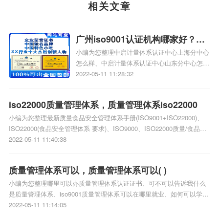
相关文章
广州iso9001认证机构哪家好？怎
小编为您整理中启计量体系认证中心上海分中心
么办理iso9001质量认证？
怎么样、中启计量体系认证中心山东分中心怎么
样、中国质量认证中心的环境管理、中国质量管
2022-05-11 11:28:32
理体系认证中心是子机构，没有登记申报、如何
成立质量体系认证中心相关iso体系认证知识，
iso22000质量管理体系，质量管理体系iso22000
详情可查看下方正文！
小编为您整理最新质量食品安全管理体系手册(ISO9001+ISO22000)、
ISO22000(食品安全管理体系 要求)、ISO9000、ISO22000质量/食品卫
生安全管理体系是什么、ISO9001质量管理体系 ISO14000环境管理系
2022-05-11 11:40:38
ISO22000食品安全管理体系 HACCP 那个比较容易认证、关于质量管理
和质量管理体系相关iso体系认证知识，详情可查看下方正文！
质量管理体系可以，质量管理体系可以( )
小编为您整理哪里可以办质量管理体系认证证书、可不可以告诉我什么
是质量管理体系、iso9001质量管理体系可以在哪里就业、如何可以学好
ISO质量管理体系、青海哪里可以做ISO9000质量管理体系认证相关iso
2022-05-11 11:14:05
体系认证知识，详情可查看下方正文！