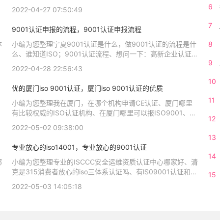
企
在厦门，在哪个机构申请CE认证、厦门高新技术企业认证怎
6
2022-04-27 07:50:49
执
么办理相关iso体系认证知识，详情可查看下方正文！
7
9001认证申报的流程，9001认证申报流程
体
小编为您整理宁夏9001认证是什么，做9001认证的流程是什
8
办
么、谁知道ISO；9001认证流程、想问一下：高新企业认证申
9
报流程是什么、广州企业年检网上申报流程、免税企业网上申
2022-04-28 22:56:43
报纳税流程相关iso体系认证知识，详情可查看下方正文！
10
荐
优的厦门iso 9001认证，厦门iso 9001认证的优质
机
11
哪
小编为您整理我在厦门，在哪个机构申请CE认证、厦门哪里
有比较权威的ISO认证机构、在厦门哪里可以报ISO9001、厦
12
门新四海特产连锁的荣誉证书、厦门市逸夫中学的荣誉证书相
2022-05-02 09:38:00
个
关iso体系认证知识，详情可查看下方正文！
13
专业放心的iso14001，专业放心的9001认证
14
哪
小编为您整理专业的ISCCC安全运维资质认证中心哪家好、清
克是315消费者放心的iso三体系认证吗、有lS09001认证和
15
IS01400l认证的iso三体系认证质量放心吗、建筑企业资质是
2022-05-03 14:05:18
质
什么交给代办公司放心不、cccf认证代理在哪家公司办比较放
质
心相关iso体系认证知识，详情可查看下方正文！