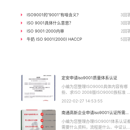
ISO9001的“9001”有啥含义?
3回
ISO 9001具体什么意思？
3回
ISO 9001:2000内审
2回
牛奶 ISO 9001(2000) HACCP
5回
定安申请iso9001质量体系认证
小编为您整理ISO9000具体内容有哪
些、​求ISO 2008版ISO9000族标准 
具体内容，像书籍一样的详细内容，
2022-02-27 14:53:55
谢、iso9001质量管理标准具体内容有
哪些呢、请问哪为知道ISO9000或
南通高新企业申请iso9001认证所需准
iso9001质量的具体内容、 ISO9000
备的资料
标准是什么内容相关iso体系认证知
小编为您整理办理ISO9001体系认证
识，详情可查看下方正文！
需要什么资料，流程是什么、中证认