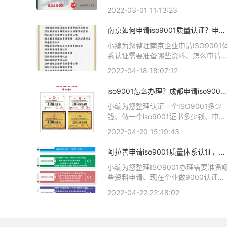
中心ISO9001认证通过率如何、电子
2022-03-01 11:13:23
业通过ISO9001认证没有、每个企业
行的标准是一样的吗?.ISO9000与
南京如何申请iso9001质量认证？申请
ISO9001认证是什么关系、ISO9001
iso9001认证的过程
认证五大部份是指相关iso体系认证知
小编为您整理南京企业申请ISO9001
识，详情可查看下方正文！
系认证需要准备哪些资料、怎么申请
理iso9001质量管理体系认证、南京企
2022-04-18 18:07:12
业iso9001认证机构推荐、哪个做高新
技术企业认证机构比较好，谁能给推
iso9001怎么办理？成都申请iso9001
一下、iso9001认证 梅州有什么认证
认证多少钱？
构可以推荐给我么、请问山东省内有
小编为您整理认证一个ISO9001多少
些ISO9000认证机构求推荐相关iso体
钱、做一个iso9001证书多少钱、申请
系认证知识，详情可查看下方正文！
ISO9001证书费用是多少钱、
2022-04-20 15:19:43
ISO9001审核员每个人周多少钱、搞
ISO9001认证需要多少钱相关iso体系
阿拉善申请iso9001质量体系认证，
认证知识，详情可查看下方正文！
iso9001质量认证办理
小编为您整理ISO9001办理需要准备
些资料申请、现在企业做9000认证大
概需要多少钱、iso9001质量体系认证
2022-04-22 22:48:02
书多久年检、哪里可以进行ISO9001
量管理体系认证证书查询、ISO9001
量管理体系认证怎么查询相关iso体系