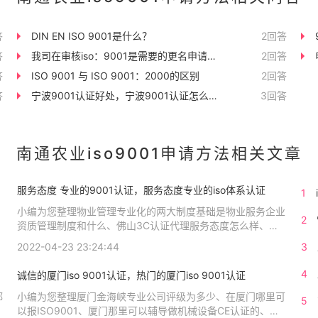
答
DIN EN ISO 9001是什么？
2回答
答
我司在审核iso：9001是需要的更名申请该
2回答
答
怎么写？
ISO 9001 与 ISO 9001：2000的区别
2回答
议
答
宁波9001认证好处，宁波9001认证怎么
3回答
做？
南通农业iso9001申请方法相关文章
服务态度 专业的9001认证，服务态度专业的iso体系认证
1
小编为您整理物业管理专业化的两大制度基础是物业服务企业
2
的
资质管理制度和什么、佛山3C认证代理服务态度怎么样、中
谢
国移动有 iso质量管理体系认证吗服务态度极差、菲律宾ISO
2022-04-23 23:24:44
3
认证服务中心哪家专业、菲律宾哪家ISO9001认证机构服务态
度好相关iso体系认证知识，详情可查看下方正文！
4
诚信的厦门iso 9001认证，热门的厦门iso 9001认证
都
小编为您整理厦门金海峡专业公司评级为多少、在厦门哪里可
5
证
以报ISO9001、厦门那里可以辅导做机械设备CE认证的、我