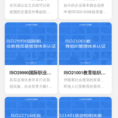
在完成认证之后就可以有
如今的企业基本都会选择
效预防交通意外事故的发
申请ISO22163铁路质量管
生，可以减少事故所造成
理体系认证，这是一项专
的伤害持续性，保证正常
业的认证标准，满足于国
的活动，能够降低道路的
际的标准早已有效替代原
安全风险。 ISO39001安
先的管理体系，如今也已
全管理体系属于一种国际
经增加很多的新内容，不
标准，在国内以及国外都
过在选择申请时也必须要
可以获得认可，能够提升
掌握一些细节的知识。
组织的形象，提升企业的
形象。
ISO29990国际职业教育质量管理体系认证
ISO21001教育组织管理体系认证
其实这项任者并非只在我
伴随着社会逐渐的发展，
国实施，在全世界大概100
即使人们受教育的需求也
多个国家都会拥有着广泛
会逐渐的增强，因此对于
的应用，甚至也和国际接
教育机构也会有更高的要
轨开始，慢慢的走向国际
求，其中也会包含追求教
化，是一个重要的标志。
育机构的质量，服务以及