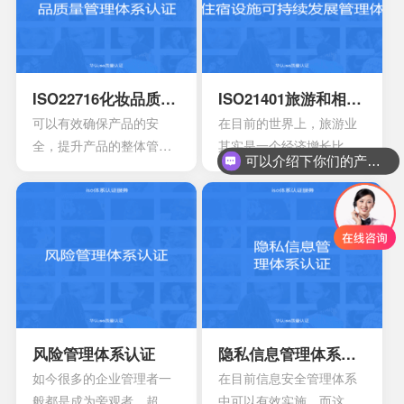
可信度。一个教育机构，
如果已经获得ISO21001教
育组织管理体系认证的意
味着拥有着较好的教育水
平。
ISO22716化妆品质量管理体系认证
ISO21401旅游和相关服务住宿设施可持续发展管理体系
可以有效确保产品的安
在目前的世界上，旅游业
全，提升产品的整体管理
其实是一个经济增长比较
可以介绍下你们的产品么？
水平，降低产品对于消费
快的一大行业，基本上每
者所造成的死亡风险以及
年都会有数10亿的人出
伤害风险，可以保障消费
游，估计在进入到2030年
者的健康以及使用安全。
时，这个数字每年都会增
同时还可以有效消除危险
长3.3%左右。在目前的旅
的事故，能够降低产品公
游行业，要说既得到大家
众的风险，可以控制成
关注的还是住宿行业，这
本，同时还可以控制国际
也具有着比较巨大的持续
认可，达到有效增强产品
性影响。
风险管理体系认证
隐私信息管理体系认证
竞争力的作用。
如今很多的企业管理者一
在目前信息安全管理体系
般都是成为旁观者，超越
中可以有效实施，而这项