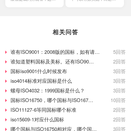
事物本身去看待整个事物
标准主要设计的目的就在
就可以有更好的发现。一
于为了加强实现目前现有
项非常有效的风险管理体
的政策。也是为了有效持
系，其中会包含非风险的
续性的改进隐私信息管理
相关问答
管理，还有风险本身的管
的体系。
理。
谁有ISO9001：2008版的国标，如有请发
5回答
616727058@qq.com
谁知道塑料国标及美标。还有ISO9001
2回答
标准
国标iso9001什么时候发布
3回答
iso4014标准对应国标是什么
3回答
螺母ISO4032：1999国标是什么？
3回答
国标ISO16750，哪个国标与ISO16750
10回答
相对应
ISO11127-6等同国标哪个标准
2回答
iso15609-1对应什么国标
2回答
哪个国标与ISO16750相对应，哪个国标
3回答