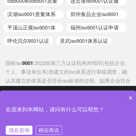
ios9000和ios9001质量
连云港iso9001认证服
管理体系...
务周到
滨湖iso9001质量体系
郑州食品企业iso9001
认证
体系认证推荐
平顶山正规iso9001体
福州iso9001认证申请
系认证办理
中心
呼伦贝尔9001认证
灵武iso9001体系认证
国标iso
9001
:2022由第三方认证机构对组织(包括企业、
个人、事业单位等)所建立的iso体系进行审核调查，确
认其建立的体系是否符合iso标准的过程。如果企业符合
国标iso9001:2022的相关标准，还会颁发相应的认证证
热门分类
热门专题
×
书，如果否，则不颁发证书。组织建立iso体系，则需按
照所对应的体系标准要求，在企业内部建立一整套的文
中证集团体系认证 版权所有 Copyright © 2022
欢迎来到本网站，请问有什么可以帮您？
件并实施运行。国标iso9001:2022现有117个成员，包
渝ICP备2021005902号-4
渝公网安备 50010502003954号
括117个国家和地区。国标iso9001:2022的蕞高权力机
现在咨询
稍后再说
构是每年一次的“全体大会”，其日常办事机构是中央秘
联系我们
在线咨询