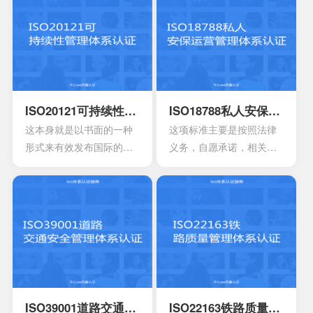
够达到改善重成本的作
征，能够有效确定新的发
用。可以有效提升管理服
展形势。在通过认证之后
务的整体品质水平。
就可以有效提升市容，还
能够带来持续性的机遇，
可以获得更好的成就，所
以这也是值得去申请认证
的。
ISO20121可持续性管理体系认证
ISO18788私人安保运营管理体系认证
这本身就是以书面的一种
这项标准主要是按照法律
形式来有效发布国际的标
义务，自愿承诺，相关原
准，很多人对于这一点可
则以及良好实践能够帮助
能没有办法理解。所以使
组织来有效证明符合性。
用者也同样需要有效解释
关于安保公司运营又或者
整个标准的要求，目前研
是私人军事在武装冲突过
发团队就已经开发了简单
程中的良好实践文件，还
的指南，为使用者提供相
有国际法律义务。
应的标准路线。
ISO39001道路交通安全管理体系认证
ISO22163铁路质量管理体系认证