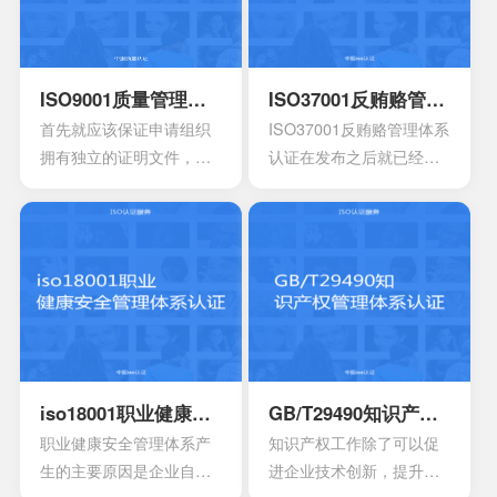
ISO9001质量管理体系认证
ISO37001反贿赂管理体系认证
首先就应该保证申请组织
ISO37001反贿赂管理体系
拥有独立的证明文件，其
认证在发布之后就已经得
中包含组织机构代码证或
到众多人的认可，主要是
者是已经年检的营业执
为了有效组织制定相对应
照。另外还有许可证以及
的反贿赂方针，还有目
资质证书的复印件。生产
标，有效确保所实施的措
工艺的流程图以及工作原
施。这种就能够有效防范
理图。申请认证产品的一
贿赂的风险，适用于一些
些基础信息，比如质量报
小型组织，中型组织，大
告，用途信息，产量信
型组织，其中会包含公共
息，还有技术信息等等。
部门，非营利性部门等
iso18001职业健康安全管理体系认证
GB/T29490知识产权管理体系认证
产品标准清单，还有产品
等。
职业健康安全管理体系产
知识产权工作除了可以促
标准清单的法律法规。
生的主要原因是企业自身
进企业技术创新，提升企