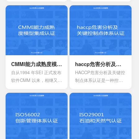
发展的要求。随着企业规
业核心竞争力，改善企业
模扩大和生产集约化程度
市场竞争地位外，一些中
的提高，对企业的质量管
央部位和地方政府出台的
理和经营模式提出了更高
政策文件中，已经将企业
的要求。企业必须采用现
知识产权管理规范认证情
代化的管理模式，使包括
况作为科技项目立项，以
安全生产管理在内的所有
及高新技术企业、知识产
生产经营活动科学化、规
权示范企业认定的重要参
范化和法制化。
考条件，及早通过贯标认
CMMI能力成熟度模型集成认证
haccp危害分析及关键控制点体系认证
证，将有利于企业享受有
自从1994 年SEI 正式发布
HACCP危害分析及关键控
关的国家政策，加快企业
软件CMM 以来，相继又开
制点体系认证是一种控制
发展。
发出了系统工程、软件采
食品安全危害的预防性体
购、人力资源管理以及集
系,用来使食品安全危害风
成产品和过程开发方面的
险降低到较小或可接受的
多个能力成熟度模型。虽
水平,预测和防止在食品生
然这些模型在许多组织都
产过程中出现影响食品安
得到了良好的应用，但对
全的危害,防患于未然,降低
于一些大型软件企业来
产品损耗。