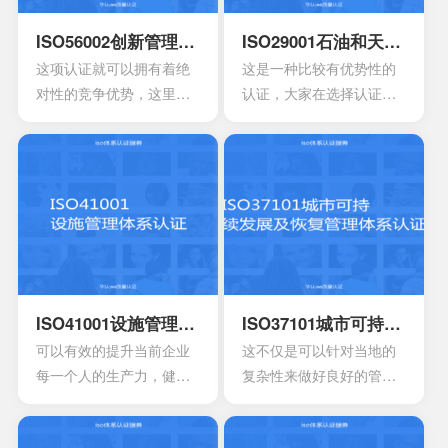
说，可能会出现需要同时
采用多种模型来改进自己
ISO56002创新管理体系认证
ISO29001石油和天然气认证
多方面过程能力的情况。
这项认证就可以拥有着绝
这是一种比较有优势性的
这时他们就会发现存在一
对性的竞争优势，这里面
认证，大家在选择认证时
些问题
所说的是创新，如果没有
也会发现拥有好的效果，
创新就没有办法和竞争对
如果是第1次认证，首先还
手之间建立差异，也不可
需要了解公司是否能够有
能会形成竞争上的优势
效满足标准。
ISO41001设施管理体系认证
ISO37101城市可持续发展及恢复管理体系认证
可以有效的提升当前企业
这不仅是可以针对当地的
每一个人的生产力，健康
复杂性来做好良好的管
以及安全等等。可以有效
理，其中也会包含强烈的
提升管理工作的效率，能
认同感以及环境的独特特