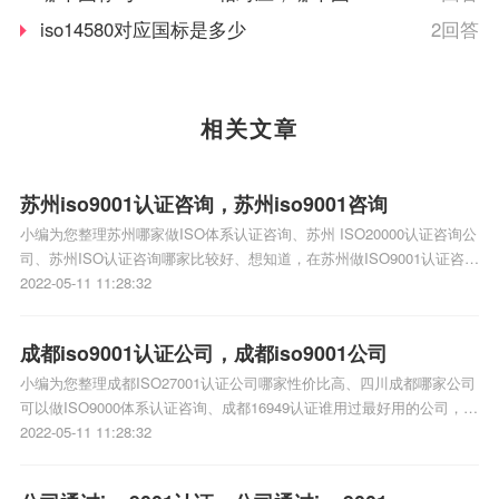
与ISO16750相对应
iso14580对应国标是多少
2回答
相关文章
苏州iso9001认证咨询，苏州iso9001咨询
小编为您整理苏州哪家做ISO体系认证咨询、苏州 ISO20000认证咨询公
司、苏州ISO认证咨询哪家比较好、想知道，在苏州做ISO9001认证咨询
的咨询公司哪一家比较好、苏州有没有能一次性通过ISO9001认证咨询
2022-05-11 11:28:32
的方法相关iso体系认证知识，详情可查看下方正文！
成都iso9001认证公司，成都iso9001公司
小编为您整理成都ISO27001认证公司哪家性价比高、四川成都哪家公司
可以做ISO9000体系认证咨询、成都16949认证谁用过最好用的公司，可
以分享下吗、在辽宁能做iso9001体系认证的公司都有哪些好公司啊、成
2022-05-11 11:28:32
都ISO9001认证公司中哪个实力算是比较好的有咨询电话么相关iso体系
认证知识，详情可查看下方正文！