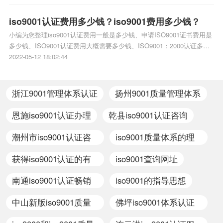
与2000版有什么不同ISO14001：2004版与1996版的不同/相关iso体系认
证知识，详情可查看下方正文！
iso9001认证费用多少钱？iso9001费用多少钱？
小编为您整理iso9001认证费用一般是多少钱、申请ISO9001证书费用是
多少钱、ISO9001认证费用大概需要多少钱、ISO9001：2000认证多少
钱每年审核的费用是多少、3C认证费用多少钱相关iso体系认证知识，详
2022-05-12 18:02:44
情可查看下方正文！
浙江9001管理体系认证
扬州9001质量管理体系
认证
恩施iso9001认证办理
乾县iso9001认证咨询
潮州市iso9001认证咨
iso9001质量体系的理
询
解
获得iso9001认证的有
iso9001查询网址
效期
南通iso9001认证畅销
iso9001的指导思想
全国
中山新版iso9001质量
佛坪iso9001体系认证
管理体系认证
咨询