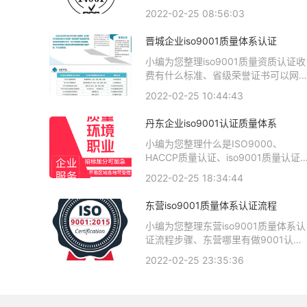
iso体系认证知识，详情可查看下方正
明、什么是iso9001质量保证体系、消
2022-02-25 08:56:03
文！
防维保质量保证体系、iso9001质量体
系怎么保证被认证iso三体系认证质量
晋城企业iso9001质量体系认证
相关iso体系认证知识，详情可查看下
方正文！
小编为您整理iso9001质量资质认证收
费有什么标准、省级荣誉证书可以网
查到吗晋级管用吗、盐城认证哪里有
2022-02-25 10:44:43
盐城ISO9000认证、企业资质晋升审
查时怎样鉴别发票真伪、取得
丹东企业iso9001认证质量体系
ISO9000内审额、资格证书之后，晋
升到中级、高级的审核员的渠道和要
小编为您整理什么是ISO9000、
有哪些、运城ISO9001认证相关iso体
HACCP质量认证、iso9001质量认证
系认证知识，详情可查看下方正文！
作用是什么、ISO9000认证是什么、
2022-02-25 18:34:44
什么是iso9001质量认证、iso9000质
量标准认证是什么相关iso体系认证知
东营iso9001质量体系认证流程
识，详情可查看下方正文！
小编为您整理东营iso9001质量体系认
证流程步骤、东营哪里有做9001认证
的、东营ISO三体系认证是什么，
2022-02-25 23:35:36
iso9001质量认证怎么办理、东营
iso9001质量体系认证公司有吗、诚信
经营企业证书是什么东西、东营