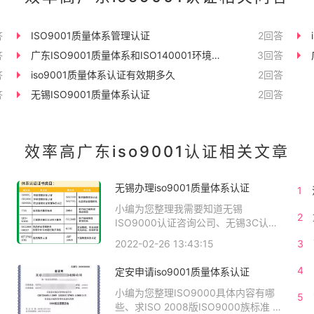
答
ISO9001质量体系管理认证
2回答
答
广东ISO9001质量体系和ISO140001环境体
3回答
答
系认证
iso9001质量体系认证有效期多久
2回答
20
答
无锡ISO9001质量体系认证
2回答
效率高广东iso9001认证相关文章
无锡办理iso9001质量体系认证
1
小编为您整理我需要知道无锡
2
ISO9000认证咨询公司、无锡3C认证
司
无锡CCC认证需要多少钱、无锡
2022-02-26 13:43:15
3
证
ISO9000质量体系认证（2008新版标
业
准）、无锡ISO9001认证多少钱、无锡
4
定安申请iso9001质量体系认证
ISO9000认证服务相关iso体系认证知
识，详情可查看下方正文！
小编为您整理ISO9000具体内容有哪
5
关
证
些、​求ISO 2008版ISO9000族标准 的