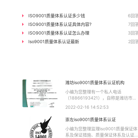
ISO9001质量体系认证多少钱
6回
ISO9001质量体系认证具体内容?
7回
ISO9001质量体系认证怎么办理
3回
Iso9001质量体系认证最新
2回
潍坊iso9001质量体系认证机构
小编为您整理有一个私人电话
（18866193421），自称是潍坊市企
业管理中心，要我们到网站上更新公
2022-02-16 14:52:53
内容、潍坊当地有做ISO9001质量认
的公司吗、山东省潍坊市建筑三级企
崇左iso9001质量体系认证
资质有哪些要求、潍坊本地有
ISO9000认证公司吗、潍坊哪里有代
小编为您整理监理iso9001质量保证体
评职称的机构，真实有效的是哪里相
系及保证措施、质量保证体系及认证