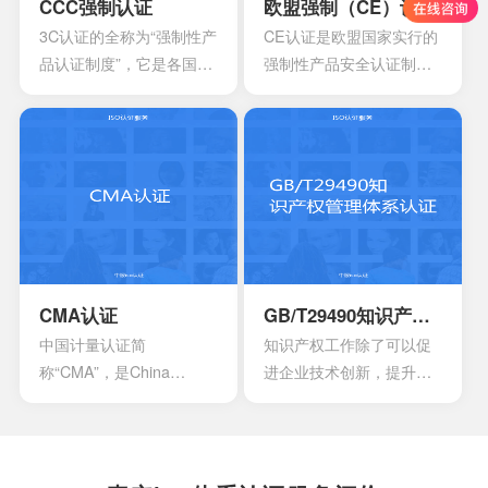
采用多种模型来改进自己
CCC强制认证
欧盟强制（CE）认证
多方面过程能力的情况。
3C认证的全称为“强制性产
CE认证是欧盟国家实行的
这时他们就会发现存在一
品认证制度”，它是各国**
强制性产品安全认证制
些问题
为保护消费者人身安全和
度，目的是为了保障欧盟
安全、加强产品质量管
国家人民的生命财产安
理、依照法律法规实施的
全，所以一般针对的都是
一种产品合格评定制度。
老百姓日常接触的到的具
所谓3C认证，就是中国强
有一定危险性的产品，比
制性产品认证制度，英文
如大部分带电的产品都有
名称China Compulsory
触电危险，所以都要做CE
Certification，英文缩写
认证。
CCC。
CMA认证
GB/T29490知识产权管理体系认证
中国计量认证简
知识产权工作除了可以促
称“CMA”，是China
进企业技术创新，提升企
Inspection Body
业核心竞争力，改善企业
andLaboratory
市场竞争地位外，一些中
Mandatory Approval的英
央部位和地方政府出台的
文缩写。是根据中华人民
政策文件中，已经将企业