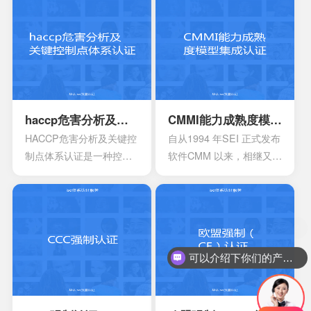
颁发信息安全管理体系
的提高，对企业的质量管
时，机构必须要获得国家
理和经营模式提出了更高
的认可，如此才具有审核
的要求。企业必须采用现
证书颁发证书的权利。
代化的管理模式，使包括
安全生产管理在内的所有
生产经营活动科学化、规
范化和法制化。
haccp危害分析及关键控制点体系认证
CMMI能力成熟度模型集成认证
HACCP危害分析及关键控
自从1994 年SEI 正式发布
制点体系认证是一种控制
软件CMM 以来，相继又开
食品安全危害的预防性体
发出了系统工程、软件采
系,用来使食品安全危害风
购、人力资源管理以及集
险降低到较小或可接受的
成产品和过程开发方面的
水平,预测和防止在食品生
多个能力成熟度模型。虽
产过程中出现影响食品安
然这些模型在许多组织都
可以介绍下你们的产品么？
全的危害,防患于未然,降低
得到了良好的应用，但对
产品损耗。
于一些大型软件企业来
说，可能会出现需要同时