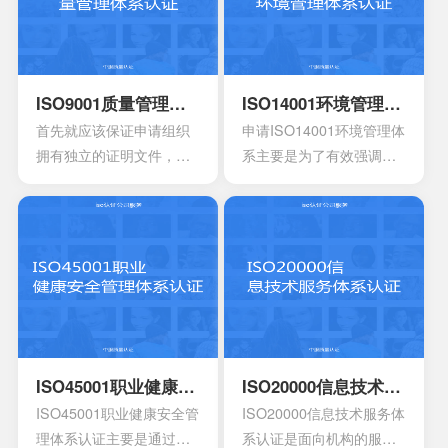
认证咨
询
询
询
ISO9001质量管理体系认证
ISO14001环境管理体系认证
首先就应该保证申请组织
申请ISO14001环境管理体
拥有独立的证明文件，其
系主要是为了有效强调持
中包含组织机构代码证或
续性的改进，要求组织创
者是已经年检的营业执
建明确的职责，运作规范
照。另外还有许可证以及
化的管理体系。通过合理
资质证书的复印件。生产
并且有效的方案，能够达
工艺的流程图以及工作原
到环境指标，有效实现环
理图。申请认证产品的一
境的方针，同时也可以给
些基础信息，比如质量报
予支持。环境管理体系所
告，用途信息，产量信
涉及到的要素包含计划，
息，还有技术信息等等。
活动组织，机构，程序以
ISO45001职业健康安全管理体系认证
ISO20000信息技术服务体系认证
产品标准清单，还有产品
及职责等等，会分成4个部
ISO45001职业健康安全管
ISO20000信息技术服务体
标准清单的法律法规。
分以及十七大要素。
理体系认证主要是通过专
系认证是面向机构的服务