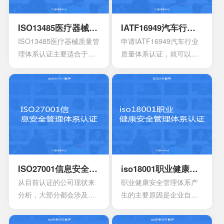
能也会存在一定的差异
还能够有效达到危害控制
其中也会包含三大体系的
性。
的作用，在目前的食品行
手册，其中会包含各种操
ISO13485医疗器械质量管理体系认证
IATF16949汽车行业质量体系认证
业早已得到广泛的认可，
作指南，记录文件，还有
ISO13485医疗器械质量管
申请IATF16949汽车行业
可以有效用来确定所选择
规章制度，尽量要选择一
理体系认证主要适合于目
质量体系认证，就可以有
的策略，能够有效通过前
些专业的机构。
前的医疗器械开发生产安
效获得质量保证的标志，
期要求来进行联合的控
装以及相应的服务设计，
能够有效帮助企业第一时
制。
在目前的标准定义中，无
间获得顾客的信任，最终
论是单独性的使用又或者
就可以拥有着比较广阔的
是组合使用，都必须要符
市场空间。当企业在市场
合相应的条件。主要适合
上拥有更好的发展空间
于疾病的诊断，疾病的预
时，就能够拥有更好的发
防，疾病的监护。损伤的
展效果，这也是不容错过
诊断，损伤的监护或者损
的。
ISO27001信息安全管理体系认证
iso18001职业健康安全管理体系认证
伤的治疗，同样也是解剖
从目前认证的公司现状来
职业健康安全管理体系产
生理过程的研究以及调
分析，大部分都会涉及到
生的主要原因是企业自身
整。
保险，电信数据处理中
发展的要求。随着企业规
心，以及银行等行业。在
模扩大和生产集约化程度