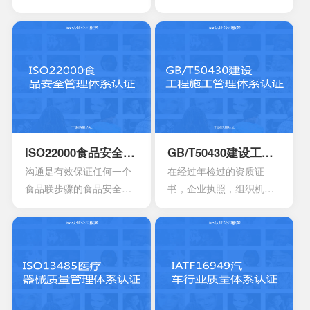
业性的评估以及符合相应
管理标准，主要的目的是
法规的鉴定，能够有效寻
为了有效提供建立实施监
找出在目前产品，活动工
控以及改进的服务管理体
作环境里面的危险源。针
系模型。这是当前在金融
对一些不容许出现的风险
机构，高科技产业，还有
或者是危险，来有效制定
电信机构不可以缺少的一
合适的控制计划执行控制
个重要机制。这也让所有
的计划，定期检查评估职
的it管理者会拥有着参考的
业安全的计划或者是规
框架，能够达到管理it服务
ISO22000食品安全管理体系认证
GB/T50430建设工程施工管理体系认证
定。另外还需要有效创建
的效果，可以通过认证的
沟通是有效保证任何一个
在经过年检过的资质证
包含一系列因素的管理体
方式来表达。其实这一次
食品联步骤的食品安全危
书，企业执照，组织机构
系，其中包含职责信息，
的认证会通过4个完全不一
害可以有效得到控制和确
代码证是否齐全，这一点
沟通应急准备组织结构以
样的方面来有效介绍准备
认。其中会包含食品中上
非常的重要，因为会形成
及响应要素等等，能够持
的阶段，事实上这4个部分
游以及食品中下游之间的
受控的文件，并且进入到
续性改进职业的健康安
的内容大部分都是认证过
沟通。作为有效的食品安
运行改进的阶段。体系的
全。
程中所不可以缺少的，但
全体系，是有效建立架构
阶段就能够自行的完成，
是因为组织的架构和管理
化的管理体系，具有着运
也可以找到一些专业的机
的基础有所区别，所以可
作以及改进的效果。同时
构去协助。体系的文件，