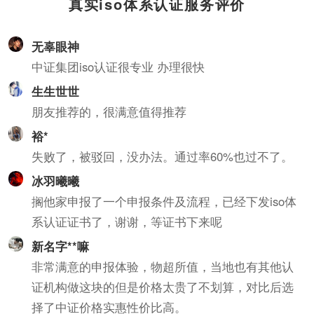
真实iso体系认证服务评价
共和国计量法的规定，由
知识产权管理规范认证情
省级以上人民政府计量行
况作为科技项目立项，以
无辜眼神
政部门对检测机构的检测
及高新技术企业、知识产
能力及可靠性进行的一种
权示范企业认定的重要参
中证集团iso认证很专业 办理很快
全面的认证及评价。这种
考条件，及早通过贯标认
生生世世
认证对象是所有对社会出
证，将有利于企业享受有
朋友推荐的，很满意值得推荐
具公正数据的产品质量监
关的国家政策，加快企业
裕*
督检验机构及其它各类实
发展。
验室；如各种产品质量监
失败了，被驳回，没办法。通过率60%也过不了。
督检验站、环境检测站、
冰羽曦曦
疾病预防控制中心等等。
搁他家申报了一个申报条件及流程，已经下发iso体
系认证证书了，谢谢，等证书下来呢
新名字**嘛
非常满意的申报体验，物超所值，当地也有其他认
证机构做这块的但是价格太贵了不划算，对比后选
择了中证价格实惠性价比高。