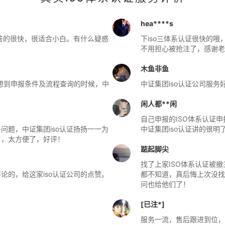
hea****s
解答的很快，很适合小白。有什么疑惑
下iso三体系认证很快的哦
不用担心被抢注了，感谢老
木鱼非鱼
，想到申报条件及流程查询的时候，中
中证集团iso认证公司服
闲人都**闲
自己申报的ISO体系认证
多问题，中证集团iso认证扬扬一一为
中证集团iso认证讲的很明
了，太方便了，好评！
踮起脚尖
找了上家ISO体系认证被
论的，给这家iso认证公司的点赞。
都不知道，真后悔上次没找这
问也给他们了！
[已注*]
服务一流，售后跟进到位，