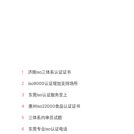
1
济南iso三体系认证证书
2
iso9000认证增加支持场所
3
东莞iso认证服务至上
4
惠州iso22000食品认证证书
5
三体系内审员试题
6
东莞专业iso认证电话