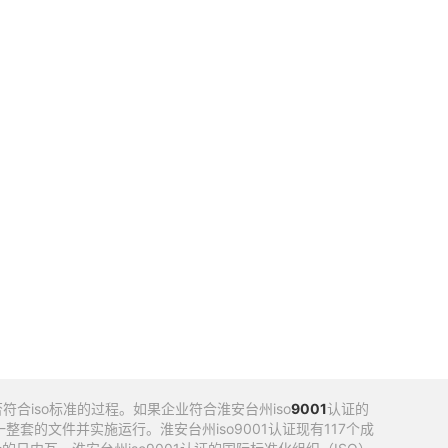
合iso标准的过程。如果企业符合淮安台州iso
9001
认证的
的文件并实施运行。淮安台州iso9001认证现有117个成