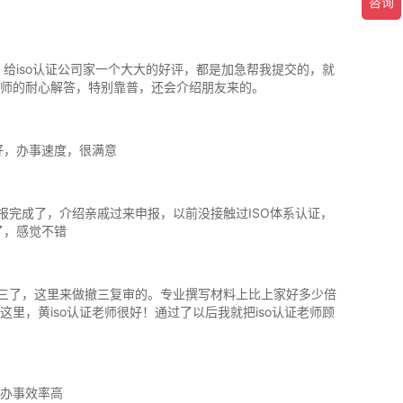
，给iso认证公司家一个大大的好评，都是加急帮我提交的，就
师的耐心解答，特别靠普，还会介绍朋友来的。
务好，办事速度，很满意
申报完成了，介绍亲戚过来申报，以前没接触过ISO体系认证，
了，感觉不错
撤三了，这里来做撤三复审的。专业撰写材料上比上家好多少倍
里，黄iso认证老师很好！通过了以后我就把iso认证老师顾
办事效率高