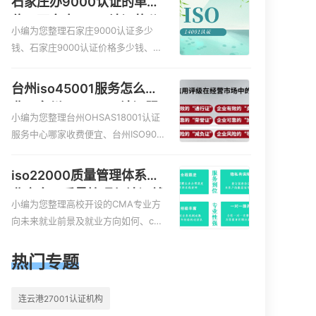
石家庄办9000认证的单
质认证哪家效率高、信息系统安全集
位，石家庄9000认证的公
成服务资质认证的申请书相关iso体系
小编为您整理石家庄9000认证多少
司
认证知识，详情可查看下方正文！
钱、石家庄9000认证价格多少钱、石
家庄9000认证大概多少钱、石家庄90
00认证价格贵吗、石家庄9000认证费
台州iso45001服务怎么收
用大概多钱相关iso体系认证知识，详
费，台州iso45001认证服
情可查看下方正文！
小编为您整理台州OHSAS18001认证
务怎么收费
服务中心哪家收费便宜、台州ISO900
0认证，哪个咨询公司服务好、台州C
E认证,台州机械机电CE认证、CE认证
iso22000质量管理体系就
怎么收费、温州科普ISO45001职业健
业方向，质量管理与认证就
康安全管理体系认证收费标准是什么
小编为您整理高校开设的CMA专业方
业方向
相关iso体系认证知识，详情可查看下
向未来就业前景及就业方向如何、cm
方正文！
a就业方向有哪些、国际质量认证专业
的就业方向、cpa和cma未来就业方
热门专题
向、大学生考完cma，就哪些就业方
向相关iso体系认证知识，详情可查看
连云港27001认证机构
下方正文！