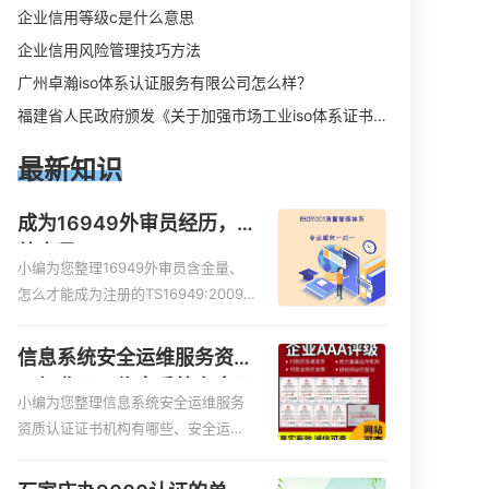
企业信用等级c是什么意思
企业信用风险管理技巧方法
广州卓瀚iso体系认证服务有限公司怎么样？
福建省人民政府颁发《关于加强市场工业iso体系证书质量监督检验与管理的暂行规定》的通知
最新知识
成为16949外审员经历，
外审员16949
小编为您整理16949外审员含金量、
怎么才能成为注册的TS16949:2009
的外审员、我也想16949外审员，不
过不了解具体情况、iso9000外审
信息系统安全运维服务资质
员、SA8000外审员培训相关iso体系
二级费用，信息系统安全运
认证知识，详情可查看下方正文！
小编为您整理信息系统安全运维服务
维服务资质二级
资质认证证书机构有哪些、安全运维
服务资质的费用是多少啊、安全运维
服务资质哪家便宜、安全运维服务资