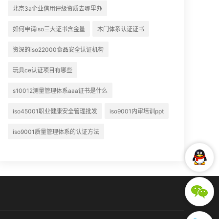
北京3a企业信用评级资质去哪里办
如何申请iso三大证书含金量
木门体系认证证书
资深的iso22000食品安全认证机构
玩具ce认证项目有哪些
s10012测量管理体系aaa证书是什么
iso45001职业健康安全管理批发
iso9001内审培训ppt
iso9001质量管理体系的认证方法