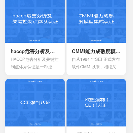
颁发信息安全管理体系
的提高，对企业的质量管
时，机构必须要获得国家
理和经营模式提出了更高
的认可，如此才具有审核
的要求。企业必须采用现
证书颁发证书的权利。
代化的管理模式，使包括
安全生产管理在内的所有
生产经营活动科学化、规
范化和法制化。
haccp危害分析及关键控制点体系认证
CMMI能力成熟度模型集成认证
HACCP危害分析及关键控
自从1994 年SEI 正式发布
制点体系认证是一种控制
软件CMM 以来，相继又开
食品安全危害的预防性体
发出了系统工程、软件采
系,用来使食品安全危害风
购、人力资源管理以及集
险降低到较小或可接受的
成产品和过程开发方面的
水平,预测和防止在食品生
多个能力成熟度模型。虽
产过程中出现影响食品安
然这些模型在许多组织都
全的危害,防患于未然,降低
得到了良好的应用，但对
产品损耗。
于一些大型软件企业来
说，可能会出现需要同时