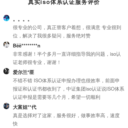
真实iso体系认证服务评价
共和国计量法的规定，由
知识产权管理规范认证情
省级以上人民政府计量行
况作为科技项目立项，以
。。。。
政部门对检测机构的检测
及高新技术企业、知识产
能力及可靠性进行的一种
权示范企业认定的重要参
很专业的公司，真正替客户着想，很满意 专业很到
全面的认证及评价。这种
考条件，及早通过贯标认
位，解决了我很多疑问，服务绝对赞
认证对象是所有对社会出
证，将有利于企业享受有
Bëë********n
具公正数据的产品质量监
关的国家政策，加快企业
非常感谢！半个多月一直详细指导我的问题，iso认
督检验机构及其它各类实
发展。
证老师很专业，谢谢！
验室；如各种产品质量监
督检验站、环境检测站、
爱尔兰*匪
疾病预防控制中心等等。
不错不错 ISO体系认证申报办理也很效率，前面申
报证和认证书都收到了，中证集团iso认证说ISO体系
认证申报是需要等几个月，希望一切顺利
大富姐**代
真是选择对了这家，服务很好，做事效率高，速度
快