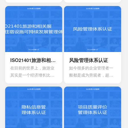
会逐渐的增强，因此对于
水平，降低产品对于消费
教育机构也会有更高的要
者所造成的死亡风险以及
求，其中也会包含追求教
伤害风险，可以保障消费
育机构的质量，服务以及
者的健康以及使用安全。
可信度。一个教育机构，
同时还可以有效消除危险
如果已经获得ISO21001教
的事故，能够降低产品公
育组织管理体系认证的意
众的风险，可以控制成
味着拥有着较好的教育水
本，同时还可以控制国际
平。
认可，达到有效增强产品
ISO21401旅游和相关服务住宿设施可持续发展管理体系
风险管理体系认证
竞争力的作用。
在目前的世界上，旅游业
如今很多的企业管理者一
其实是一个经济增长比较
般都是成为旁观者，超越
快的一大行业，基本上每
事物本身去看待整个事物
年都会有数10亿的人出
就可以有更好的发现。一
游，估计在进入到2030年
项非常有效的风险管理体
时，这个数字每年都会增
系，其中会包含非风险的
长3.3%左右。在目前的旅
管理，还有风险本身的管
游行业，要说既得到大家
理。
关注的还是住宿行业，这