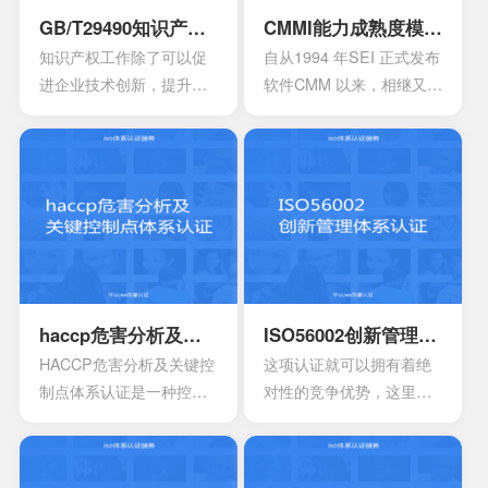
部门，非营利性部门等
范化和法制化。
GB/T29490知识产权管理体系认证
CMMI能力成熟度模型集成认证
等。
知识产权工作除了可以促
自从1994 年SEI 正式发布
进企业技术创新，提升企
软件CMM 以来，相继又开
业核心竞争力，改善企业
发出了系统工程、软件采
市场竞争地位外，一些中
购、人力资源管理以及集
央部位和地方政府出台的
成产品和过程开发方面的
政策文件中，已经将企业
多个能力成熟度模型。虽
知识产权管理规范认证情
然这些模型在许多组织都
况作为科技项目立项，以
得到了良好的应用，但对
及高新技术企业、知识产
于一些大型软件企业来
权示范企业认定的重要参
说，可能会出现需要同时
考条件，及早通过贯标认
采用多种模型来改进自己
haccp危害分析及关键控制点体系认证
ISO56002创新管理体系认证
证，将有利于企业享受有
多方面过程能力的情况。
HACCP危害分析及关键控
这项认证就可以拥有着绝
关的国家政策，加快企业
这时他们就会发现存在一
制点体系认证是一种控制
对性的竞争优势，这里面
发展。
些问题
食品安全危害的预防性体
所说的是创新，如果没有
系,用来使食品安全危害风
创新就没有办法和竞争对
险降低到较小或可接受的
手之间建立差异，也不可