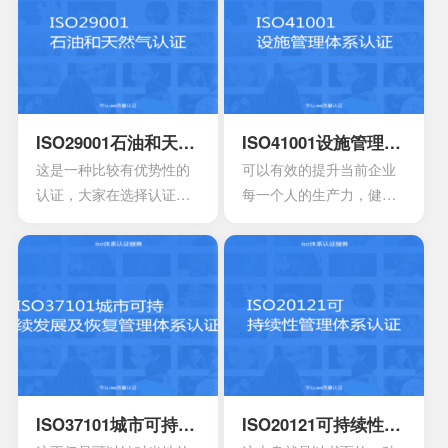
水平,预测和防止在食品生
能会形成竞争上的优势
产过程中出现影响食品安
全的危害,防患于未然,降低
产品损耗。
ISO29001石油和天然气认证
ISO41001设施管理体系认证
这是一种比较有优势性的
可以有效的提升当前企业
认证，大家在选择认证时
每一个人的生产力，健康
也会发现拥有好的效果，
以及安全等等。可以有效
如果是第1次认证，首先还
提升管理工作的效率，能
需要了解公司是否能够有
够达到改善重成本的作
效满足标准。
用。可以有效提升管理服
务的整体品质水平。
ISO37101城市可持续发展及恢复管理体系认证
ISO20121可持续性管理体系认证