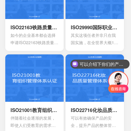
有国际法律义务。
标准，在国内以及国外都
可以获得认可，能够提升
组织的形象，提升企业的
形象。
ISO22163铁路质量管理体系认证
ISO29990国际职业教育质量管理体系认证
如今的企业基本都会选择
其实这项任者并非只在我
申请ISO22163铁路质量管
国实施，在全世界大概100
理体系认证，这是一项专
多个国家都会拥有着广泛
业的认证标准，满足于国
的应用，甚至也和国际接
际的标准早已有效替代原
轨开始，慢慢的走向国际
可以介绍下你们的产品么？
先的管理体系，如今也已
化，是一个重要的标志。
经增加很多的新内容，不
过在选择申请时也必须要
掌握一些细节的知识。
ISO21001教育组织管理体系认证
ISO22716化妆品质量管理体系认证
伴随着社会逐渐的发展，
可以有效确保产品的安
即使人们受教育的需求也
全，提升产品的整体管理