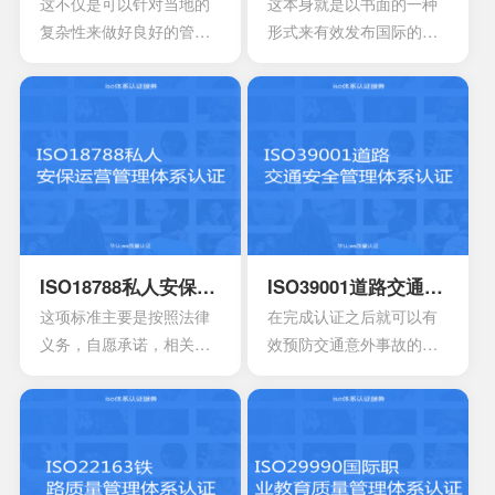
这不仅是可以针对当地的
这本身就是以书面的一种
复杂性来做好良好的管
形式来有效发布国际的标
理，其中也会包含强烈的
准，很多人对于这一点可
认同感以及环境的独特特
能没有办法理解。所以使
征，能够有效确定新的发
用者也同样需要有效解释
展形势。在通过认证之后
整个标准的要求，目前研
就可以有效提升市容，还
发团队就已经开发了简单
能够带来持续性的机遇，
的指南，为使用者提供相
可以获得更好的成就，所
应的标准路线。
以这也是值得去申请认证
的。
ISO18788私人安保运营管理体系认证
ISO39001道路交通安全管理体系认证
这项标准主要是按照法律
在完成认证之后就可以有
义务，自愿承诺，相关原
效预防交通意外事故的发
则以及良好实践能够帮助
生，可以减少事故所造成
组织来有效证明符合性。
的伤害持续性，保证正常
关于安保公司运营又或者
的活动，能够降低道路的
是私人军事在武装冲突过
安全风险。 ISO39001安
程中的良好实践文件，还
全管理体系属于一种国际