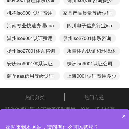
iso45001管理体系认证
铜川iso认证咨询多少
多少钱
钱
机构iso9001认证费用
家具产品质量等级认证
费用
河南专业快速办理aaa
四川电子信息行业iso
级信用评价
认证怎么收费
温州iso9001认证费用
泉州iso27001体系咨询
收费怎样
扬州iso27001体系咨询
质量体系认证和环境体
费用
系认证多少钱
安庆iso9001体系认证
株洲iso9001认证公司
多少钱
多少钱
商丘aaa信用等级认证
上海9001认证费用多少
费用
热门分类
热门专题
环保
体系认证
专家费等多种费用、价格、多少钱有一
×
定的执行标准。
中证集团
ISO认证
一般是根据客户公
司规模、人数、场地大小综合评估认证费用，中证集团
中证集团体系认证 版权所有 Copyright © 2022
欢迎来到本网站，请问有什么可以帮您？