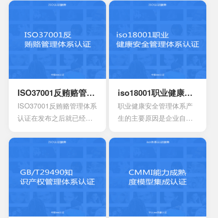
ISO37001反贿赂管理体系认证
iso18001职业健康安全管理体系认证
ISO37001反贿赂管理体系
职业健康安全管理体系产
认证在发布之后就已经得
生的主要原因是企业自身
到众多人的认可，主要是
发展的要求。随着企业规
为了有效组织制定相对应
模扩大和生产集约化程度
的反贿赂方针，还有目
的提高，对企业的质量管
标，有效确保所实施的措
理和经营模式提出了更高
施。这种就能够有效防范
的要求。企业必须采用现
贿赂的风险，适用于一些
代化的管理模式，使包括
小型组织，中型组织，大
安全生产管理在内的所有
型组织，其中会包含公共
生产经营活动科学化、规