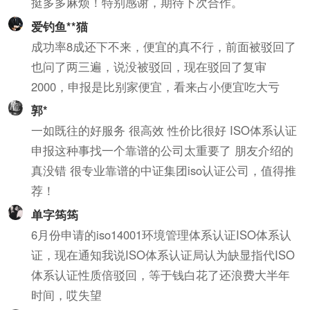
挺多多麻烦！特别感谢，期待下次合作。
爱钓鱼**猫
成功率8成还下不来，便宜的真不行，前面被驳回了
也问了两三遍，说没被驳回，现在驳回了复审
2000，申报是比别家便宜，看来占小便宜吃大亏
郭*
一如既往的好服务 很高效 性价比很好 ISO体系认证
申报这种事找一个靠谱的公司太重要了 朋友介绍的
真没错 很专业靠谱的中证集团iso认证公司，值得推
荐！
单字筠筠
6月份申请的iso14001环境管理体系认证ISO体系认
证，现在通知我说ISO体系认证局认为缺显指代ISO
体系认证性质倍驳回，等于钱白花了还浪费大半年
时间，哎失望