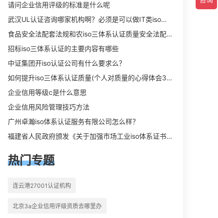
向相关iso体系认证知识，详情可查看
请问企业信用评级的标准是什么呢
下方正文！
武汉UL认证咨询哪家机构啊？必须是可以做IT类iso三体系认证UL认证的机构？
食品安全法配套法规和农iso三体系认证质量安全法配套法规分别是什么？
招标iso三体系认证的主要内容有哪些
中证集团开iso认证公司有什么要求么？
如何提升iso三体系认证质量(个人对质量的心得体会300字)
企业信用等级c是什么意思
企业信用风险管理技巧方法
广州卓瀚iso体系认证服务有限公司怎么样？
福建省人民政府颁发《关于加强市场工业iso体系证书质量监督检验与管理的暂行规定》的通知
热门专题
连云港27001认证机构
北京3a企业信用评级资质去哪里办