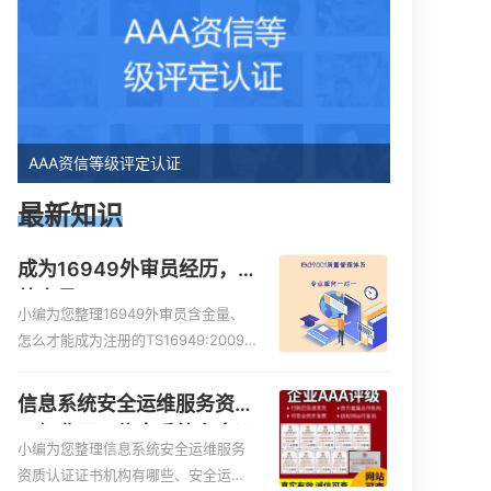
AAA资信等级评定认证
最新知识
成为16949外审员经历，
外审员16949
小编为您整理16949外审员含金量、
怎么才能成为注册的TS16949:2009
的外审员、我也想16949外审员，不
过不了解具体情况、iso9000外审
信息系统安全运维服务资质
员、SA8000外审员培训相关iso体系
二级费用，信息系统安全运
认证知识，详情可查看下方正文！
小编为您整理信息系统安全运维服务
维服务资质二级
资质认证证书机构有哪些、安全运维