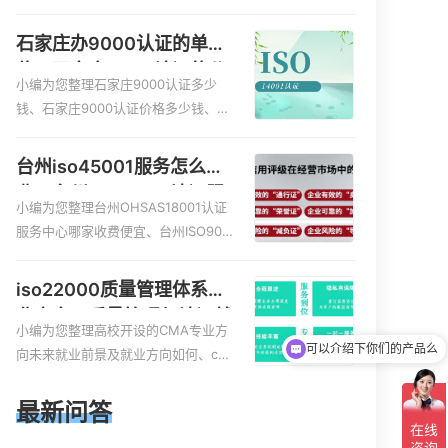
服务资质的费用是多少啊、安全运维
服务资质哪家便宜、安全运维服务资
石家庄办9000认证的单
质认证哪家效率高、信息系统安全集
位，石家庄9000认证的公
成服务资质认证的申请书相关iso体系
小编为您整理石家庄9000认证多少
司
认证知识，详情可查看下方正文！
钱、石家庄9000认证价格多少钱、石
家庄9000认证大概多少钱、石家庄90
00认证价格贵吗、石家庄9000认证费
台州iso45001服务怎么收
用大概多钱相关iso体系认证知识，详
费，台州iso45001认证服
情可查看下方正文！
小编为您整理台州OHSAS18001认证
务怎么收费
服务中心哪家收费便宜、台州ISO900
0认证，哪个咨询公司服务好、台州C
E认证,台州机械机电CE认证、CE认证
iso22000质量管理体系就
怎么收费、温州科普ISO45001职业健
业方向，质量管理与认证就
康安全管理体系认证收费标准是什么
小编为您整理高校开设的CMA专业方
业方向
可以介绍下你们的产品么
相关iso体系认证知识，详情可查看下
向未来就业前景及就业方向如何、cm
你们是怎么收费的呢
方正文！
a就业方向有哪些、国际质量认证专业
的就业方向、cpa和cma未来就业方
最新问答
向、大学生考完cma，就哪些就业方