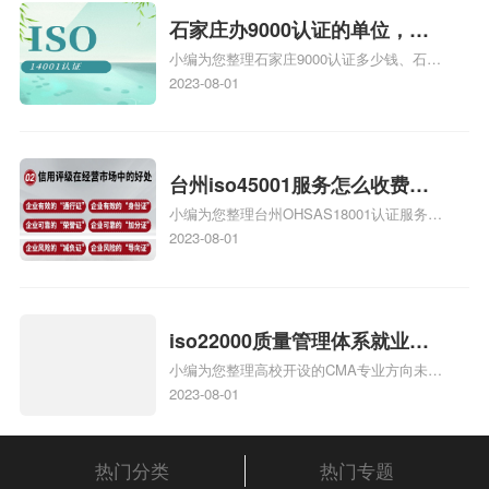
体系认证知识，详情可查看下方正文！
石家庄办9000认证的单位，石
小编为您整理石家庄9000认证多少钱、石家
家庄9000认证的公司
庄9000认证价格多少钱、石家庄9000认证
2023-08-01
大概多少钱、石家庄9000认证价格贵吗、石
家庄9000认证费用大概多钱相关iso体系认
证知识，详情可查看下方正文！
台州iso45001服务怎么收费，
小编为您整理台州OHSAS18001认证服务中
台州iso45001认证服务怎么收
心哪家收费便宜、台州ISO9000认证，哪个
2023-08-01
费
咨询公司服务好、台州CE认证,台州机械机
电CE认证、CE认证怎么收费、温州科普
ISO45001职业健康安全管理体系认证收费
标准是什么相关iso体系认证知识，详情可
iso22000质量管理体系就业方
查看下方正文！
小编为您整理高校开设的CMA专业方向未来
向，质量管理与认证就业方向
就业前景及就业方向如何、cma就业方向有
2023-08-01
哪些、国际质量认证专业的就业方向、cpa
和cma未来就业方向、大学生考完cma，就
哪些就业方向相关iso体系认证知识，详情
热门分类
热门专题