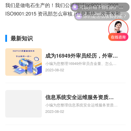
可以介绍下你们的产品么？
我们是做电石生产的！我们公司想过iso9001：:2008求关于质量管理体系的质量手册文件
ISO9001:2015 资讯部怎么审核.(信息系统二次开发和维护,IT日常维护)
你们是怎么收费的呢？
最新知识
成为16949外审员经历，外审员
小编为您整理16949外审员含金量、怎么才
16949
能成为注册的TS16949:2009的外审员、我
2023-08-02
也想16949外审员，不过不了解具体情况、
iso9000外审员、SA8000外审员培训相关
iso体系认证知识，详情可查看下方正文！
信息系统安全运维服务资质二
小编为您整理信息系统安全运维服务资质认
级费用，信息系统安全运维服
证证书机构有哪些、安全运维服务资质的费
2023-08-02
务资质二级
用是多少啊、安全运维服务资质哪家便宜、
安全运维服务资质认证哪家效率高、信息系
统安全集成服务资质认证的申请书相关iso