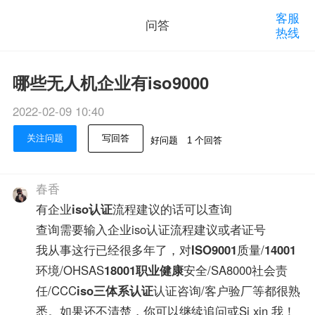
客服
问答
热线
哪些无人机企业有iso9000
2022-02-09 10:40
关注问题
写回答
好问题
1 个回答
春香
有企业
iso认证
流程建议的话可以查询
查询需要输入企业iso认证流程建议或者证号
我从事这行已经很多年了，对
ISO9001
质量/
14001
环境/OHSAS
18001
职业健康
安全/SA8000社会责
任/CCC
iso三体系认证
认证咨询/客户验厂等都很熟
悉。如果还不清楚，你可以继续追问或Si xin 我！