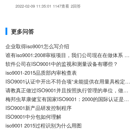
ISO9001认证。
2022-02-09 11:35:01
1147查看
2回答
更多问答
企业取得iso9001怎么写介绍
谁有iso9001:2008审核项目，我们公司现在在做体系 我不是很熟
软件公司在ISO9001中的监视和测量设备有哪些？
iso9001-2015品质部内审检查表
ISO9001认证中开出不符合项“未能提供在用量具检定周期内合格的证据”的纠正措施表怎么填写？
请教真正做过ISO9001并且按照执行管理的单位，做过之后的管理水平真的有很明显的提高吗？
梅邦虫草康健宝有国家ISO9001：2000的国际认证是真的吗？并且通过国家[1998]第96号卫生部的批准是否属实？
ISO9001新产品研发控制程序
ISO9001中分包如何理解
iso9001 2015过程识别为什么用图