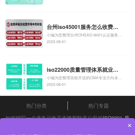
大概多少钱、石家庄9000认证价格贵吗、石
家庄9000认证费用大概多钱相关iso体系认
证知识，详情可查看下方正文！
台州iso45001服务怎么收费，
小编为您整理台州OHSAS18001认证服务中
台州iso45001认证服务怎么收
心哪家收费便宜、台州ISO9000认证，哪个
2023-08-01
费
咨询公司服务好、台州CE认证,台州机械机
电CE认证、CE认证怎么收费、温州科普
ISO45001职业健康安全管理体系认证收费
标准是什么相关iso体系认证知识，详情可
iso22000质量管理体系就业方
查看下方正文！
小编为您整理高校开设的CMA专业方向未来
向，质量管理与认证就业方向
就业前景及就业方向如何、cma就业方向有
2023-08-01
哪些、国际质量认证专业的就业方向、cpa
和cma未来就业方向、大学生考完cma，就
哪些就业方向相关iso体系认证知识，详情
热门分类
热门专题
可查看下方正文！
如何编写一个准备运作关于橡胶鞋底公司的
ISO9001
质
×
量管理体系
系啊？请自行查阅
中证集团
iso认证
问答