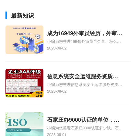
最新知识
成为16949外审员经历，外审员
小编为您整理16949外审员含金量、怎么才
16949
能成为注册的TS16949:2009的外审员、我
2023-08-02
也想16949外审员，不过不了解具体情况、
iso9000外审员、SA8000外审员培训相关
iso体系认证知识，详情可查看下方正文！
信息系统安全运维服务资质二
小编为您整理信息系统安全运维服务资质认
级费用，信息系统安全运维服
证证书机构有哪些、安全运维服务资质的费
2023-08-02
务资质二级
用是多少啊、安全运维服务资质哪家便宜、
安全运维服务资质认证哪家效率高、信息系
统安全集成服务资质认证的申请书相关iso
体系认证知识，详情可查看下方正文！
石家庄办9000认证的单位，石
小编为您整理石家庄9000认证多少钱、石家
家庄9000认证的公司
庄9000认证价格多少钱、石家庄9000认证
2023-08-01