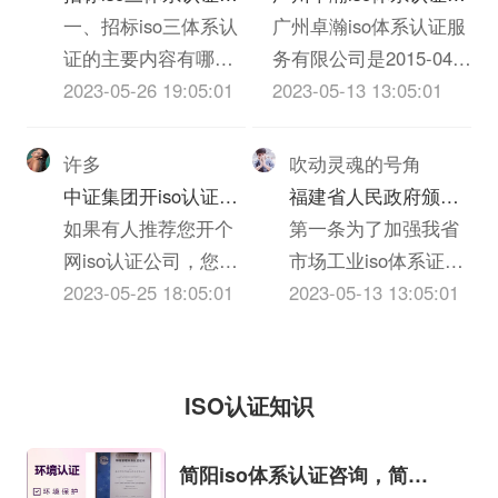
纳税人，一律定为C
保护法》、《反不正
业务活动，对客户信
主要内容有哪些
一、招标iso三体系认
务有限公司怎么样？
广州卓瀚iso体系认证服
级。（1）依法应当办
当竞争法》、《ISO
息进行收集和评估，
证的主要内容有哪些
务有限公司是2015-04-
理登记而未...
体系认证法》、《广
对客户信用额度的授
1、招标iso三体系认
2023-05-26 19:05:01
11在广东省广州市天河
2023-05-13 13:05:01
告法》。
予、债权保障、应收
证的主要内容包括
区申报成立的有限责任
账款回收等各交易环
（1）投标邀请；
公司(自然人投资或控
许多
吹动灵魂的号角
节进行全部监督，以
（2）投标人须知，包
股)，申报地址位于广州
中证集团开iso认证公
福建省人民政府颁发
保障应收账款安全和
括密封、签署、盖章
市越秀区东风东路836
司有什么要求么？
如果有人推荐您开个
《关于加强市场工业
第一条为了加强我省
及时安全收回的管
要求等；（3）投标人
号2座2204房。广州卓
网iso认证公司，您一
iso体系证书质量监督
市场工业iso体系证书
理。企业信用风险管
应当提交的资格、资
瀚iso体系认证服务有限
定马上会想到资金来
2023-05-25 18:05:01
检验与管理的暂行规
的质量监督检验与管
2023-05-13 13:05:01
理技巧...
信证明iso三体系认
公司的统一社会信用代
源、iso体系证书选
定》的通知
理，维护国家和人民
证；（4）投标报价要
码/申报号是
择、进货渠道、包装
的利益，促进搞活iso
求、投标iso三体系认
914401013401475943，
邮寄、销售经验、库
体系证书流通，根据
ISO认证知识
证编制要求和投标保
企业...
存风险、售后服务等
《国务院批转国家标
证金交纳方式；（5）
一系列的问题，可能
准总局关于进一步加
简阳iso体系认证咨询，简阳
招标项目的...
会觉得困难重重、麻
强iso三体系认证质量