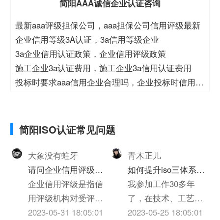
简阳AAA诚信企业认证咨询
最新aaa评级担保公司，aaa担保公司信用评级最新
企业信用等级3A认证，3a信用等级企业
3a企业信用认证政策，企业信用评级政策
施工企业3a认证费用，施工企业3a信用认证费用
投标时要求aaa信用企业合理吗，企业投标时信用等
级
简阳ISO认证常见问题
大象没有蛀牙
青木正儿
请问企业信用评级的
如何提升iso三体系认
标准是什么呢
企业信用评级是指信
证质量(个人对质量的
我参加工作30多年
用评级机构对受评企
心得体会300字)
了，在技术、工艺、
业的产业、基础素
2023-05-31 18:05:01
质检、实验员岗位上
2023-05-25 18:05:01