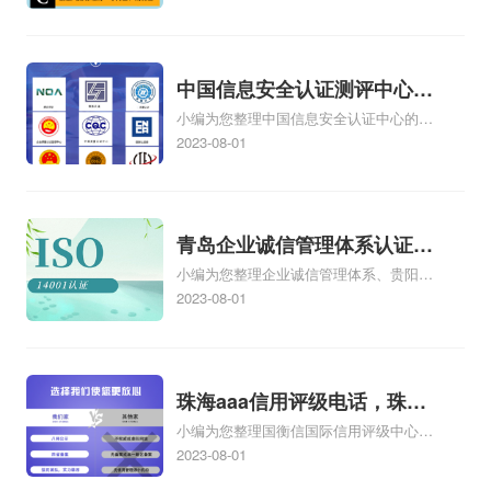
质量管理体系、如何开展内部质量管理体
系审核、如何开展ISO9001质量管理体系
认证工作、如何开展质量管理体系工
作.ppt相关iso体系认证知识，详情可查看
中国信息安全认证测评中心，
下方正文！
小编为您整理中国信息安全认证中心的机
信息安全测评认证中心
构简介、戴尔有没有国家信息安全测评信
2023-08-01
息安全服务资质证书【安全工程类一
级】、信息安全等级保护测评机构是做什
么的、四川的企业在哪里办理中国信息安
全认证中心颁发的信息安全服务资质认证
青岛企业诚信管理体系认证，
如何办理、第三方安全测评cma测评机构
小编为您整理企业诚信管理体系、贵阳企
青岛诚信企业证书
为什么这么贵相关iso体系认证知识，详情
业诚信管理体系认证怎么样、企业诚信管
2023-08-01
可查看下方正文！
理体系认证培训哪家专业、诚信管理体系
认证咨询企业哪家好、企业诚信管理体系
内审员培训价格相关iso体系认证知识，详
情可查看下方正文！
珠海aaa信用评级电话，珠海
小编为您整理国衡信国际信用评级中心
aaa信用评级
AAA信用评级是什么，AAA信用评级专业
2023-08-01
吗、美国信用评级AAA是什么、中国是不