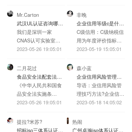
质、经营管理、认证
都干过，深知质量的
老师和外部支持等等
重要，一下根据我的
Mr.Carton
非晚
诸多方面进行的综合
经历和体会，谈谈我
武汉UL认证咨询哪家
企业信用等级c是什么
评价。信用评级有着
对质量的看法，不当
机构啊？必须是可以
我们是深圳一家
意思
C级信用：C级纳税信
完整的体系，包括信
之处请大家批评指正!
做IT类iso三体系认证
CNAS认可实验室，
用为年度评价指标得
用评级的要素和指
质量管理是企业发展
UL认证的机构？
也是UL认证的一家实
2023-05-26 19:05:01
分40分以上不满70分
2023-05-19 15:05:01
标、信用评级的等级
的永恒的主题，质量
验室，不知道贵司具
的。根据国税总局
和标准、信用评级的
就是效益，质量就是
体是什么ITiso三体系
《纳税信誉等级评定
二月花过
森小蓝
方法和模型等方面的
信誉，质量就是市
认证，具体事宜也可
管理试行办法》（国
食品安全法配套法规
企业信用风险管理技
内容。企业信用评价
场，质量就是企业的
以跟我交流。联系方
税发【2003】92号）
和农iso三体系认证质
《中华人民共和国食
巧方法
导语：业信用风险管
指标的设定应充分考
生命，没有过硬的iso
式见我Bai空间，谢
第五条规定，考核分
量安全法配套法规分
品安全法实施条
理技巧方法?企业信用
虑下列原则：1、全面
三体系认证质量就没
谢！
在20分以上60分以下
别是什么？
例》、《农iso三体系
2023-05-26 19:05:01
管理，又称“赊销风险
2023-05-18 14:05:02
性：能较全面...
有企业...
的，认定为C级。考
认证质量安全法》、
管理”，就是通过制定
评分在60分以上的，
《iso三体系认证质量
企业信用政策，指导
提拉?米苏?
热闹
但有下列情形之一的
法》、《消费者权益
和协调内部各部门的
招标iso三体系认证的
广州卓瀚iso体系认证服