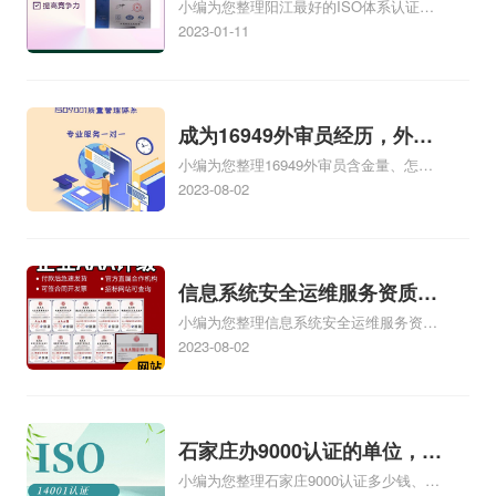
小编为您整理阳江最好的ISO体系认证咨
iso管理体系认证咨询
烦多多，让您一筹莫
监督检验工作报告的
询机构是哪个、无锡ISO企业认证咨询公
2023-01-11
展。按照通常的网iso
通知》和有关法律、
司简介、阳江ISO咨询公司，谁知道ISO
咨询公司哪家比较好、无锡ISO体系认证
认证公司经营方式来
法规，制订本暂行规
咨询、济宁iso体系认证咨询机构相关iso
说，可不就是这样，
定。第二条凡投放我
体系认证知识，详情可查看下方正文！
成为16949外审员经历，外审
没有自己的商务网
省市场的工业iso体系
小编为您整理16949外审员含金量、怎么
员16949
站，缺少启动资金，
证书，均按照...
才能成为注册的TS16949:2009的外审
2023-08-02
不...
员、我也想16949外审员，不过不了解具
体情况、iso9000外审员、SA8000外审员
培训相关iso体系认证知识，详情可查看下
方正文！
信息系统安全运维服务资质二
小编为您整理信息系统安全运维服务资质
级费用，信息系统安全运维服
认证证书机构有哪些、安全运维服务资质
2023-08-02
务资质二级
的费用是多少啊、安全运维服务资质哪家
便宜、安全运维服务资质认证哪家效率
高、信息系统安全集成服务资质认证的申
请书相关iso体系认证知识，详情可查看下
石家庄办9000认证的单位，石
方正文！
小编为您整理石家庄9000认证多少钱、石
家庄9000认证的公司