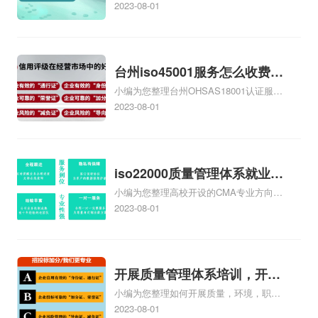
家庄9000认证价格多少钱、石家庄9000认
2023-08-01
证大概多少钱、石家庄9000认证价格贵
吗、石家庄9000认证费用大概多钱相关
iso体系认证知识，详情可查看下方正文！
台州iso45001服务怎么收费，
小编为您整理台州OHSAS18001认证服务
台州iso45001认证服务怎么收
中心哪家收费便宜、台州ISO9000认证，
2023-08-01
费
哪个咨询公司服务好、台州CE认证,台州
机械机电CE认证、CE认证怎么收费、温
州科普ISO45001职业健康安全管理体系
认证收费标准是什么相关iso体系认证知
iso22000质量管理体系就业方
识，详情可查看下方正文！
小编为您整理高校开设的CMA专业方向未
向，质量管理与认证就业方向
来就业前景及就业方向如何、cma就业方
2023-08-01
向有哪些、国际质量认证专业的就业方
向、cpa和cma未来就业方向、大学生考
完cma，就哪些就业方向相关iso体系认证
知识，详情可查看下方正文！
开展质量管理体系培训，开展
小编为您整理如何开展质量，环境，职业
质量管理体系五大过程培训
健康安全管理体系培训、营销部如何开展
2023-08-01