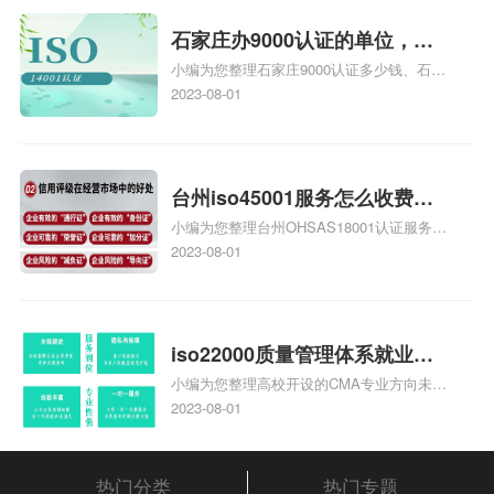
统安全集成服务资质认证的申请书相关iso
体系认证知识，详情可查看下方正文！
石家庄办9000认证的单位，石
小编为您整理石家庄9000认证多少钱、石家
家庄9000认证的公司
庄9000认证价格多少钱、石家庄9000认证
2023-08-01
大概多少钱、石家庄9000认证价格贵吗、石
家庄9000认证费用大概多钱相关iso体系认
证知识，详情可查看下方正文！
台州iso45001服务怎么收费，
小编为您整理台州OHSAS18001认证服务中
台州iso45001认证服务怎么收
心哪家收费便宜、台州ISO9000认证，哪个
2023-08-01
费
咨询公司服务好、台州CE认证,台州机械机
电CE认证、CE认证怎么收费、温州科普
ISO45001职业健康安全管理体系认证收费
标准是什么相关iso体系认证知识，详情可
iso22000质量管理体系就业方
查看下方正文！
小编为您整理高校开设的CMA专业方向未来
向，质量管理与认证就业方向
就业前景及就业方向如何、cma就业方向有
2023-08-01
哪些、国际质量认证专业的就业方向、cpa
和cma未来就业方向、大学生考完cma，就
哪些就业方向相关iso体系认证知识，详情
热门分类
热门专题