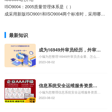
ISO9004：2005质量管理体系是（ ）
成采用新版ISO9001和ISO9004两个标准时，采用哪种方法收益更大（ ？）
最新知识
成为16949外审员经历，外审员
小编为您整理16949外审员含金量、怎么才
16949
能成为注册的TS16949:2009的外审员、我
2023-08-02
也想16949外审员，不过不了解具体情况、
iso9000外审员、SA8000外审员培训相关
iso体系认证知识，详情可查看下方正文！
信息系统安全运维服务资质二
小编为您整理信息系统安全运维服务资质认
级费用，信息系统安全运维服
证证书机构有哪些、安全运维服务资质的费
2023-08-02
务资质二级
用是多少啊、安全运维服务资质哪家便宜、
安全运维服务资质认证哪家效率高、信息系