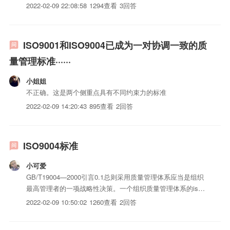
了20项要求，比ISO9002多1项要求，比ISO9003多4项要求。
2022-02-09 22:08:58
1294查看
3回答
不能笼统地说哪一个模式的保证程度高，只能说质量保证能力
不同：ISO9001证实...
ISO9001和ISO9004已成为一对协调一致的质
量管理标准······
小姐姐
不正确。这是两个侧重点具有不同约束力的标准
2022-02-09 14:20:43
895查看
2回答
ISO9004标准
小可爱
GB/T19004—2000引言0.1总则采用质量管理体系应当是组织
最高管理者的一项战略性决策。一个组织质量管理体系的iso
认证和实施受各种需求、具体目标、所提供的iso三体系认
2022-02-09 10:50:02
1260查看
2回答
证、所采用的过程以及该组织的规模和结构的影响。本标准以
八项质量管理原则为基础。统一质量管理体系的结构或...