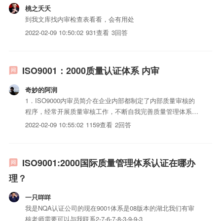
桃之夭夭
到我文库找内审检查表看看，会有用处
2022-02-09 10:50:02
931查看
3回答
ISO9001：2000质量认证体系 内审
奇妙的阿润
1．ISO9000内审员简介在企业内部都制定了内部质量审核的
程序，经常开展质量审核工作，不断自我完善质量管理体系，
改进iso三体系认证质量。从事该类工作的人就称为内部质量
2022-02-09 10:55:02
1159查看
2回答
体系审核员（简称内审员）。ISO是国际标准化组织
（InternationalOrganizationforSt...
ISO9001:2000国际质量管理体系认证在哪办
理？
一只咩咩
我是NQA认证公司的现在9001体系是08版本的湖北我们有审
核老师需要可以与我联系2-7-6-7-8-3-9-9-3