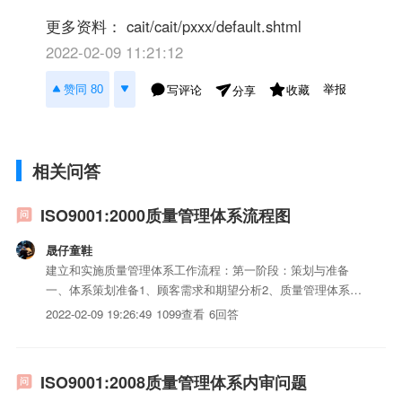
更多资料： cait/cait/pxxx/default.shtml
2022-02-09 11:21:12
举报
赞同 80
写评论
收藏
分享
相关问答
ISO9001:2000质量管理体系流程图
晟仔童鞋
建立和实施质量管理体系工作流程：第一阶段：策划与准备
一、体系策划准备1、顾客需求和期望分析2、质量管理体系/
业务流程诊断3、推行工作准备二、体系策划4、质量方针和目
2022-02-09 19:26:49
1099查看
6回答
标的策划5、业务流程/过程的iso认证策划6、职能分配/职责/
组织结构的策划7、体系iso三体系认证的策划第二阶段：...
ISO9001:2008质量管理体系内审问题