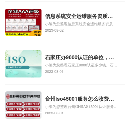
iso9000外审员、SA8000外审员培训相关
iso体系认证知识，详情可查看下方正文！
信息系统安全运维服务资质二
小编为您整理信息系统安全运维服务资质认
级费用，信息系统安全运维服
证证书机构有哪些、安全运维服务资质的费
2023-08-02
务资质二级
用是多少啊、安全运维服务资质哪家便宜、
安全运维服务资质认证哪家效率高、信息系
统安全集成服务资质认证的申请书相关iso
体系认证知识，详情可查看下方正文！
石家庄办9000认证的单位，石
小编为您整理石家庄9000认证多少钱、石家
家庄9000认证的公司
庄9000认证价格多少钱、石家庄9000认证
2023-08-01
大概多少钱、石家庄9000认证价格贵吗、石
家庄9000认证费用大概多钱相关iso体系认
证知识，详情可查看下方正文！
台州iso45001服务怎么收费，
小编为您整理台州OHSAS18001认证服务中
台州iso45001认证服务怎么收
心哪家收费便宜、台州ISO9000认证，哪个
2023-08-01
费
咨询公司服务好、台州CE认证,台州机械机
电CE认证、CE认证怎么收费、温州科普