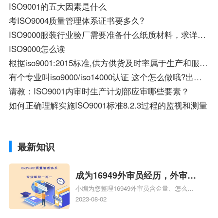
ISO9001的五大因素是什么
考ISO9004质量管理体系证书要多久?
ISO9000服装行业验厂需要准备什么纸质材料，求详细解答！！！
ISO9000怎么读
根据iso9001:2015标准,供方供货及时率属于生产和服务提供过程的绩效指标吗？
有个专业叫iso9000/iso14000认证 这个怎么做哦?出来工资高麽?
请教：ISO9001内审时生产计划部应审哪些要素？
如何正确理解实施ISO9001标准8.2.3过程的监视和测量
最新知识
成为16949外审员经历，外审员
小编为您整理16949外审员含金量、怎么才
16949
能成为注册的TS16949:2009的外审员、我
2023-08-02
也想16949外审员，不过不了解具体情况、