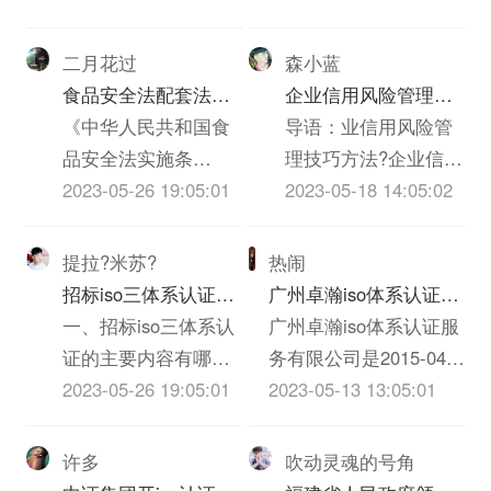
标、信用评级的等级
的永恒的主题，质量
验室，不知道贵司具
的。根据国税总局
和标准、信用评级的
就是效益，质量就是
体是什么ITiso三体系
《纳税信誉等级评定
二月花过
森小蓝
方法和模型等方面的
信誉，质量就是市
认证，具体事宜也可
管理试行办法》（国
食品安全法配套法规
企业信用风险管理技
内容。企业信用评价
场，质量就是企业的
以跟我交流。联系方
税发【2003】92号）
和农iso三体系认证质
《中华人民共和国食
巧方法
导语：业信用风险管
指标的设定应充分考
生命，没有过硬的iso
式见我Bai空间，谢
第五条规定，考核分
量安全法配套法规分
品安全法实施条
理技巧方法?企业信用
虑下列原则：1、全面
三体系认证质量就没
谢！
在20分以上60分以下
别是什么？
例》、《农iso三体系
2023-05-26 19:05:01
管理，又称“赊销风险
2023-05-18 14:05:02
性：能较全面...
有企业...
的，认定为C级。考
认证质量安全法》、
管理”，就是通过制定
评分在60分以上的，
《iso三体系认证质量
企业信用政策，指导
提拉?米苏?
热闹
但有下列情形之一的
法》、《消费者权益
和协调内部各部门的
招标iso三体系认证的
广州卓瀚iso体系认证服
纳税人，一律定为C
保护法》、《反不正
业务活动，对客户信
主要内容有哪些
一、招标iso三体系认
务有限公司怎么样？
广州卓瀚iso体系认证服
级。（1）依法应当办
当竞争法》、《ISO
息进行收集和评估，
证的主要内容有哪些
务有限公司是2015-04-
理登记而未...
体系认证法》、《广
对客户信用额度的授
1、招标iso三体系认
2023-05-26 19:05:01
11在广东省广州市天河
2023-05-13 13:05:01
告法》。
予、债权保障、应收
证的主要内容包括
区申报成立的有限责任
账款回收等各交易环
（1）投标邀请；
公司(自然人投资或控
许多
吹动灵魂的号角
节进行全部监督，以
（2）投标人须知，包
股)，申报地址位于广州