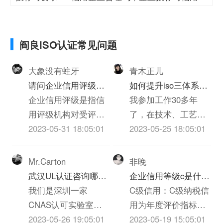
级
阎良ISO认证常见问题
大象没有蛀牙
青木正儿
请问企业信用评级的
如何提升iso三体系认
标准是什么呢
企业信用评级是指信
证质量(个人对质量的
我参加工作30多年
用评级机构对受评企
心得体会300字)
了，在技术、工艺、
业的产业、基础素
2023-05-31 18:05:01
质检、实验员岗位上
2023-05-25 18:05:01
质、经营管理、认证
都干过，深知质量的
老师和外部支持等等
重要，一下根据我的
Mr.Carton
非晚
诸多方面进行的综合
经历和体会，谈谈我
武汉UL认证咨询哪家
企业信用等级c是什么
评价。信用评级有着
对质量的看法，不当
机构啊？必须是可以
我们是深圳一家
意思
C级信用：C级纳税信
完整的体系，包括信
之处请大家批评指正!
做IT类iso三体系认证
CNAS认可实验室，
用为年度评价指标得
用评级的要素和指
质量管理是企业发展
UL认证的机构？
也是UL认证的一家实
2023-05-26 19:05:01
分40分以上不满70分
2023-05-19 15:05:01