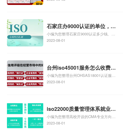
务资质二级
不...
的费用是多少啊、安全运维服务资质哪家
便宜、安全运维服务资质认证哪家效率
高、信息系统安全集成服务资质认证的申
请书相关iso体系认证知识，详情可查看下
石家庄办9000认证的单位，石
方正文！
小编为您整理石家庄9000认证多少钱、石
家庄9000认证的公司
家庄9000认证价格多少钱、石家庄9000认
2023-08-01
证大概多少钱、石家庄9000认证价格贵
吗、石家庄9000认证费用大概多钱相关
iso体系认证知识，详情可查看下方正文！
台州iso45001服务怎么收费，
小编为您整理台州OHSAS18001认证服务
台州iso45001认证服务怎么收
中心哪家收费便宜、台州ISO9000认证，
2023-08-01
费
哪个咨询公司服务好、台州CE认证,台州
机械机电CE认证、CE认证怎么收费、温
州科普ISO45001职业健康安全管理体系
认证收费标准是什么相关iso体系认证知
iso22000质量管理体系就业方
识，详情可查看下方正文！
小编为您整理高校开设的CMA专业方向未
向，质量管理与认证就业方向
来就业前景及就业方向如何、cma就业方
2023-08-01
向有哪些、国际质量认证专业的就业方