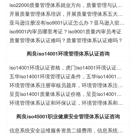
iso22000质量管理体系就业方向，质量管理与认证
就业方向
开展质量管理体系培训，开展质量管理体系五大过
程培训
亚马逊注册没有iso9001认证怎么办？亚马逊入驻没
有iso9001怎么办？
iso9001内审员哪里考证？iso9001质量内审员考证
质量管理体系认证难吗？质量管理体系认证难吗？
阎良iso14001环境管理体系认证咨询
iso14001环境认证资格，虎门iso14001环境认证资
格
五华iso14001环境管理认证条件，五华iso14001环
境管理认证价格
环境管理体系注册审核员题库，环境管理体系注册
审核员考试题库
呈贡iso14001质量体系认证价格，呈贡iso14001质
量体系认证
环境管理体系认证和环保认证，环境管理体系和环
保管理体系认证
阎良iso45001职业健康安全管理体系认证咨询
信息系统安全运维服务资质二级费用，信息系统安