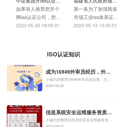
中证集团开iso认证公
福建省人民政府颁发
保障应收账款安全和
括密封、签署、盖章
市越秀区东风东路836
司有什么要求么？
如果有人推荐您开个
《关于加强市场工业
第一条为了加强我省
及时安全收回的管
要求等；（3）投标人
号2座2204房。广州卓
网iso认证公司，您一
iso体系证书质量监督
市场工业iso体系证书
理。企业信用风险管
应当提交的资格、资
瀚iso体系认证服务有限
定马上会想到资金来
2023-05-25 18:05:01
检验与管理的暂行规
的质量监督检验与管
2023-05-13 13:05:01
理技巧...
信证明iso三体系认
公司的统一社会信用代
源、iso体系证书选
定》的通知
理，维护国家和人民
证；（4）投标报价要
码/申报号是
择、进货渠道、包装
的利益，促进搞活iso
求、投标iso三体系认
914401013401475943，
邮寄、销售经验、库
体系证书流通，根据
ISO认证知识
证编制要求和投标保
企业...
存风险、售后服务等
《国务院批转国家标
证金交纳方式；（5）
一系列的问题，可能
准总局关于进一步加
成为16949外审员经历，外审
招标项目的...
会觉得困难重重、麻
强iso三体系认证质量
小编为您整理16949外审员含金量、怎么
员16949
烦多多，让您一筹莫
监督检验工作报告的
才能成为注册的TS16949:2009的外审
2023-08-02
展。按照通常的网iso
通知》和有关法律、
员、我也想16949外审员，不过不了解具
体情况、iso9000外审员、SA8000外审员
认证公司经营方式来
法规，制订本暂行规
培训相关iso体系认证知识，详情可查看下
说，可不就是这样，
定。第二条凡投放我
方正文！
信息系统安全运维服务资质二
没有自己的商务网
省市场的工业iso体系
小编为您整理信息系统安全运维服务资质
级费用，信息系统安全运维服
站，缺少启动资金，
证书，均按照...
认证证书机构有哪些、安全运维服务资质
2023-08-02