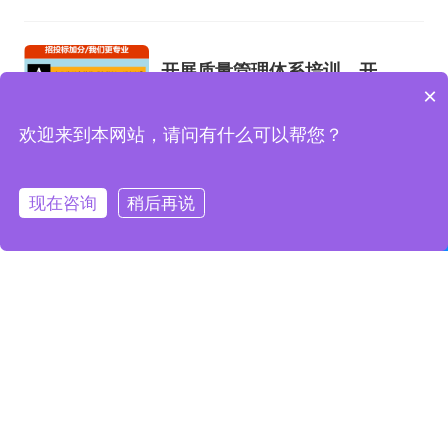
向、cpa和cma未来就业方向、大学生考
完cma，就哪些就业方向相关iso体系认证
知识，详情可查看下方正文！
开展质量管理体系培训，开展
×
小编为您整理如何开展质量，环境，职业
质量管理体系五大过程培训
健康安全管理体系培训、营销部如何开展
2023-08-01
欢迎来到本网站，请问有什么可以帮您？
质量管理体系、如何开展内部质量管理体
系审核、如何开展ISO9001质量管理体系
认证工作、如何开展质量管理体系工
现在咨询
稍后再说
作.ppt相关iso体系认证知识，详情可查看
中国信息安全认证测评中心，
联系我们
在线咨询
下方正文！
小编为您整理中国信息安全认证中心的机
信息安全测评认证中心
构简介、戴尔有没有国家信息安全测评信
2023-08-01
息安全服务资质证书【安全工程类一
级】、信息安全等级保护测评机构是做什
么的、四川的企业在哪里办理中国信息安
全认证中心颁发的信息安全服务资质认证
青岛企业诚信管理体系认证，
如何办理、第三方安全测评cma测评机构
小编为您整理企业诚信管理体系、贵阳企
青岛诚信企业证书
为什么这么贵相关iso体系认证知识，详情
业诚信管理体系认证怎么样、企业诚信管
2023-08-01
可查看下方正文！
理体系认证培训哪家专业、诚信管理体系
认证咨询企业哪家好、企业诚信管理体系