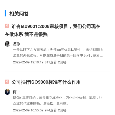
相关问答
谁有iso9001:2008审核项目，我们公司现在
在做体系 我不是很熟
愿你
一般从以下几方面考虑：先是iso三体系认证性1、未识别影响
质量的外包过程。可以在质量手册的某一段落中识别，或者编
制单独的外包过程控制程序。2、未对外包方的选择和评价进
2022-02-09 19:10:19
811查看
2回答
行控制。修改质量手册或外包过程控制程序，明确如何选择和
评价。再是实施性3、未依7.4采购要求进行能力确认并保持记
录...
公司推行ISO9000标准有什么作用
阿一
ISO的真正目的，就是建立标准化，强化企业体制、流程，让
企业的作业更顺畅、更轻松、更有效。
2022-02-09 10:55:02
974查看
2回答