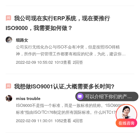
我公司现在实行ERP系统，现在要推行
ISO9000，我需要如何做？
细路女
公司实行无纸化办公与ISO不会有冲突，但是按照ISO得精
神，所作的一切管理工作都要有相应的纪录，为此，建议你在
ERP和SPC系统的基础上，上一套ISOiso三体系认证管理系
2022-02-09 10:55:02
1013查看
2回答
统。这样一方面可以高效率的管理ISOiso三体系认证，另一方
面也可以节约纸张，降低办公成本。
我想做ISO9001认证,大概需要多长时间?
可以介绍下你们的产品么？
miss trouble
ISO9000不是指一个标准，而是一族标准的统称。“ISO9000族
标准”指由ISO/TC176制定的所有国际标准。什么叫TC176呢？
TC176即ISO中第176个技术委员会，全称是“质量保证技术委
2022-02-09 11:30:01
1052查看
4回答
员会”，1987年更名为“质量管理和质量保证技术委员会”。
TC176专门负责制定...