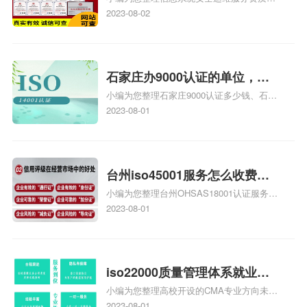
级费用，信息系统安全运维服
证证书机构有哪些、安全运维服务资质的费
2023-08-02
务资质二级
用是多少啊、安全运维服务资质哪家便宜、
安全运维服务资质认证哪家效率高、信息系
统安全集成服务资质认证的申请书相关iso
体系认证知识，详情可查看下方正文！
石家庄办9000认证的单位，石
小编为您整理石家庄9000认证多少钱、石家
家庄9000认证的公司
庄9000认证价格多少钱、石家庄9000认证
2023-08-01
大概多少钱、石家庄9000认证价格贵吗、石
家庄9000认证费用大概多钱相关iso体系认
证知识，详情可查看下方正文！
台州iso45001服务怎么收费，
小编为您整理台州OHSAS18001认证服务中
台州iso45001认证服务怎么收
心哪家收费便宜、台州ISO9000认证，哪个
2023-08-01
费
咨询公司服务好、台州CE认证,台州机械机
电CE认证、CE认证怎么收费、温州科普
ISO45001职业健康安全管理体系认证收费
标准是什么相关iso体系认证知识，详情可
iso22000质量管理体系就业方
查看下方正文！
小编为您整理高校开设的CMA专业方向未来
向，质量管理与认证就业方向
就业前景及就业方向如何、cma就业方向有
2023-08-01