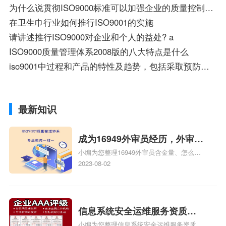
为什么说贯彻ISO9000标准可以加强企业的质量控制能力？
在卫生巾行业如何推行ISO9001的实施
请讲述推行ISO9000对企业和个人的益处? a
ISO9000质量管理体系2008版的八大特点是什么
iso9001中过程和产品的特性及趋势，包括采取预防措施的机会是啥意思
最新知识
成为16949外审员经历，外审员
小编为您整理16949外审员含金量、怎么才
16949
能成为注册的TS16949:2009的外审员、我
2023-08-02
也想16949外审员，不过不了解具体情况、
iso9000外审员、SA8000外审员培训相关
iso体系认证知识，详情可查看下方正文！
信息系统安全运维服务资质二
小编为您整理信息系统安全运维服务资质认