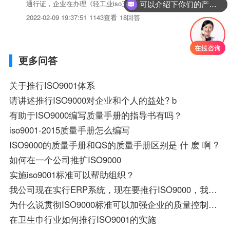
通行证，企业在办理《轻工业iso三体系认证进出口许可证》
可以介绍下你们的产品么？
时商检单位可免除企业品质管理体系的审查。很多大企业在采
2022-02-09 19:37:51
1143查看
18回答
购时最先决条件就是要求供货商通过iso9001：2008品保体系
认证。在wto的形势下，iso9001...
更多问答
关于推行ISO9001体系
请讲述推行ISO9000对企业和个人的益处? b
有助于ISO9000编写质量手册的指导书有吗？
iso9001-2015质量手册怎么编写
ISO9000的质量手册和QS的质量手册区别是 什 麽 啊 ?
如何在一个公司推扩ISO9000
实施iso9001标准可以帮助组织？
我公司现在实行ERP系统，现在要推行ISO9000，我需要如何做？
为什么说贯彻ISO9000标准可以加强企业的质量控制能力？
在卫生巾行业如何推行ISO9001的实施