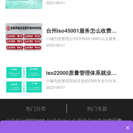
庄9000认证价格多少钱、石家庄9000认证
2023-08-01
大概多少钱、石家庄9000认证价格贵吗、石
家庄9000认证费用大概多钱相关iso体系认
证知识，详情可查看下方正文！
台州iso45001服务怎么收费，
小编为您整理台州OHSAS18001认证服务中
台州iso45001认证服务怎么收
心哪家收费便宜、台州ISO9000认证，哪个
2023-08-01
费
咨询公司服务好、台州CE认证,台州机械机
电CE认证、CE认证怎么收费、温州科普
ISO45001职业健康安全管理体系认证收费
标准是什么相关iso体系认证知识，详情可
iso22000质量管理体系就业方
查看下方正文！
小编为您整理高校开设的CMA专业方向未来
向，质量管理与认证就业方向
就业前景及就业方向如何、cma就业方向有
2023-08-01
哪些、国际质量认证专业的就业方向、cpa
和cma未来就业方向、大学生考完cma，就
哪些就业方向相关iso体系认证知识，详情
热门分类
热门专题
可查看下方正文！
公司推行
ISO9000
标准有什么作用请自行查阅
中证集
×
团
iso认证
问答频道！