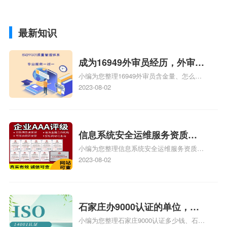
最新知识
成为16949外审员经历，外审员
小编为您整理16949外审员含金量、怎么才
16949
能成为注册的TS16949:2009的外审员、我
2023-08-02
也想16949外审员，不过不了解具体情况、
iso9000外审员、SA8000外审员培训相关
iso体系认证知识，详情可查看下方正文！
信息系统安全运维服务资质二
小编为您整理信息系统安全运维服务资质认
级费用，信息系统安全运维服
证证书机构有哪些、安全运维服务资质的费
2023-08-02
务资质二级
用是多少啊、安全运维服务资质哪家便宜、
安全运维服务资质认证哪家效率高、信息系
统安全集成服务资质认证的申请书相关iso
体系认证知识，详情可查看下方正文！
石家庄办9000认证的单位，石
小编为您整理石家庄9000认证多少钱、石家
家庄9000认证的公司