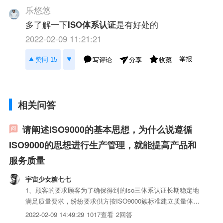
乐悠悠
多了解一下
ISO体系认证
是有好处的
2022-02-09 11:21:21
举报
赞同 15
写评论
收藏
分享
相关问答
请阐述ISO9000的基本思想，为什么说遵循
ISO9000的思想进行生产管理，就能提高产品和
服务质量
宇宙少女糖七七
1、顾客的要求顾客为了确保得到的iso三体系认证长期稳定地
满足质量要求，纷纷要求供方按ISO9000族标准建立质量体系
并通过认证，要求供方用健全的质量体系来保证供货iso三体
2022-02-09 14:49:29
1017查看
2回答
系认证满足要求且质量稳定，因为单纯靠成品抽样检验不可能