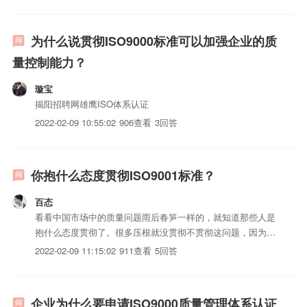
有稳定的iso三体系认证质量。2、企业降低iso三体...
为什么说贯彻ISO9000标准可以加强企业的质
量控制能力？
璇宝
揭阳招聘网雄鹰ISO体系认证
2022-02-09 10:55:02
906查看
3回答
你抱什么态度贯彻ISO9001标准？
百态
看看中国市场中的质量问题雨后春笋一样的，就知道那些人是
抱什么态度贯彻了。很多压根就没贯彻不贯彻这问题，因为只
是花钱办个证书对付对付客户而已。
2022-02-09 11:15:02
911查看
5回答
企业为什么要申请ISO9000质量管理体系认证