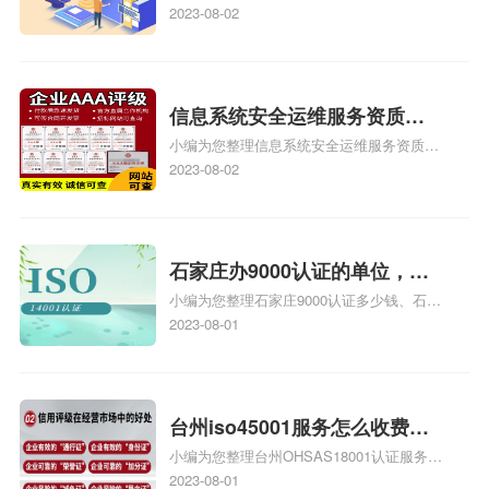
能成为注册的TS16949:2009的外审员、我
2023-08-02
也想16949外审员，不过不了解具体情况、
iso9000外审员、SA8000外审员培训相关
iso体系认证知识，详情可查看下方正文！
信息系统安全运维服务资质二
小编为您整理信息系统安全运维服务资质认
级费用，信息系统安全运维服
证证书机构有哪些、安全运维服务资质的费
2023-08-02
务资质二级
用是多少啊、安全运维服务资质哪家便宜、
安全运维服务资质认证哪家效率高、信息系
统安全集成服务资质认证的申请书相关iso
体系认证知识，详情可查看下方正文！
石家庄办9000认证的单位，石
小编为您整理石家庄9000认证多少钱、石家
家庄9000认证的公司
庄9000认证价格多少钱、石家庄9000认证
2023-08-01
大概多少钱、石家庄9000认证价格贵吗、石
家庄9000认证费用大概多钱相关iso体系认
证知识，详情可查看下方正文！
台州iso45001服务怎么收费，
小编为您整理台州OHSAS18001认证服务中
台州iso45001认证服务怎么收
心哪家收费便宜、台州ISO9000认证，哪个
2023-08-01