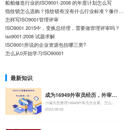
船舶修造行业的ISO9001-2008 的年度计划怎么写
指纹锁怎么选购？指纹锁有没有什么行业标准？像什么ISO9001质量认证之类的？
怎样写ISO9001管理评审
ISO9001 2015中，变换总经理，需要做管理评审吗？
iso9001:2008 试题求解
ISO9001所说的企业资源包括哪三类?
怎么从0开始学习ISO90001
最新知识
成为16949外审员经历，外审员
小编为您整理16949外审员含金量、怎么才
16949
能成为注册的TS16949:2009的外审员、我
2023-08-02
也想16949外审员，不过不了解具体情况、
iso9000外审员、SA8000外审员培训相关
iso体系认证知识，详情可查看下方正文！