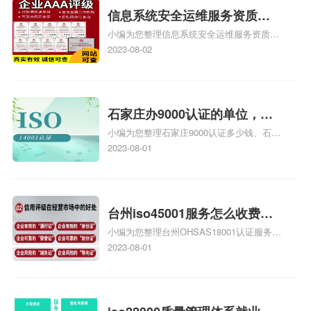
信息系统安全运维服务资质二
小编为您整理信息系统安全运维服务资质认
级费用，信息系统安全运维服
证证书机构有哪些、安全运维服务资质的费
2023-08-02
务资质二级
用是多少啊、安全运维服务资质哪家便宜、
安全运维服务资质认证哪家效率高、信息系
统安全集成服务资质认证的申请书相关iso
体系认证知识，详情可查看下方正文！
石家庄办9000认证的单位，石
小编为您整理石家庄9000认证多少钱、石家
家庄9000认证的公司
庄9000认证价格多少钱、石家庄9000认证
2023-08-01
大概多少钱、石家庄9000认证价格贵吗、石
家庄9000认证费用大概多钱相关iso体系认
证知识，详情可查看下方正文！
台州iso45001服务怎么收费，
小编为您整理台州OHSAS18001认证服务中
台州iso45001认证服务怎么收
心哪家收费便宜、台州ISO9000认证，哪个
2023-08-01
费
咨询公司服务好、台州CE认证,台州机械机
电CE认证、CE认证怎么收费、温州科普
ISO45001职业健康安全管理体系认证收费
标准是什么相关iso体系认证知识，详情可