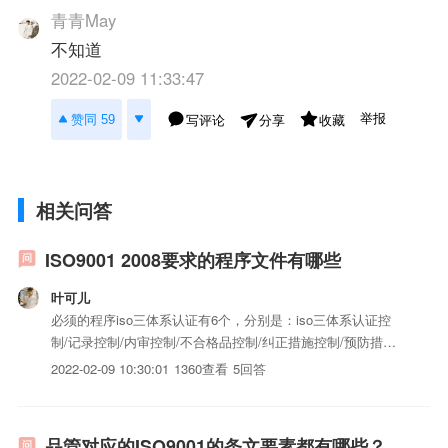
青青May
不知道
2022-02-09 11:33:47
举报
赞同 59
写评论
收藏
分享
相关问答
ISO9001 2008要求的程序文件有哪些
叶可儿
必须的程序iso三体系认证有6个，分别是：iso三体系认证控
制/记录控制/内审控制/不合格品控制/纠正措施控制/预防措施
控制。但一般企业不会仅编写6个iso三体系认证，而是依实际
2022-02-09 10:30:01
1360查看
5回答
需要在多个运做条款下编写程序iso三体系认证。一般情况
下，中型企业的程序都在18个以上较为合理，很小的...
品管对应的ISO9001的条文要素都有哪些？