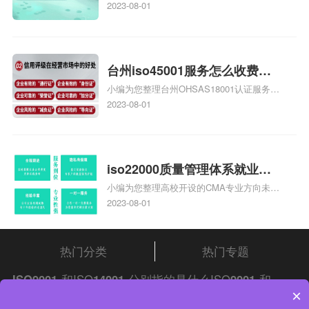
庄9000认证价格多少钱、石家庄9000认证
2023-08-01
大概多少钱、石家庄9000认证价格贵吗、石
家庄9000认证费用大概多钱相关iso体系认
证知识，详情可查看下方正文！
台州iso45001服务怎么收费，
小编为您整理台州OHSAS18001认证服务中
台州iso45001认证服务怎么收
心哪家收费便宜、台州ISO9000认证，哪个
2023-08-01
费
咨询公司服务好、台州CE认证,台州机械机
电CE认证、CE认证怎么收费、温州科普
ISO45001职业健康安全管理体系认证收费
标准是什么相关iso体系认证知识，详情可
iso22000质量管理体系就业方
查看下方正文！
小编为您整理高校开设的CMA专业方向未来
向，质量管理与认证就业方向
就业前景及就业方向如何、cma就业方向有
2023-08-01
哪些、国际质量认证专业的就业方向、cpa
和cma未来就业方向、大学生考完cma，就
哪些就业方向相关iso体系认证知识，详情
热门分类
热门专题
可查看下方正文！
ISO9001
和ISO
14001
分别指的是什么ISO
9001
和
×
ISO14001分别指的是什么ISO9001和ISO14001分别指