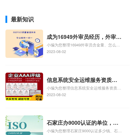
最新知识
成为16949外审员经历，外审员
小编为您整理16949外审员含金量、怎么才
16949
能成为注册的TS16949:2009的外审员、我
2023-08-02
也想16949外审员，不过不了解具体情况、
iso9000外审员、SA8000外审员培训相关
iso体系认证知识，详情可查看下方正文！
信息系统安全运维服务资质二
小编为您整理信息系统安全运维服务资质认
级费用，信息系统安全运维服
证证书机构有哪些、安全运维服务资质的费
2023-08-02
务资质二级
用是多少啊、安全运维服务资质哪家便宜、
安全运维服务资质认证哪家效率高、信息系
统安全集成服务资质认证的申请书相关iso
体系认证知识，详情可查看下方正文！
石家庄办9000认证的单位，石
小编为您整理石家庄9000认证多少钱、石家
家庄9000认证的公司