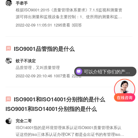
手牵手
根据ISO9001:2015《质量管理体系要求》7.1.5监视和测量资
源可得出测量和监视设备主要控制：1、使所用的测量和监视
设备适合所进行的监视和测量活动的特定类型；2、使所用的
2022-02-09 11:05:01
1295查看
3回答
测量和监视设备得到维护，以确保持续适合其用途；3、当要
求测量溯源时，测量和监视设备应：a)对照能溯源到...
ISO9001品管指的是什么
蚊子不淡定
品质管理，又叫质量管理
可以介绍下你们的产品么？
2022-02-09 20:10:46
1007查看
2回答
ISO9001和ISO14001分别指的是什么
ISO9001和ISO14001分别指的是什么
完全二哥
ISO14001指的是环境管理体系认证ISO9001质量管理体系认
证这些的iso三体系认证办理OK了都是会出证书的有管理iso三