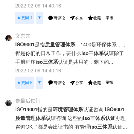
2022-02-09 14:40:16
举报
赞同 1
写评论
收藏
分享
文东东
ISO9001
是指
质量管理体系
，1400是环保体系，，
都是你们的日常工作，要什么
iso三体系认证
除了
手册程序
iso三体系
认证是共用的，剩下的...
2022-02-09 14:40:16
举报
赞同 5
写评论
收藏
分享
走最后锁门
ISO
14001
指的是
环境管理体系
认证咨询
ISO9001
质量管理体系认证
咨询 这些的
iso三体系认证
办理
咨询OK了都是会出证书的 有管理
iso三体系
认证...