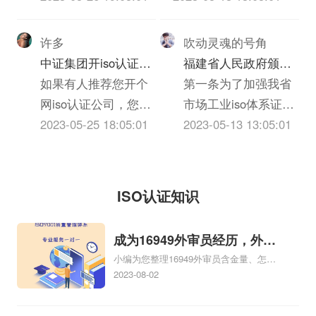
告法》。
予、债权保障、应收
证的主要内容包括
区申报成立的有限责任
账款回收等各交易环
（1）投标邀请；
公司(自然人投资或控
许多
吹动灵魂的号角
节进行全部监督，以
（2）投标人须知，包
股)，申报地址位于广州
中证集团开iso认证公
福建省人民政府颁发
保障应收账款安全和
括密封、签署、盖章
市越秀区东风东路836
司有什么要求么？
如果有人推荐您开个
《关于加强市场工业
第一条为了加强我省
及时安全收回的管
要求等；（3）投标人
号2座2204房。广州卓
网iso认证公司，您一
iso体系证书质量监督
市场工业iso体系证书
理。企业信用风险管
应当提交的资格、资
瀚iso体系认证服务有限
定马上会想到资金来
2023-05-25 18:05:01
检验与管理的暂行规
的质量监督检验与管
2023-05-13 13:05:01
理技巧...
信证明iso三体系认
公司的统一社会信用代
源、iso体系证书选
定》的通知
理，维护国家和人民
证；（4）投标报价要
码/申报号是
择、进货渠道、包装
的利益，促进搞活iso
求、投标iso三体系认
914401013401475943，
邮寄、销售经验、库
体系证书流通，根据
ISO认证知识
证编制要求和投标保
企业...
存风险、售后服务等
《国务院批转国家标
证金交纳方式；（5）
一系列的问题，可能
准总局关于进一步加
成为16949外审员经历，外审
招标项目的...
会觉得困难重重、麻
强iso三体系认证质量
小编为您整理16949外审员含金量、怎么
员16949
烦多多，让您一筹莫
监督检验工作报告的
才能成为注册的TS16949:2009的外审
2023-08-02
展。按照通常的网iso
通知》和有关法律、
员、我也想16949外审员，不过不了解具
体情况、iso9000外审员、SA8000外审员
认证公司经营方式来
法规，制订本暂行规