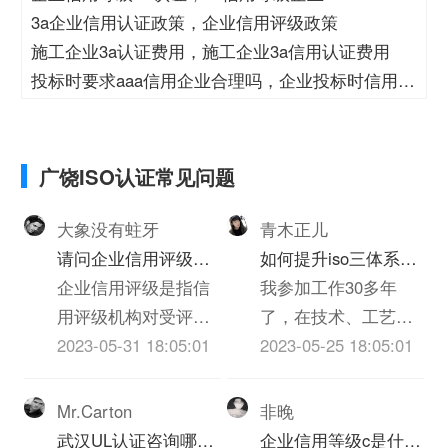
3a企业信用认证政策，企业信用评级政策
施工企业3a认证费用，施工企业3a信用认证费用
投标时要求aaa信用企业合理吗，企业投标时信用等
级
广饶ISO认证常见问题
大象没有蛀牙
青木正儿
请问企业信用评级的
如何提升iso三体系认
标准是什么呢
企业信用评级是指信
证质量(个人对质量的
我参加工作30多年
用评级机构对受评企
心得体会300字)
了，在技术、工艺、
业的产业、基础素
2023-05-31 18:05:01
质检、实验员岗位上
2023-05-25 18:05:01
质、经营管理、认证
都干过，深知质量的
老师和外部支持等等
重要，一下根据我的
Mr.Carton
非晚
诸多方面进行的综合
经历和体会，谈谈我
武汉UL认证咨询哪家
企业信用等级c是什么