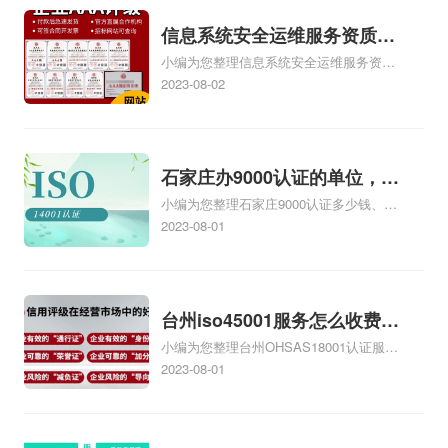
培训相关iso体系认证知识，详情可查看下
说，可不就是这样，
定。第二条凡投放我
方正文！
信息系统安全运维服务资质二
没有自己的商务网
省市场的工业iso体系
小编为您整理信息系统安全运维服务资质
级费用，信息系统安全运维服
站，缺少启动资金，
证书，均按照...
认证证书机构有哪些、安全运维服务资质
2023-08-02
务资质二级
不...
的费用是多少啊、安全运维服务资质哪家
便宜、安全运维服务资质认证哪家效率
高、信息系统安全集成服务资质认证的申
请书相关iso体系认证知识，详情可查看下
石家庄办9000认证的单位，石
方正文！
小编为您整理石家庄9000认证多少钱、石
家庄9000认证的公司
家庄9000认证价格多少钱、石家庄9000认
2023-08-01
证大概多少钱、石家庄9000认证价格贵
吗、石家庄9000认证费用大概多钱相关
iso体系认证知识，详情可查看下方正文！
台州iso45001服务怎么收费，
小编为您整理台州OHSAS18001认证服务
台州iso45001认证服务怎么收
中心哪家收费便宜、台州ISO9000认证，
2023-08-01
费
哪个咨询公司服务好、台州CE认证,台州
机械机电CE认证、CE认证怎么收费、温
州科普ISO45001职业健康安全管理体系