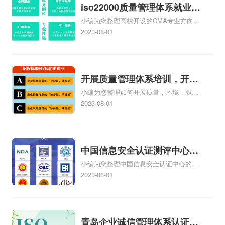
认证收费标准是什么相关iso体系认证知
iso22000质量管理体系就业方
识，详情可查看下方正文！
小编为您整理高校开设的CMA专业方向未
向，质量管理与认证就业方向
来就业前景及就业方向如何、cma就业方
2023-08-01
向有哪些、国际质量认证专业的就业方
向、cpa和cma未来就业方向、大学生考
完cma，就哪些就业方向相关iso体系认证
知识，详情可查看下方正文！
开展质量管理体系培训，开展
小编为您整理如何开展质量，环境，职业
质量管理体系五大过程培训
健康安全管理体系培训、营销部如何开展
2023-08-01
质量管理体系、如何开展内部质量管理体
系审核、如何开展ISO9001质量管理体系
认证工作、如何开展质量管理体系工
作.ppt相关iso体系认证知识，详情可查看
中国信息安全认证测评中心，
下方正文！
小编为您整理中国信息安全认证中心的机
信息安全测评认证中心
构简介、戴尔有没有国家信息安全测评信
2023-08-01
息安全服务资质证书【安全工程类一
级】、信息安全等级保护测评机构是做什
么的、四川的企业在哪里办理中国信息安
全认证中心颁发的信息安全服务资质认证
青岛企业诚信管理体系认证，