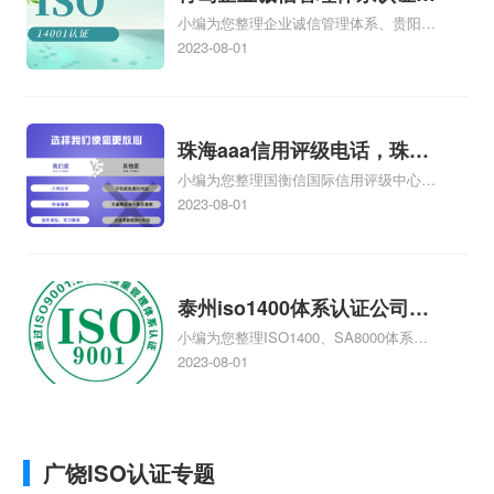
如何办理、第三方安全测评cma测评机构
小编为您整理企业诚信管理体系、贵阳企
青岛诚信企业证书
为什么这么贵相关iso体系认证知识，详情
业诚信管理体系认证怎么样、企业诚信管
2023-08-01
可查看下方正文！
理体系认证培训哪家专业、诚信管理体系
认证咨询企业哪家好、企业诚信管理体系
内审员培训价格相关iso体系认证知识，详
情可查看下方正文！
珠海aaa信用评级电话，珠海
小编为您整理国衡信国际信用评级中心
aaa信用评级
AAA信用评级是什么，AAA信用评级专业
2023-08-01
吗、美国信用评级AAA是什么、中国是不
是AAA信用评级、aaa信用评级怎样办
理、如何办理AAA信用评级相关iso体系认
证知识，详情可查看下方正文！
泰州iso1400体系认证公司，
小编为您整理ISO1400、SA8000体系认
泰州iso1400体系认证
证、ISO1400、SA8000是什么体系认
2023-08-01
证、泰州做ISO9000认证，哪个认证公司
最专业、iso1400体系基础知识去哪里
找、在泰州做ISO9000认证哪家咨询公司
最好相关iso体系认证知识，详情可查看下
广饶ISO认证专题
方正文！