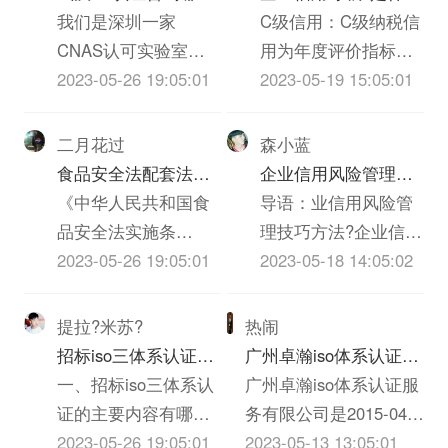
评价。信用评级有着
对质量的看法，不当
机构啊？必须是可以
我们是深圳一家
意思
C级信用：C级纳税信
完整的体系，包括信
之处请大家批评指正!
做IT类iso三体系认证
CNAS认可实验室，
用为年度评价指标得
用评级的要素和指
质量管理是企业发展
UL认证的机构？
也是UL认证的一家实
2023-05-26 19:05:01
分40分以上不满70分
2023-05-19 15:05:01
标、信用评级的等级
的永恒的主题，质量
验室，不知道贵司具
的。根据国税总局
和标准、信用评级的
就是效益，质量就是
体是什么ITiso三体系
《纳税信誉等级评定
二月花过
森小蓝
方法和模型等方面的
信誉，质量就是市
认证，具体事宜也可
管理试行办法》（国
食品安全法配套法规
企业信用风险管理技
内容。企业信用评价
场，质量就是企业的
以跟我交流。联系方
税发【2003】92号）
和农iso三体系认证质
《中华人民共和国食
巧方法
导语：业信用风险管
指标的设定应充分考
生命，没有过硬的iso
式见我Bai空间，谢
第五条规定，考核分
量安全法配套法规分
品安全法实施条
理技巧方法?企业信用
虑下列原则：1、全面
三体系认证质量就没
谢！
在20分以上60分以下
别是什么？
例》、《农iso三体系
2023-05-26 19:05:01
管理，又称“赊销风险
2023-05-18 14:05:02
性：能较全面...
有企业...
的，认定为C级。考
认证质量安全法》、
管理”，就是通过制定
评分在60分以上的，
《iso三体系认证质量
企业信用政策，指导
提拉?米苏?
热闹
但有下列情形之一的
法》、《消费者权益
和协调内部各部门的
招标iso三体系认证的
广州卓瀚iso体系认证服
纳税人，一律定为C
保护法》、《反不正
业务活动，对客户信
主要内容有哪些
一、招标iso三体系认
务有限公司怎么样？
广州卓瀚iso体系认证服
级。（1）依法应当办
当竞争法》、《ISO
息进行收集和评估，
证的主要内容有哪些
务有限公司是2015-04-
理登记而未...
体系认证法》、《广
对客户信用额度的授
1、招标iso三体系认
2023-05-26 19:05:01
11在广东省广州市天河
2023-05-13 13:05:01