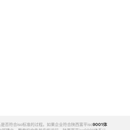
否符合iso标准的过程。如果企业符合陕西富平iso
9001
体