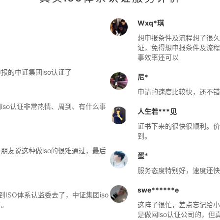
Wxq*琪
想申报条件及流程想了很久
证，免得想申报条件及流程
事效率还可以
的中证集团iso认证了
尼*
申请的速度比较快，还不错
iso认证非常热情、周到、有什么事
人生若***见
证书下来的很快很顺利。价
到。
朋友说这种做iso的很难通过，最后
蛋*
服务态度特别好，速度还快
swe******e
ISO体系认监委去了，中证集团iso
了。
这阵子很忙，差点忘记给小
是做网iso认证公司的，但