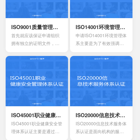
ISO9001质量管理体系认证
ISO14001环境管理体系认证
首先就应该保证申请组织
申请ISO14001环境管理体
拥有独立的证明文件，其
系主要是为了有效强调持
中包含组织机构代码证或
续性的改进，要求组织创
者是已经年检的营业执
建明确的职责，运作规范
照。另外还有许可证以及
化的管理体系。通过合理
资质证书的复印件。生产
并且有效的方案，能够达
工艺的流程图以及工作原
到环境指标，有效实现环
理图。申请认证产品的一
境的方针，同时也可以给
些基础信息，比如质量报
予支持。环境管理体系所
告，用途信息，产量信
涉及到的要素包含计划，
息，还有技术信息等等。
活动组织，机构，程序以
ISO45001职业健康安全管理体系认证
ISO20000信息技术服务体系认证
产品标准清单，还有产品
及职责等等，会分成4个部
ISO45001职业健康安全管
ISO20000信息技术服务体
标准清单的法律法规。
分以及十七大要素。
理体系认证主要是通过专
系认证是面向机构的服务
业性的评估以及符合相应
管理标准，主要的目的是