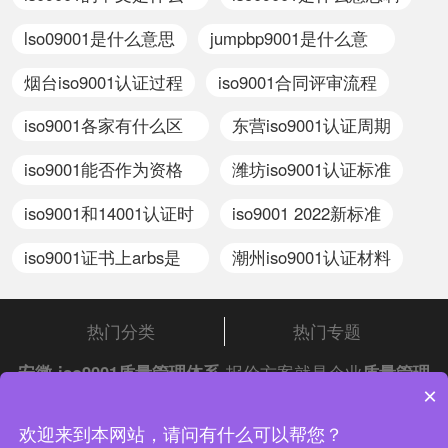
意思
lso09001是什么意思
jumpbp9001是什么意
思
烟台iso9001认证过程
iso9001合同评审流程
iso9001各家有什么区
东营iso9001认证周期
别
iso9001能否作为资格
潍坊iso9001认证标准
审查条件
iso9001和14001认证时
iso9001 2022新标准
间
iso9001证书上arbs是
潮州iso9001认证材料
什么意思
热门分类
热门专题
安徽
iso9001质量管理体系
报价方案就是企业
质量管理
×
体系
,就是企业的产品进行保证的一个东西,认证了这个
iso体系认证
中证集团体系认证 版权所有 Copyright © 2022
,就等于给了客户一张保证书,保证生产的
欢迎来到本网站，请问有什么可以帮您？