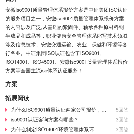
时，机构必须要获得国家
理和经营模式提出了更高
安徽iso9001质量管理体系报价方案是中证集团ISO认证
的认可，如此才具有审核
的要求。企业必须采用现
的服务项目之一，安徽iso9001质量管理体系报价方案
证书颁发证书的权利。
代化的管理模式，使包括
的内容涉及广泛,从基础的紧固件、轴承各种原材料到
安全生产管理在内的所有
半成品和成品等，职业健康安全管理体系缩写技术领域
生产经营活动科学化、规
涉及信息技术、安徽交通运输、农业、保健和环境等各
范化和法制化。
行各业。中证集团ISO认证包含了ISO9001、
ISO14001、ISO45001、安徽iso9001质量管理体系报价
方案等全国主流iso体系认证服务！
方案
拓展阅读
为什么ISO9001质量认证两家公司报价，会
5回答
差这么多。证书会有什么不一样吗？
iso9001认证咨询方案有哪些？
3回答
为什么制定ISO14001环境管理体系环境
3回答