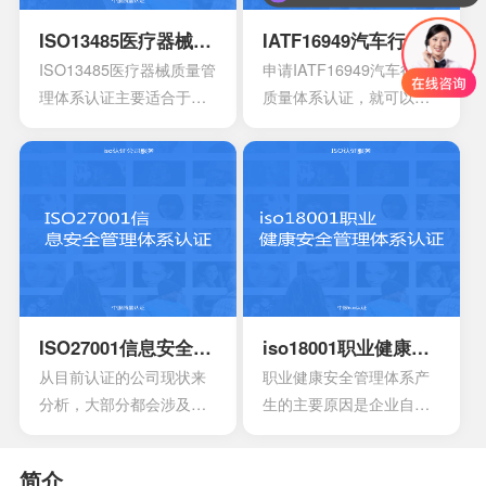
还能够有效达到危害控制
其中也会包含三大体系的
你们是怎么收费的呢？
性。
的作用，在目前的食品行
手册，其中会包含各种操
ISO13485医疗器械质量管理体系认证
IATF16949汽车行业质量体系认证
业早已得到广泛的认可，
作指南，记录文件，还有
ISO13485医疗器械质量管
申请IATF16949汽车行业
可以有效用来确定所选择
规章制度，尽量要选择一
理体系认证主要适合于目
质量体系认证，就可以有
的策略，能够有效通过前
些专业的机构。
前的医疗器械开发生产安
效获得质量保证的标志，
期要求来进行联合的控
装以及相应的服务设计，
能够有效帮助企业第一时
制。
在目前的标准定义中，无
间获得顾客的信任，最终
论是单独性的使用又或者
就可以拥有着比较广阔的
是组合使用，都必须要符
市场空间。当企业在市场
合相应的条件。主要适合
上拥有更好的发展空间
于疾病的诊断，疾病的预
时，就能够拥有更好的发
防，疾病的监护。损伤的
展效果，这也是不容错过
诊断，损伤的监护或者损
的。
ISO27001信息安全管理体系认证
iso18001职业健康安全管理体系认证
伤的治疗，同样也是解剖
从目前认证的公司现状来
职业健康安全管理体系产
生理过程的研究以及调
分析，大部分都会涉及到
生的主要原因是企业自身
整。
保险，电信数据处理中
发展的要求。随着企业规
心，以及银行等行业。在
模扩大和生产集约化程度
简介
颁发信息安全管理体系
的提高，对企业的质量管