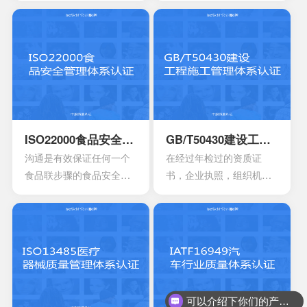
法规的鉴定，能够有效寻
为了有效提供建立实施监
找出在目前产品，活动工
控以及改进的服务管理体
作环境里面的危险源。针
系模型。这是当前在金融
对一些不容许出现的风险
机构，高科技产业，还有
或者是危险，来有效制定
电信机构不可以缺少的一
合适的控制计划执行控制
个重要机制。这也让所有
的计划，定期检查评估职
的it管理者会拥有着参考的
业安全的计划或者是规
框架，能够达到管理it服务
ISO22000食品安全管理体系认证
GB/T50430建设工程施工管理体系认证
定。另外还需要有效创建
的效果，可以通过认证的
沟通是有效保证任何一个
在经过年检过的资质证
包含一系列因素的管理体
方式来表达。其实这一次
食品联步骤的食品安全危
书，企业执照，组织机构
系，其中包含职责信息，
的认证会通过4个完全不一
害可以有效得到控制和确
代码证是否齐全，这一点
沟通应急准备组织结构以
样的方面来有效介绍准备
认。其中会包含食品中上
非常的重要，因为会形成
及响应要素等等，能够持
的阶段，事实上这4个部分
游以及食品中下游之间的
受控的文件，并且进入到
续性改进职业的健康安
的内容大部分都是认证过
沟通。作为有效的食品安
运行改进的阶段。体系的
全。
程中所不可以缺少的，但
全体系，是有效建立架构
阶段就能够自行的完成，
是因为组织的架构和管理
化的管理体系，具有着运
也可以找到一些专业的机
的基础有所区别，所以可
作以及改进的效果。同时
构去协助。体系的文件，
可以介绍下你们的产品么？
能也会存在一定的差异