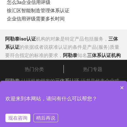
怎么3a企业信用评级
徐汇区智能制造管理体系认证
企业信用评级需要多长时间
阿勒泰iso认证
机构的对象是特定产品包括服务，
三体
系认证
的依据或者说获准认证的条件是产品(服务)质量
要符合指定的标准的要求，
阿勒泰
知名
三体系认证机构
的质量体系要满足指定质量保证标准要求，证明获准认
热门分类
热门专题
证的方式是通过颁发
产品认证
证书和认证标志。其认证
标志可用于获准认证的产品上。阿勒泰
iso认证
又有两
阿勒泰
认证机构颁发的
三体系认证
证书是代表企业或
×
种：一种是安全性产品认证，它通过法律、行政法规或
者是阿勒泰政府机构发挥质量的作用，阿勒泰知名
三体
规章规定强制执行认证；另一种是合格认证属自愿性认
系认证机构
中证集团体系认证 版权所有 Copyright © 2022
是使阿勒泰公司广泛的产品服务质量能够
欢迎来到本网站，请问有什么可以帮您？
证，是否申请认证，由阿勒泰的企业自行决定。阿勒泰
得以切实管理的基础，有计划、有步骤的质量认证按照
渝ICP备2021005902号-4
渝公网安备 50010502003954号
质量体系认证
其认证的对象是企业的质量体系，或者说
顺序进行改善基础。
现在咨询
稍后再说
是企业的质量保证能力。阿勒泰知名三
体系认证
机构的
联系我们
在线咨询