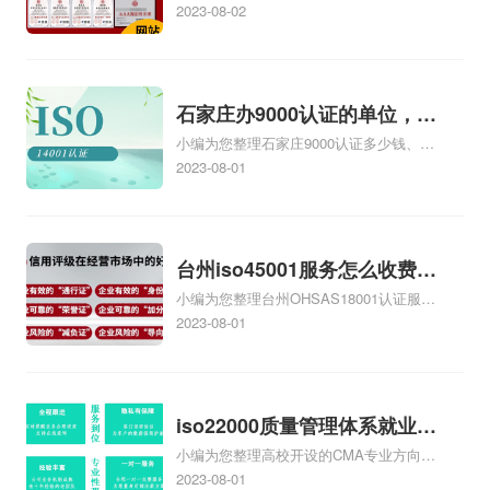
认证证书机构有哪些、安全运维服务资质
2023-08-02
务资质二级
的费用是多少啊、安全运维服务资质哪家
便宜、安全运维服务资质认证哪家效率
高、信息系统安全集成服务资质认证的申
请书相关iso体系认证知识，详情可查看下
石家庄办9000认证的单位，石
方正文！
小编为您整理石家庄9000认证多少钱、石
家庄9000认证的公司
家庄9000认证价格多少钱、石家庄9000认
2023-08-01
证大概多少钱、石家庄9000认证价格贵
吗、石家庄9000认证费用大概多钱相关
iso体系认证知识，详情可查看下方正文！
台州iso45001服务怎么收费，
小编为您整理台州OHSAS18001认证服务
台州iso45001认证服务怎么收
中心哪家收费便宜、台州ISO9000认证，
2023-08-01
费
哪个咨询公司服务好、台州CE认证,台州
机械机电CE认证、CE认证怎么收费、温
州科普ISO45001职业健康安全管理体系
认证收费标准是什么相关iso体系认证知
iso22000质量管理体系就业方
识，详情可查看下方正文！
小编为您整理高校开设的CMA专业方向未
向，质量管理与认证就业方向
来就业前景及就业方向如何、cma就业方
2023-08-01