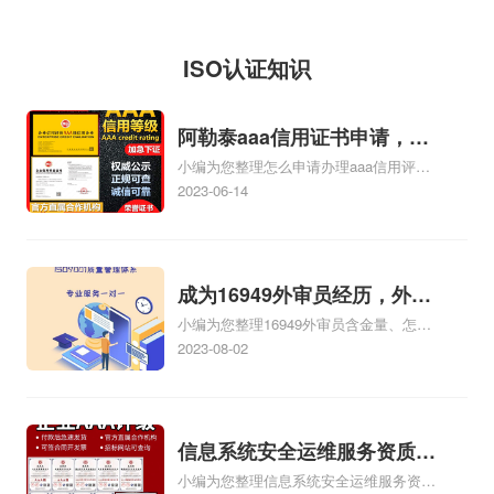
证；（4）投标报价要
码/申报号是
择、进货渠道、包装
的利益，促进搞活iso
求、投标iso三体系认
914401013401475943，
邮寄、销售经验、库
体系证书流通，根据
ISO认证知识
证编制要求和投标保
企业...
存风险、售后服务等
《国务院批转国家标
证金交纳方式；（5）
一系列的问题，可能
准总局关于进一步加
阿勒泰aaa信用证书申请，阿
招标项目的...
会觉得困难重重、麻
强iso三体系认证质量
小编为您整理怎么申请办理aaa信用评级
勒泰aaa信用评级公司
烦多多，让您一筹莫
监督检验工作报告的
认证证书、广州企业怎么申请aaa信用评
2023-06-14
展。按照通常的网iso
通知》和有关法律、
级证书、哪些行业适合申请AAA信用评级
证书、申请AAA信用等级证书的基本条件
认证公司经营方式来
法规，制订本暂行规
有哪些办理AAA信用证书的费用、AAA信
说，可不就是这样，
定。第二条凡投放我
用体系申请相关iso体系认证知识，详情可
成为16949外审员经历，外审
没有自己的商务网
省市场的工业iso体系
查看下方正文！
小编为您整理16949外审员含金量、怎么
员16949
站，缺少启动资金，
证书，均按照...
才能成为注册的TS16949:2009的外审
2023-08-02
不...
员、我也想16949外审员，不过不了解具
体情况、iso9000外审员、SA8000外审员
培训相关iso体系认证知识，详情可查看下
方正文！
信息系统安全运维服务资质二
小编为您整理信息系统安全运维服务资质
级费用，信息系统安全运维服