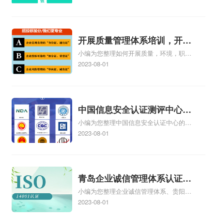
向有哪些、国际质量认证专业的就业方
向、cpa和cma未来就业方向、大学生考
完cma，就哪些就业方向相关iso体系认证
知识，详情可查看下方正文！
开展质量管理体系培训，开展
小编为您整理如何开展质量，环境，职业
质量管理体系五大过程培训
健康安全管理体系培训、营销部如何开展
2023-08-01
质量管理体系、如何开展内部质量管理体
系审核、如何开展ISO9001质量管理体系
认证工作、如何开展质量管理体系工
作.ppt相关iso体系认证知识，详情可查看
中国信息安全认证测评中心，
下方正文！
小编为您整理中国信息安全认证中心的机
信息安全测评认证中心
构简介、戴尔有没有国家信息安全测评信
2023-08-01
息安全服务资质证书【安全工程类一
级】、信息安全等级保护测评机构是做什
么的、四川的企业在哪里办理中国信息安
全认证中心颁发的信息安全服务资质认证
青岛企业诚信管理体系认证，
如何办理、第三方安全测评cma测评机构
小编为您整理企业诚信管理体系、贵阳企
青岛诚信企业证书
为什么这么贵相关iso体系认证知识，详情
业诚信管理体系认证怎么样、企业诚信管
2023-08-01
可查看下方正文！
理体系认证培训哪家专业、诚信管理体系