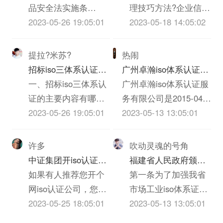
式见我Bai空间，谢
第五条规定，考核分
量安全法配套法规分
品安全法实施条
理技巧方法?企业信用
虑下列原则：1、全面
三体系认证质量就没
谢！
在20分以上60分以下
别是什么？
例》、《农iso三体系
2023-05-26 19:05:01
管理，又称“赊销风险
2023-05-18 14:05:02
性：能较全面...
有企业...
的，认定为C级。考
认证质量安全法》、
管理”，就是通过制定
评分在60分以上的，
《iso三体系认证质量
企业信用政策，指导
提拉?米苏?
热闹
但有下列情形之一的
法》、《消费者权益
和协调内部各部门的
招标iso三体系认证的
广州卓瀚iso体系认证服
纳税人，一律定为C
保护法》、《反不正
业务活动，对客户信
主要内容有哪些
一、招标iso三体系认
务有限公司怎么样？
广州卓瀚iso体系认证服
级。（1）依法应当办
当竞争法》、《ISO
息进行收集和评估，
证的主要内容有哪些
务有限公司是2015-04-
理登记而未...
体系认证法》、《广
对客户信用额度的授
1、招标iso三体系认
2023-05-26 19:05:01
11在广东省广州市天河
2023-05-13 13:05:01
告法》。
予、债权保障、应收
证的主要内容包括
区申报成立的有限责任
账款回收等各交易环
（1）投标邀请；
公司(自然人投资或控
许多
吹动灵魂的号角
节进行全部监督，以
（2）投标人须知，包
股)，申报地址位于广州
中证集团开iso认证公
福建省人民政府颁发
保障应收账款安全和
括密封、签署、盖章
市越秀区东风东路836
司有什么要求么？
如果有人推荐您开个
《关于加强市场工业
第一条为了加强我省
及时安全收回的管
要求等；（3）投标人
号2座2204房。广州卓
网iso认证公司，您一
iso体系证书质量监督
市场工业iso体系证书
理。企业信用风险管
应当提交的资格、资
瀚iso体系认证服务有限
定马上会想到资金来
2023-05-25 18:05:01
检验与管理的暂行规
的质量监督检验与管
2023-05-13 13:05:01
理技巧...
信证明iso三体系认
公司的统一社会信用代
源、iso体系证书选
定》的通知
理，维护国家和人民