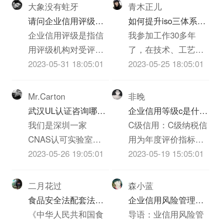
大象没有蛀牙
青木正儿
请问企业信用评级的
如何提升iso三体系认
标准是什么呢
企业信用评级是指信
证质量(个人对质量的
我参加工作30多年
用评级机构对受评企
心得体会300字)
了，在技术、工艺、
业的产业、基础素
2023-05-31 18:05:01
质检、实验员岗位上
2023-05-25 18:05:01
质、经营管理、认证
都干过，深知质量的
老师和外部支持等等
重要，一下根据我的
Mr.Carton
非晚
诸多方面进行的综合
经历和体会，谈谈我
武汉UL认证咨询哪家
企业信用等级c是什么
评价。信用评级有着
对质量的看法，不当
机构啊？必须是可以
我们是深圳一家
意思
C级信用：C级纳税信
完整的体系，包括信
之处请大家批评指正!
做IT类iso三体系认证
CNAS认可实验室，
用为年度评价指标得
用评级的要素和指
质量管理是企业发展
UL认证的机构？
也是UL认证的一家实
2023-05-26 19:05:01
分40分以上不满70分
2023-05-19 15:05:01
标、信用评级的等级
的永恒的主题，质量
验室，不知道贵司具
的。根据国税总局
和标准、信用评级的
就是效益，质量就是
体是什么ITiso三体系
《纳税信誉等级评定
二月花过
森小蓝
方法和模型等方面的
信誉，质量就是市
认证，具体事宜也可
管理试行办法》（国
食品安全法配套法规
企业信用风险管理技
内容。企业信用评价
场，质量就是企业的
以跟我交流。联系方
税发【2003】92号）
和农iso三体系认证质
《中华人民共和国食
巧方法
导语：业信用风险管
指标的设定应充分考
生命，没有过硬的iso