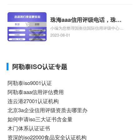
认证咨询企业哪家好、企业诚信管理体系
内审员培训价格相关iso体系认证知识，详
情可查看下方正文！
珠海aaa信用评级电话，珠海
小编为您整理国衡信国际信用评级中心
aaa信用评级
AAA信用评级是什么，AAA信用评级专业
2023-08-01
吗、美国信用评级AAA是什么、中国是不
是AAA信用评级、aaa信用评级怎样办
理、如何办理AAA信用评级相关iso体系认
证知识，详情可查看下方正文！
阿勒泰ISO认证专题
阿勒泰iso9001认证
阿勒泰aaa信用评估费用
连云港27001认证机构
北京3a企业信用评级资质去哪里办
如何申请iso三大证书含金量
木门体系认证证书
资深的iso22000食品安全认证机构