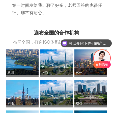
第一时间发给我。聊了好多，老师回答的也很仔
细。非常有耐心。
遍布全国的合作机构
布局全国，打造ISO体系认证“一站式认证服务”
你们是怎么收费的呢？
杭州
上海
苏州
济南
广州
成都