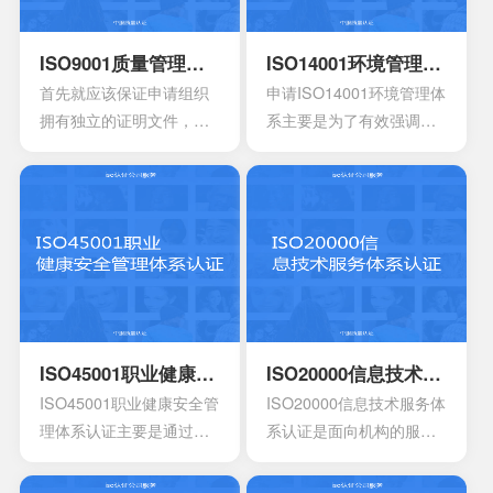
ISO9001质量管理体系认证
ISO14001环境管理体系认证
首先就应该保证申请组织
申请ISO14001环境管理体
拥有独立的证明文件，其
系主要是为了有效强调持
中包含组织机构代码证或
续性的改进，要求组织创
者是已经年检的营业执
建明确的职责，运作规范
照。另外还有许可证以及
化的管理体系。通过合理
资质证书的复印件。生产
并且有效的方案，能够达
工艺的流程图以及工作原
到环境指标，有效实现环
理图。申请认证产品的一
境的方针，同时也可以给
些基础信息，比如质量报
予支持。环境管理体系所
告，用途信息，产量信
涉及到的要素包含计划，
息，还有技术信息等等。
活动组织，机构，程序以
ISO45001职业健康安全管理体系认证
ISO20000信息技术服务体系认证
产品标准清单，还有产品
及职责等等，会分成4个部
ISO45001职业健康安全管
ISO20000信息技术服务体
标准清单的法律法规。
分以及十七大要素。
理体系认证主要是通过专
系认证是面向机构的服务
业性的评估以及符合相应
管理标准，主要的目的是
法规的鉴定，能够有效寻
为了有效提供建立实施监