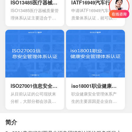
的作用，在目前的食品行
手册，其中会包含各种操
ISO13485医疗器械质量管理体系认证
IATF16949汽车行业质量体系认证
业早已得到广泛的认可，
作指南，记录文件，还有
ISO13485医疗器械质量管
申请IATF16949汽车行业
可以有效用来确定所选择
规章制度，尽量要选择一
理体系认证主要适合于目
质量体系认证，就可以有
的策略，能够有效通过前
些专业的机构。
前的医疗器械开发生产安
效获得质量保证的标志，
期要求来进行联合的控
装以及相应的服务设计，
能够有效帮助企业第一时
制。
在目前的标准定义中，无
间获得顾客的信任，最终
论是单独性的使用又或者
就可以拥有着比较广阔的
是组合使用，都必须要符
市场空间。当企业在市场
合相应的条件。主要适合
上拥有更好的发展空间
于疾病的诊断，疾病的预
时，就能够拥有更好的发
防，疾病的监护。损伤的
展效果，这也是不容错过
诊断，损伤的监护或者损
的。
ISO27001信息安全管理体系认证
iso18001职业健康安全管理体系认证
伤的治疗，同样也是解剖
从目前认证的公司现状来
职业健康安全管理体系产
生理过程的研究以及调
分析，大部分都会涉及到
生的主要原因是企业自身
整。
保险，电信数据处理中
发展的要求。随着企业规
心，以及银行等行业。在
模扩大和生产集约化程度
简介
颁发信息安全管理体系
的提高，对企业的质量管
时，机构必须要获得国家
理和经营模式提出了更高