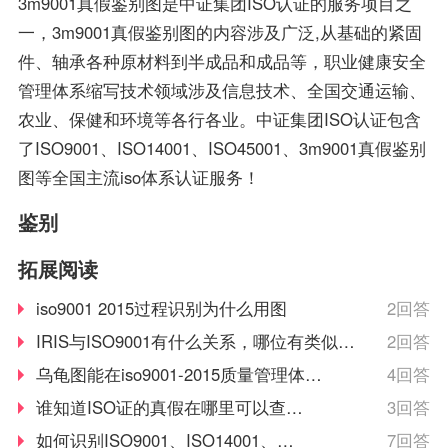
3m9001真假鉴别图是中证集团ISO认证的服务项目之
的认可，如此才具有审核
的要求。企业必须采用现
一，3m9001真假鉴别图的内容涉及广泛,从基础的紧固
证书颁发证书的权利。
代化的管理模式，使包括
件、轴承各种原材料到半成品和成品等，职业健康安全
安全生产管理在内的所有
管理体系缩写技术领域涉及信息技术、全国交通运输、
生产经营活动科学化、规
农业、保健和环境等各行各业。中证集团ISO认证包含
范化和法制化。
了ISO9001、ISO14001、ISO45001、3m9001真假鉴别
图等全国主流iso体系认证服务！
鉴别
拓展阅读
iso9001 2015过程识别为什么用图
2回答
IRIS与ISO9001有什么关系，哪位有类似的
2回答
构造图能看着一目了然的？
乌龟图能在iso9001-2015质量管理体系
4回答
中运用吗
谁知道ISO证的真假在哪里可以查
3回答
到！
如何识别ISO9001、ISO14001、
7回答