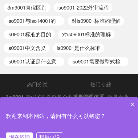
3m9001真假区别
iso9001-2022外审流程
iso9001与iso14001的
对ls09001标准的理解
关系
is09001标准的目的
对is09001标准的理解
is09001中文含义
is09001是什么标准
ls09001认证是什么意
iso9001需要做型式检
思
验报告吗
热门分类
热门专题
3m
9001
真假鉴别图就是企业
质量管理体系
,就是企业
×
的产品进行保证的一个东西,认证了这个
iso体系认证
,
就等于给了客户一张保证书,保证生产的产品质量持续
中证集团体系认证 版权所有 Copyright © 2022
欢迎来到本网站，请问有什么可以帮您？
稳定,而且会越做越好。
渝ICP备2021005902号-4
渝公网安备 50010502003954号
现在咨询
稍后再说