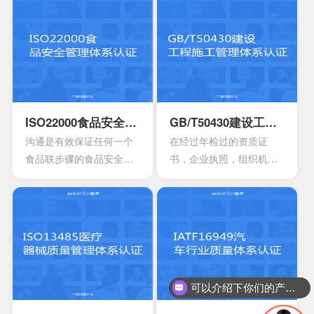
找出在目前产品，活动工
控以及改进的服务管理体
作环境里面的危险源。针
系模型。这是当前在金融
对一些不容许出现的风险
机构，高科技产业，还有
或者是危险，来有效制定
电信机构不可以缺少的一
合适的控制计划执行控制
个重要机制。这也让所有
的计划，定期检查评估职
的it管理者会拥有着参考的
业安全的计划或者是规
框架，能够达到管理it服务
ISO22000食品安全管理体系认证
GB/T50430建设工程施工管理体系认证
定。另外还需要有效创建
的效果，可以通过认证的
沟通是有效保证任何一个
在经过年检过的资质证
包含一系列因素的管理体
方式来表达。其实这一次
食品联步骤的食品安全危
书，企业执照，组织机构
系，其中包含职责信息，
的认证会通过4个完全不一
害可以有效得到控制和确
代码证是否齐全，这一点
沟通应急准备组织结构以
样的方面来有效介绍准备
认。其中会包含食品中上
非常的重要，因为会形成
及响应要素等等，能够持
的阶段，事实上这4个部分
游以及食品中下游之间的
受控的文件，并且进入到
续性改进职业的健康安
的内容大部分都是认证过
沟通。作为有效的食品安
运行改进的阶段。体系的
全。
程中所不可以缺少的，但
全体系，是有效建立架构
阶段就能够自行的完成，
是因为组织的架构和管理
化的管理体系，具有着运
也可以找到一些专业的机
的基础有所区别，所以可
作以及改进的效果。同时
构去协助。体系的文件，
可以介绍下你们的产品么？
能也会存在一定的差异
还能够有效达到危害控制
其中也会包含三大体系的
性。