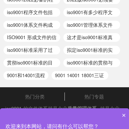
序文件
的程序文件
iso9001程序文件包括
iso9001有多少程序文
哪些内容
件
iso9001体系文件构成
iso9001管理体系文件
部门有什么
包括
ISO9001 形成文件的信
这才是iso9001标准真
息包括哪些
正的用处
iso9001标准采用了过
拟定iso9001标准的实
程方法的模式
施方案
贯彻iso9001标准的目
iso9001标准的贯彻与
的
实施方案
9001和14001流程
9001 14001 18001三证
内容一样吗
热门分类
热门专题
iso
9001
的文件体系就是企业
质量管理体系
,就是企业
×
的产品进行保证的一个东西,认证了这个
iso体系认证
,
就等于给了客户一张保证书,保证生产的产品质量持续
中证集团体系认证 版权所有 Copyright © 2022
欢迎来到本网站，请问有什么可以帮您？