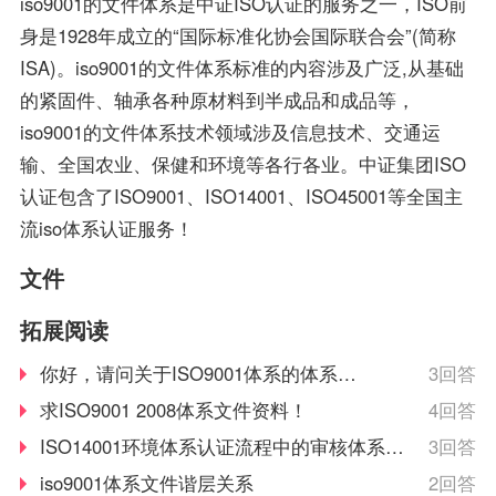
iso9001的文件体系是中证ISO认证的服务之一，ISO前
务的整体品质水平。
就可以有效提升市容，还
身是1928年成立的“国际标准化协会国际联合会”(简称
能够带来持续性的机遇，
ISA)。iso9001的文件体系标准的内容涉及广泛,从基础
可以获得更好的成就，所
的紧固件、轴承各种原材料到半成品和成品等，
以这也是值得去申请认证
iso9001的文件体系技术领域涉及信息技术、交通运
的。
输、全国农业、保健和环境等各行各业。中证集团ISO
认证包含了ISO9001、ISO14001、ISO45001等全国主
流iso体系认证服务！
文件
拓展阅读
你好，请问关于ISO9001体系的体系文
3回答
件吗？
求ISO9001 2008体系文件资料！
4回答
ISO14001环境体系认证流程中的审核体系文
3回答
件体系文件指的是什么是质量体系中的文件还是
iso9001体系文件谐层关系
2回答