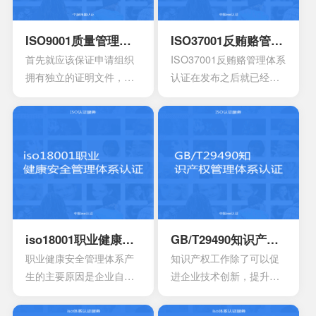
ISO9001质量管理体系认证
ISO37001反贿赂管理体系认证
首先就应该保证申请组织
ISO37001反贿赂管理体系
拥有独立的证明文件，其
认证在发布之后就已经得
中包含组织机构代码证或
到众多人的认可，主要是
者是已经年检的营业执
为了有效组织制定相对应
照。另外还有许可证以及
的反贿赂方针，还有目
资质证书的复印件。生产
标，有效确保所实施的措
工艺的流程图以及工作原
施。这种就能够有效防范
理图。申请认证产品的一
贿赂的风险，适用于一些
些基础信息，比如质量报
小型组织，中型组织，大
告，用途信息，产量信
型组织，其中会包含公共
息，还有技术信息等等。
部门，非营利性部门等
iso18001职业健康安全管理体系认证
GB/T29490知识产权管理体系认证
产品标准清单，还有产品
等。
职业健康安全管理体系产
知识产权工作除了可以促
标准清单的法律法规。
生的主要原因是企业自身
进企业技术创新，提升企
发展的要求。随着企业规
业核心竞争力，改善企业
模扩大和生产集约化程度
市场竞争地位外，一些中