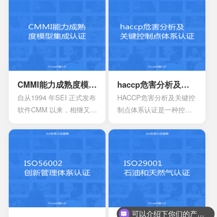
的提高，对企业的质量管
央部位和地方政府出台的
理和经营模式提出了更高
政策文件中，已经将企业
的要求。企业必须采用现
知识产权管理规范认证情
代化的管理模式，使包括
况作为科技项目立项，以
安全生产管理在内的所有
及高新技术企业、知识产
生产经营活动科学化、规
权示范企业认定的重要参
范化和法制化。
考条件，及早通过贯标认
CMMI能力成熟度模型集成认证
haccp危害分析及关键控制点体系认证
证，将有利于企业享受有
自从1994 年SEI 正式发布
HACCP危害分析及关键控
关的国家政策，加快企业
软件CMM 以来，相继又开
制点体系认证是一种控制
发展。
发出了系统工程、软件采
食品安全危害的预防性体
购、人力资源管理以及集
系,用来使食品安全危害风
成产品和过程开发方面的
险降低到较小或可接受的
多个能力成熟度模型。虽
水平,预测和防止在食品生
然这些模型在许多组织都
产过程中出现影响食品安
得到了良好的应用，但对
全的危害,防患于未然,降低
于一些大型软件企业来
产品损耗。
说，可能会出现需要同时
可以介绍下你们的产品么？