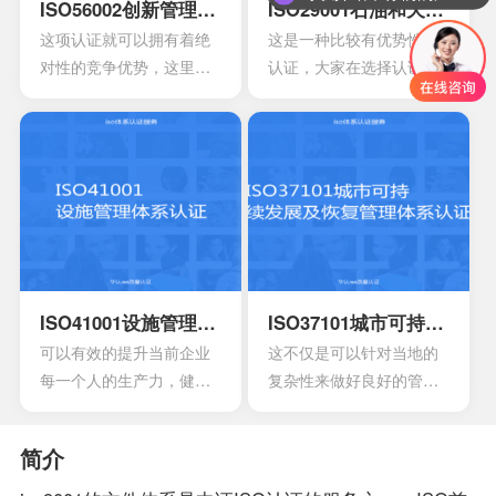
采用多种模型来改进自己
ISO56002创新管理体系认证
ISO29001石油和天然气认证
多方面过程能力的情况。
这项认证就可以拥有着绝
这是一种比较有优势性的
这时他们就会发现存在一
对性的竞争优势，这里面
认证，大家在选择认证时
些问题
所说的是创新，如果没有
也会发现拥有好的效果，
创新就没有办法和竞争对
如果是第1次认证，首先还
手之间建立差异，也不可
需要了解公司是否能够有
能会形成竞争上的优势
效满足标准。
ISO41001设施管理体系认证
ISO37101城市可持续发展及恢复管理体系认证
可以有效的提升当前企业
这不仅是可以针对当地的
每一个人的生产力，健康
复杂性来做好良好的管
以及安全等等。可以有效
理，其中也会包含强烈的
提升管理工作的效率，能
认同感以及环境的独特特
简介
够达到改善重成本的作
征，能够有效确定新的发
用。可以有效提升管理服
展形势。在通过认证之后