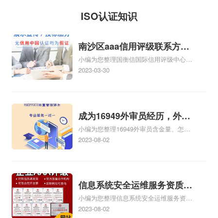
求、投标iso三体系认
914401013401475943，
邮寄、销售经验、库
体系证书流通，根据
ISO认证知识
证编制要求和投标保
企业...
存风险、售后服务等
《国务院批转国家标
证金交纳方式；（5）
一系列的问题，可能
准总局关于进一步加
南沙区aaa信用评级联系方
招标项目的...
会觉得困难重重、麻
强iso三体系认证质量
小编为您整理国衡信国际信用评级中心
式，南沙区aaa信用评级
烦多多，让您一筹莫
监督检验工作报告的
AAA信用评级是什么，AAA信用评级专业
2023-03-30
展。按照通常的网iso
通知》和有关法律、
吗、美国信用评级AAA是什么、中国是不
是AAA信用评级、aaa信用评级怎样办
认证公司经营方式来
法规，制订本暂行规
理、如何办理AAA信用评级相关iso体系认
说，可不就是这样，
定。第二条凡投放我
证知识，详情可查看下方正文！
成为16949外审员经历，外审
没有自己的商务网
省市场的工业iso体系
小编为您整理16949外审员含金量、怎么
员16949
站，缺少启动资金，
证书，均按照...
才能成为注册的TS16949:2009的外审
2023-08-02
不...
员、我也想16949外审员，不过不了解具
体情况、iso9000外审员、SA8000外审员
培训相关iso体系认证知识，详情可查看下
方正文！
信息系统安全运维服务资质二
小编为您整理信息系统安全运维服务资质
级费用，信息系统安全运维服
认证证书机构有哪些、安全运维服务资质
2023-08-02
务资质二级