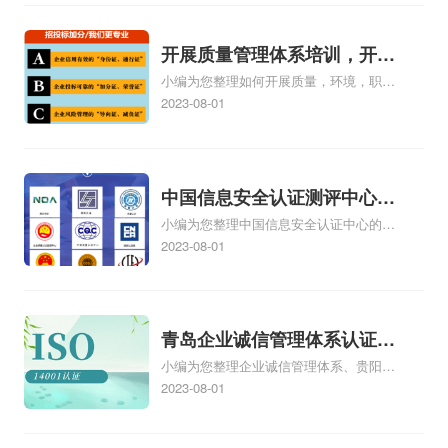
向、cpa和cma未来就业方向、大学生考
完cma，就哪些就业方向相关iso体系认证
知识，详情可查看下方正文！
开展质量管理体系培训，开展
小编为您整理如何开展质量，环境，职业
质量管理体系五大过程培训
健康安全管理体系培训、营销部如何开展
2023-08-01
质量管理体系、如何开展内部质量管理体
系审核、如何开展ISO9001质量管理体系
认证工作、如何开展质量管理体系工
作.ppt相关iso体系认证知识，详情可查看
中国信息安全认证测评中心，
下方正文！
小编为您整理中国信息安全认证中心的机
信息安全测评认证中心
构简介、戴尔有没有国家信息安全测评信
2023-08-01
息安全服务资质证书【安全工程类一
级】、信息安全等级保护测评机构是做什
么的、四川的企业在哪里办理中国信息安
全认证中心颁发的信息安全服务资质认证
青岛企业诚信管理体系认证，
如何办理、第三方安全测评cma测评机构
小编为您整理企业诚信管理体系、贵阳企
青岛诚信企业证书
为什么这么贵相关iso体系认证知识，详情
业诚信管理体系认证怎么样、企业诚信管
2023-08-01
可查看下方正文！
理体系认证培训哪家专业、诚信管理体系
认证咨询企业哪家好、企业诚信管理体系