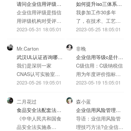
请问企业信用评级的
如何提升iso三体系认
标准是什么呢
企业信用评级是指信
证质量(个人对质量的
我参加工作30多年
用评级机构对受评企
心得体会300字)
了，在技术、工艺、
业的产业、基础素
2023-05-31 18:05:01
质检、实验员岗位上
2023-05-25 18:05:01
质、经营管理、认证
都干过，深知质量的
老师和外部支持等等
重要，一下根据我的
Mr.Carton
非晚
诸多方面进行的综合
经历和体会，谈谈我
武汉UL认证咨询哪家
企业信用等级c是什么
评价。信用评级有着
对质量的看法，不当
机构啊？必须是可以
我们是深圳一家
意思
C级信用：C级纳税信
完整的体系，包括信
之处请大家批评指正!
做IT类iso三体系认证
CNAS认可实验室，
用为年度评价指标得
用评级的要素和指
质量管理是企业发展
UL认证的机构？
也是UL认证的一家实
2023-05-26 19:05:01
分40分以上不满70分
2023-05-19 15:05:01
标、信用评级的等级
的永恒的主题，质量
验室，不知道贵司具
的。根据国税总局
和标准、信用评级的
就是效益，质量就是
体是什么ITiso三体系
《纳税信誉等级评定
二月花过
森小蓝
方法和模型等方面的
信誉，质量就是市
认证，具体事宜也可
管理试行办法》（国
食品安全法配套法规
企业信用风险管理技
内容。企业信用评价
场，质量就是企业的
以跟我交流。联系方
税发【2003】92号）
和农iso三体系认证质
《中华人民共和国食
巧方法
导语：业信用风险管
指标的设定应充分考
生命，没有过硬的iso
式见我Bai空间，谢
第五条规定，考核分
量安全法配套法规分
品安全法实施条
理技巧方法?企业信用
虑下列原则：1、全面
三体系认证质量就没