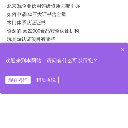
北京3a企业信用评级资质去哪里办
如何申请iso三大证书含金量
木门体系认证证书
资深的iso22000食品安全认证机构
玩具ce认证项目有哪些
s10012测量管理体系aaa证书是什么
×
iso45001职业健康安全管理批发
欢迎来到本网站，请问有什么可以帮您？
iso9001内审培训ppt
iso9001质量管理体系的认证方法
iso16064认证价格
现在咨询
稍后再说
联系我们
在线咨询
怎样进行16949的内审
孝感aaa认证流程
第三方三体系认证咨询
东胜cmmi认证机构
岚皋iso27001认证咨询公司