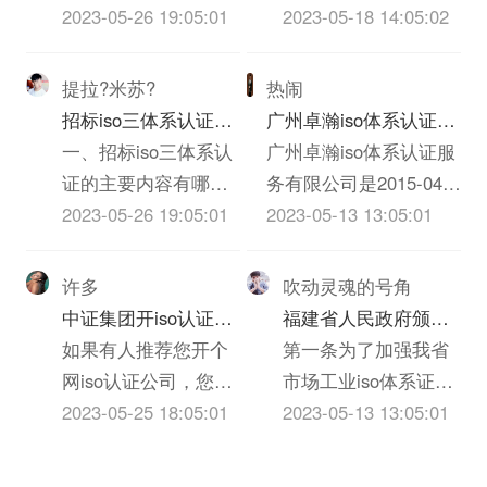
谢！
在20分以上60分以下
别是什么？
例》、《农iso三体系
2023-05-26 19:05:01
管理，又称“赊销风险
2023-05-18 14:05:02
性：能较全面...
有企业...
的，认定为C级。考
认证质量安全法》、
管理”，就是通过制定
评分在60分以上的，
《iso三体系认证质量
企业信用政策，指导
提拉?米苏?
热闹
但有下列情形之一的
法》、《消费者权益
和协调内部各部门的
招标iso三体系认证的
广州卓瀚iso体系认证服
纳税人，一律定为C
保护法》、《反不正
业务活动，对客户信
主要内容有哪些
一、招标iso三体系认
务有限公司怎么样？
广州卓瀚iso体系认证服
级。（1）依法应当办
当竞争法》、《ISO
息进行收集和评估，
证的主要内容有哪些
务有限公司是2015-04-
理登记而未...
体系认证法》、《广
对客户信用额度的授
1、招标iso三体系认
2023-05-26 19:05:01
11在广东省广州市天河
2023-05-13 13:05:01
告法》。
予、债权保障、应收
证的主要内容包括
区申报成立的有限责任
账款回收等各交易环
（1）投标邀请；
公司(自然人投资或控
许多
吹动灵魂的号角
节进行全部监督，以
（2）投标人须知，包
股)，申报地址位于广州
中证集团开iso认证公
福建省人民政府颁发
保障应收账款安全和
括密封、签署、盖章
市越秀区东风东路836
司有什么要求么？
如果有人推荐您开个
《关于加强市场工业
第一条为了加强我省
及时安全收回的管
要求等；（3）投标人
号2座2204房。广州卓
网iso认证公司，您一
iso体系证书质量监督
市场工业iso体系证书
理。企业信用风险管
应当提交的资格、资
瀚iso体系认证服务有限
定马上会想到资金来
2023-05-25 18:05:01
检验与管理的暂行规
的质量监督检验与管
2023-05-13 13:05:01
理技巧...
信证明iso三体系认
公司的统一社会信用代
源、iso体系证书选
定》的通知
理，维护国家和人民
证；（4）投标报价要
码/申报号是
择、进货渠道、包装
的利益，促进搞活iso