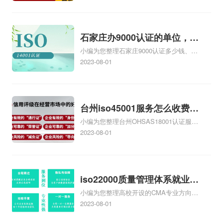
的费用是多少啊、安全运维服务资质哪家
便宜、安全运维服务资质认证哪家效率
高、信息系统安全集成服务资质认证的申
请书相关iso体系认证知识，详情可查看下
石家庄办9000认证的单位，石
方正文！
小编为您整理石家庄9000认证多少钱、石
家庄9000认证的公司
家庄9000认证价格多少钱、石家庄9000认
2023-08-01
证大概多少钱、石家庄9000认证价格贵
吗、石家庄9000认证费用大概多钱相关
iso体系认证知识，详情可查看下方正文！
台州iso45001服务怎么收费，
小编为您整理台州OHSAS18001认证服务
台州iso45001认证服务怎么收
中心哪家收费便宜、台州ISO9000认证，
2023-08-01
费
哪个咨询公司服务好、台州CE认证,台州
机械机电CE认证、CE认证怎么收费、温
州科普ISO45001职业健康安全管理体系
认证收费标准是什么相关iso体系认证知
iso22000质量管理体系就业方
识，详情可查看下方正文！
小编为您整理高校开设的CMA专业方向未
向，质量管理与认证就业方向
来就业前景及就业方向如何、cma就业方
2023-08-01
向有哪些、国际质量认证专业的就业方