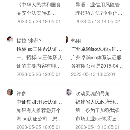
以跟我交流。联系方
税发【2003】92号）
和农iso三体系认证质
《中华人民共和国食
巧方法
导语：业信用风险管
指标的设定应充分考
生命，没有过硬的iso
式见我Bai空间，谢
第五条规定，考核分
量安全法配套法规分
品安全法实施条
理技巧方法?企业信用
虑下列原则：1、全面
三体系认证质量就没
谢！
在20分以上60分以下
别是什么？
例》、《农iso三体系
2023-05-26 19:05:01
管理，又称“赊销风险
2023-05-18 14:05:02
性：能较全面...
有企业...
的，认定为C级。考
认证质量安全法》、
管理”，就是通过制定
评分在60分以上的，
《iso三体系认证质量
企业信用政策，指导
提拉?米苏?
热闹
但有下列情形之一的
法》、《消费者权益
和协调内部各部门的
招标iso三体系认证的
广州卓瀚iso体系认证服
纳税人，一律定为C
保护法》、《反不正
业务活动，对客户信
主要内容有哪些
一、招标iso三体系认
务有限公司怎么样？
广州卓瀚iso体系认证服
级。（1）依法应当办
当竞争法》、《ISO
息进行收集和评估，
证的主要内容有哪些
务有限公司是2015-04-
理登记而未...
体系认证法》、《广
对客户信用额度的授
1、招标iso三体系认
2023-05-26 19:05:01
11在广东省广州市天河
2023-05-13 13:05:01
告法》。
予、债权保障、应收
证的主要内容包括
区申报成立的有限责任
账款回收等各交易环
（1）投标邀请；
公司(自然人投资或控
许多
吹动灵魂的号角
节进行全部监督，以
（2）投标人须知，包
股)，申报地址位于广州
中证集团开iso认证公
福建省人民政府颁发
保障应收账款安全和
括密封、签署、盖章
市越秀区东风东路836
司有什么要求么？
如果有人推荐您开个
《关于加强市场工业
第一条为了加强我省
及时安全收回的管
要求等；（3）投标人
号2座2204房。广州卓
网iso认证公司，您一
iso体系证书质量监督
市场工业iso体系证书
理。企业信用风险管
应当提交的资格、资
瀚iso体系认证服务有限
定马上会想到资金来
2023-05-25 18:05:01
检验与管理的暂行规
的质量监督检验与管
2023-05-13 13:05:01