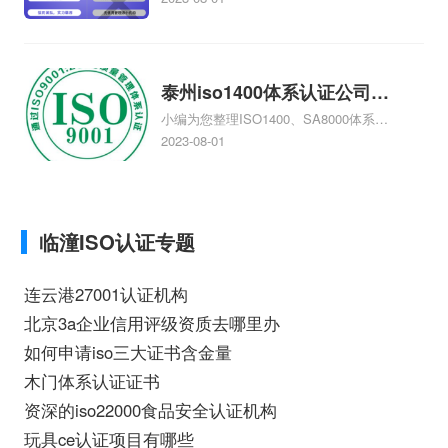
吗、美国信用评级AAA是什么、中国是不
是AAA信用评级、aaa信用评级怎样办
理、如何办理AAA信用评级相关iso体系认
证知识，详情可查看下方正文！
泰州iso1400体系认证公司，
小编为您整理ISO1400、SA8000体系认
泰州iso1400体系认证
证、ISO1400、SA8000是什么体系认
2023-08-01
证、泰州做ISO9000认证，哪个认证公司
最专业、iso1400体系基础知识去哪里
找、在泰州做ISO9000认证哪家咨询公司
最好相关iso体系认证知识，详情可查看下
临潼ISO认证专题
方正文！
连云港27001认证机构
北京3a企业信用评级资质去哪里办
如何申请iso三大证书含金量
木门体系认证证书
资深的iso22000食品安全认证机构
玩具ce认证项目有哪些