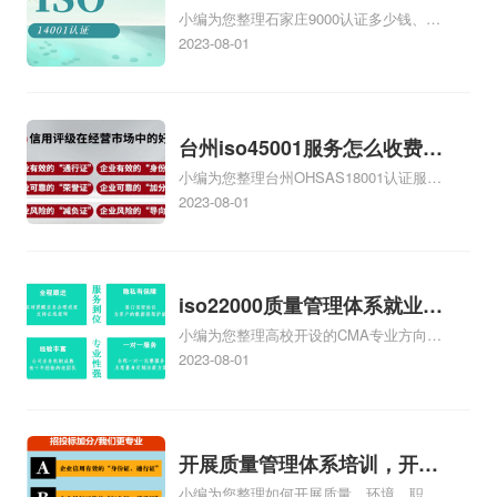
方正文！
小编为您整理石家庄9000认证多少钱、石
家庄9000认证的公司
家庄9000认证价格多少钱、石家庄9000认
2023-08-01
证大概多少钱、石家庄9000认证价格贵
吗、石家庄9000认证费用大概多钱相关
iso体系认证知识，详情可查看下方正文！
台州iso45001服务怎么收费，
小编为您整理台州OHSAS18001认证服务
台州iso45001认证服务怎么收
中心哪家收费便宜、台州ISO9000认证，
2023-08-01
费
哪个咨询公司服务好、台州CE认证,台州
机械机电CE认证、CE认证怎么收费、温
州科普ISO45001职业健康安全管理体系
认证收费标准是什么相关iso体系认证知
iso22000质量管理体系就业方
识，详情可查看下方正文！
小编为您整理高校开设的CMA专业方向未
向，质量管理与认证就业方向
来就业前景及就业方向如何、cma就业方
2023-08-01
向有哪些、国际质量认证专业的就业方
向、cpa和cma未来就业方向、大学生考
完cma，就哪些就业方向相关iso体系认证
知识，详情可查看下方正文！
开展质量管理体系培训，开展
小编为您整理如何开展质量，环境，职业