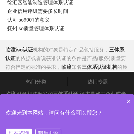
徐汇区智能制造管理体系认证
企业信用评级需要多长时间
认可iso9001的意义
抚州iso质量管理体系认证
临潼iso认证
机构的对象是特定产品包括服务，
三体系
认证
的依据或者说获准认证的条件是产品(服务)质量要
符合指定的标准的要求，
临潼
知名
三体系认证机构
的质
量体系要满足指定质量保证标准要求，证明获准认证的
热门分类
热门专题
方式是通过颁发
产品认证
证书和认证标志。其认证标志
可用于获准认证的产品上。临潼
iso认证
又有两种：一
临潼
认证机构颁发的
三体系认证
证书是代表企业或者
×
种是安全性产品认证，它通过法律、行政法规或规章规
是临潼政府机构发挥质量的作用，临潼知名
三体系认证
定强制执行认证；另一种是合格认证属自愿性认证，是
机构
中证集团体系认证 版权所有 Copyright © 2022
是使临潼公司广泛的产品服务质量能够得以切实
欢迎来到本网站，请问有什么可以帮您？
否申请认证，由临潼的企业自行决定。临潼
质量体系认
管理的基础，有计划、有步骤的质量认证按照顺序进行
渝ICP备2021005902号-4
渝公网安备 50010502003954号
证
其认证的对象是企业的质量体系，或者说是企业的质
改善基础。
现在咨询
稍后再说