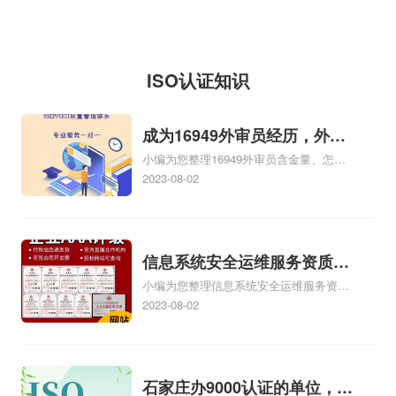
理技巧...
信证明iso三体系认
公司的统一社会信用代
源、iso体系证书选
定》的通知
理，维护国家和人民
证；（4）投标报价要
码/申报号是
择、进货渠道、包装
的利益，促进搞活iso
求、投标iso三体系认
914401013401475943，
邮寄、销售经验、库
体系证书流通，根据
ISO认证知识
证编制要求和投标保
企业...
存风险、售后服务等
《国务院批转国家标
证金交纳方式；（5）
一系列的问题，可能
准总局关于进一步加
成为16949外审员经历，外审
招标项目的...
会觉得困难重重、麻
强iso三体系认证质量
小编为您整理16949外审员含金量、怎么
员16949
烦多多，让您一筹莫
监督检验工作报告的
才能成为注册的TS16949:2009的外审
2023-08-02
展。按照通常的网iso
通知》和有关法律、
员、我也想16949外审员，不过不了解具
体情况、iso9000外审员、SA8000外审员
认证公司经营方式来
法规，制订本暂行规
培训相关iso体系认证知识，详情可查看下
说，可不就是这样，
定。第二条凡投放我
方正文！
信息系统安全运维服务资质二
没有自己的商务网
省市场的工业iso体系
小编为您整理信息系统安全运维服务资质
级费用，信息系统安全运维服
站，缺少启动资金，
证书，均按照...
认证证书机构有哪些、安全运维服务资质
2023-08-02
务资质二级
不...
的费用是多少啊、安全运维服务资质哪家
便宜、安全运维服务资质认证哪家效率
高、信息系统安全集成服务资质认证的申
请书相关iso体系认证知识，详情可查看下
石家庄办9000认证的单位，石