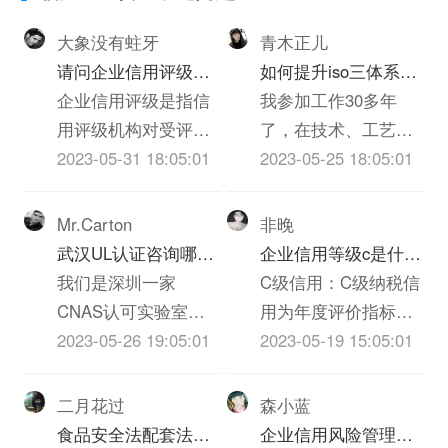
大象没有蛀牙
青木正儿
请问企业信用评级的
如何提升iso三体系认
标准是什么呢
企业信用评级是指信
证质量(个人对质量的
我参加工作30多年
用评级机构对受评企
心得体会300字)
了，在技术、工艺、
业的产业、基础素
2023-05-31 18:05:01
质检、实验员岗位上
2023-05-25 18:05:01
质、经营管理、认证
都干过，深知质量的
老师和外部支持等等
重要，一下根据我的
Mr.Carton
非晚
诸多方面进行的综合
经历和体会，谈谈我
武汉UL认证咨询哪家
企业信用等级c是什么
评价。信用评级有着
对质量的看法，不当
机构啊？必须是可以
我们是深圳一家
意思
C级信用：C级纳税信
完整的体系，包括信
之处请大家批评指正!
做IT类iso三体系认证
CNAS认可实验室，
用为年度评价指标得
用评级的要素和指
质量管理是企业发展
UL认证的机构？
也是UL认证的一家实
2023-05-26 19:05:01
分40分以上不满70分
2023-05-19 15:05:01
标、信用评级的等级
的永恒的主题，质量
验室，不知道贵司具
的。根据国税总局
和标准、信用评级的
就是效益，质量就是
体是什么ITiso三体系
《纳税信誉等级评定
二月花过
森小蓝
方法和模型等方面的
信誉，质量就是市
认证，具体事宜也可
管理试行办法》（国
食品安全法配套法规
企业信用风险管理技
内容。企业信用评价
场，质量就是企业的