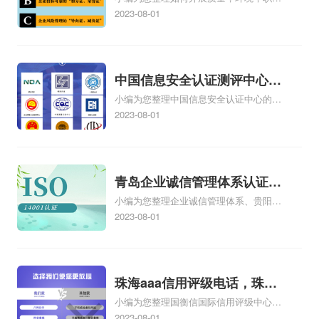
质量管理体系五大过程培训
健康安全管理体系培训、营销部如何开展
2023-08-01
质量管理体系、如何开展内部质量管理体
系审核、如何开展ISO9001质量管理体系
认证工作、如何开展质量管理体系工
作.ppt相关iso体系认证知识，详情可查看
中国信息安全认证测评中心，
下方正文！
小编为您整理中国信息安全认证中心的机
信息安全测评认证中心
构简介、戴尔有没有国家信息安全测评信
2023-08-01
息安全服务资质证书【安全工程类一
级】、信息安全等级保护测评机构是做什
么的、四川的企业在哪里办理中国信息安
全认证中心颁发的信息安全服务资质认证
青岛企业诚信管理体系认证，
如何办理、第三方安全测评cma测评机构
小编为您整理企业诚信管理体系、贵阳企
青岛诚信企业证书
为什么这么贵相关iso体系认证知识，详情
业诚信管理体系认证怎么样、企业诚信管
2023-08-01
可查看下方正文！
理体系认证培训哪家专业、诚信管理体系
认证咨询企业哪家好、企业诚信管理体系
内审员培训价格相关iso体系认证知识，详
情可查看下方正文！
珠海aaa信用评级电话，珠海
小编为您整理国衡信国际信用评级中心
aaa信用评级
AAA信用评级是什么，AAA信用评级专业
2023-08-01